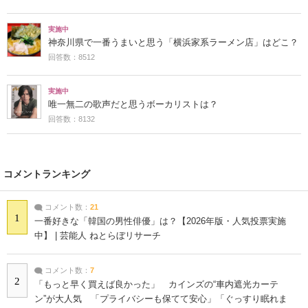
実施中
神奈川県で一番うまいと思う「横浜家系ラーメン店」はどこ？
回答数：8512
実施中
唯一無二の歌声だと思うボーカリストは？
回答数：8132
コメントランキング
コメント数：
21
1
一番好きな「韓国の男性俳優」は？【2026年版・人気投票実施
中】 | 芸能人 ねとらぼリサーチ
コメント数：
7
2
「もっと早く買えば良かった」 カインズの“車内遮光カーテ
ン”が大人気 「プライバシーも保てて安心」「ぐっすり眠れま