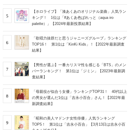
【ホロライブ】「湊あくあのオリジナル楽曲」人気ラン
5
キング！ 1位は「#あくあ色ぱれっと（aqua iro
palette）」【2024年最新投票結果】
「歌唱力抜群だと思うジャニーズグループ」ランキング
6
TOP16！ 第1位は「KinKi Kids」！【2022年最新調査
結果】
【男性が選ぶ】一番カリスマ性を感じる「BTS」のメン
7
バーランキング！ 第1位は「ジミン」【2023年最新調
査結果】
「母親役が似合う女優」ランキングTOP31！ 40代以上
8
の男女が選んだ1位は「吉永小百合」さん！【2022年最
新調査結果】
「昭和の美人マドンナ女性俳優」人気ランキング
9
TOP5！ 第1位は「吉永小百合」【3月13日は吉永小百