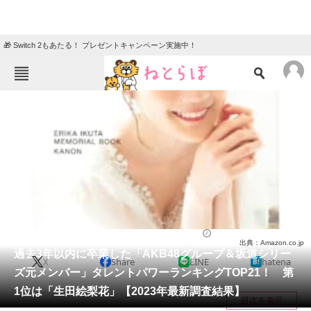
🎁 Switch 2もあたる！ プレゼントキャンペーン実施中！
ねとらぼメニュー
TOP
ニュース
エンタメ
クイズ
グルメ
地域
住まい
教育・育児
動物
リサーチ
芸能人
2024/02/14 19:30（公開）
出典：Amazon.co.jp
会員記事
過去3年以内に卒業した「AKB48グループ＆坂道シリー
X
Share
LINE
hatena
ズ元メンバー」タレントパワーランキングTOP21！ 第
メディア
1位は「生田絵梨花」【2023年最新調査結果】
目次を表示
注目記事を集めた総合ページ