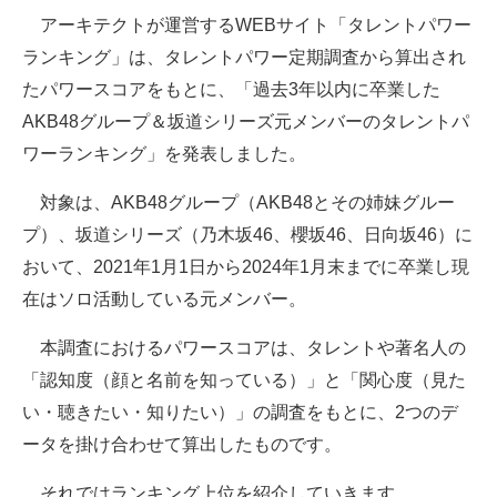
アーキテクトが運営するWEBサイト「タレントパワー
ITの今と未来を見通す
ランキング」は、タレントパワー定期調査から算出され
たパワースコアをもとに、「過去3年以内に卒業した
スマホと通信の最新トレンド
AKB48グループ＆坂道シリーズ元メンバーのタレントパ
進化するPCとデバイスの未来
ワーランキング」を発表しました。
好きが集まる 比べて選べる
対象は、AKB48グループ（AKB48とその姉妹グルー
プ）、坂道シリーズ（乃木坂46、櫻坂46、日向坂46）に
ビジネスと働き方のヒント
おいて、2021年1月1日から2024年1月末までに卒業し現
AI活用のいまが分かる
在はソロ活動している元メンバー。
企業ITのトレンドを詳説
本調査におけるパワースコアは、タレントや著名人の
「認知度（顔と名前を知っている）」と「関心度（見た
経営リーダーのコミュニティ
い・聴きたい・知りたい）」の調査をもとに、2つのデ
マーケ×ITの今がよく分かる
ータを掛け合わせて算出したものです。
ITエンジニア向け専門サイト
それではランキング上位を紹介していきます。