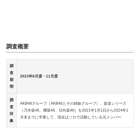
調査概要
調
査
2023年8月度・11月度
期
間
調
AKB48グループ（AKB48とその姉妹グループ）、坂道シリーズ
査
（乃木坂46、櫻坂46、日向坂46）を2021年1月1日から2024年1
対
月末までに卒業して、現在はソロで活動している元メンバー
象