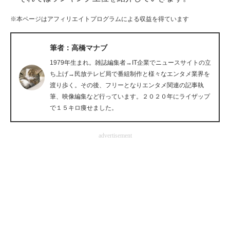
企業向けIT製品の総合サイト
※本ページはアフィリエイトプログラムによる収益を得ています
IT製品の技術・比較・事例
筆者：高橋マナブ
製造業のIT導入・活用を支援
1979年生まれ。雑誌編集者→IT企業でニュースサイトの立
ち上げ→民放テレビ局で番組制作と様々なエンタメ業界を
モノづくり技術者専門サイト
渡り歩く。その後、フリーとなりエンタメ関連の記事執
筆、映像編集など行っています。２０２０年にライザップ
エレクトロニクス専門サイト
で１５キロ痩せました。
電子設計の基本と応用
advertisement
エネルギーの専門メディア
建設×テクノロジーの最前線
ちょっと気になるネットの話題