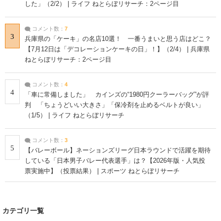
した」（2/2） | ライフ ねとらぼリサーチ：2ページ目
コメント数：
7
3
兵庫県の「ケーキ」の名店10選！ 一番うまいと思う店はどこ？
【7月12日は「デコレーションケーキの日」！】（2/4） | 兵庫県
ねとらぼリサーチ：2ページ目
コメント数：
4
4
「車に常備しました」 カインズの“1980円クーラーバッグ”が評
判 「ちょうどいい大きさ」「保冷剤を止めるベルトが良い」
（1/5） | ライフ ねとらぼリサーチ
コメント数：
3
5
【バレーボール】ネーションズリーグ日本ラウンドで活躍を期待
している「日本男子バレー代表選手」は？【2026年版・人気投
票実施中】（投票結果） | スポーツ ねとらぼリサーチ
カテゴリ一覧