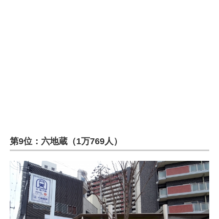
企業向けIT製品の総合サイト
IT製品の技術・比較・事例
製造業のIT導入・活用を支援
モノづくり技術者専門サイト
エレクトロニクス専門サイト
電子設計の基本と応用
エネルギーの専門メディア
第9位：六地蔵（1万769人）
建設×テクノロジーの最前線
ちょっと気になるネットの話題