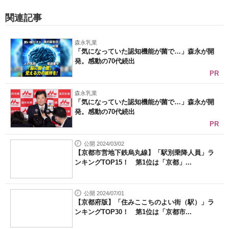
関連記事
森永乳業
「気になっていた認知機能が菌で…」森永が開
発。感動の70代続出
PR
森永乳業
「気になっていた認知機能が菌で…」森永が開
発。感動の70代続出
PR
公開 2024/03/02
【京都市営地下鉄烏丸線】「駅別乗降人員」ラ
ンキングTOP15！ 第1位は「京都」...
公開 2024/07/01
【京都府版】「住みここちのよい街（駅）」ラ
ンキングTOP30！ 第1位は「京都市...