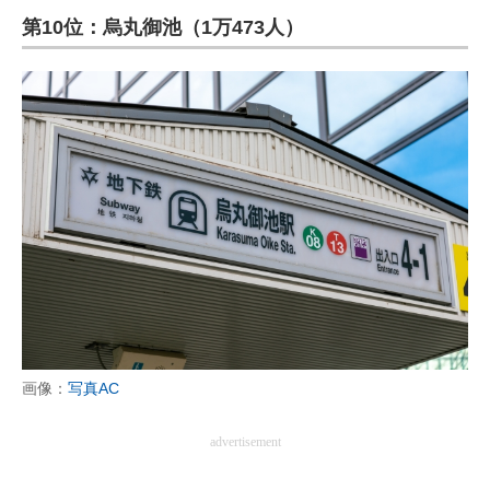
第10位：烏丸御池（1万473人）
ITの今と未来を見通す
スマホと通信の最新トレンド
進化するPCとデバイスの未来
好きが集まる 比べて選べる
ビジネスと働き方のヒント
AI活用のいまが分かる
企業ITのトレンドを詳説
経営リーダーのコミュニティ
画像：
写真AC
マーケ×ITの今がよく分かる
advertisement
ITエンジニア向け専門サイト