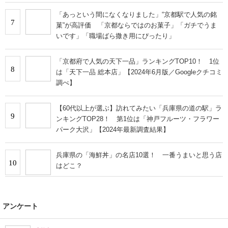
「あっという間になくなりました」“京都駅で人気の銘
7
菓”が高評価 「京都ならではのお菓子」「ガチでうま
いです」「職場ばら撒き用にぴったり」
「京都府で人気の天下一品」ランキングTOP10！ 1位
8
は「天下一品 総本店」【2024年6月版／Googleクチコミ
調べ】
【60代以上が選ぶ】訪れてみたい「兵庫県の道の駅」ラ
9
ンキングTOP28！ 第1位は「神戸フルーツ・フラワー
パーク大沢」【2024年最新調査結果】
兵庫県の「海鮮丼」の名店10選！ 一番うまいと思う店
10
はどこ？
アンケート