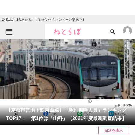
🎁 Switch 2もあたる！ プレゼントキャンペーン実施中！
ねとらぼメニュー
TOP
ニュース
エンタメ
クイズ
グルメ
地域
住まい
教育・育児
動物
リサーチ
京都府
2024/03/03 07:20（公開）
画像：PIXTA
会員記事
【京都市営地下鉄東西線】「駅別乗降人員」ランキング
X
Share
LINE
hatena
TOP17！ 第1位は「山科」【2021年度最新調査結果】
メディア
目次を表示
注目記事を集めた総合ページ