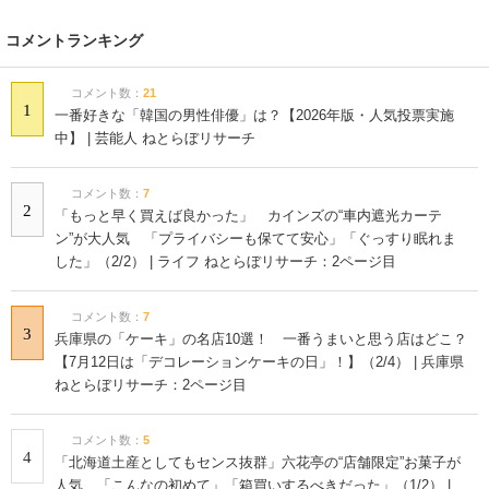
コメントランキング
コメント数：
21
1
一番好きな「韓国の男性俳優」は？【2026年版・人気投票実施
中】 | 芸能人 ねとらぼリサーチ
コメント数：
7
2
「もっと早く買えば良かった」 カインズの“車内遮光カーテ
ン”が大人気 「プライバシーも保てて安心」「ぐっすり眠れま
した」（2/2） | ライフ ねとらぼリサーチ：2ページ目
コメント数：
7
3
兵庫県の「ケーキ」の名店10選！ 一番うまいと思う店はどこ？
【7月12日は「デコレーションケーキの日」！】（2/4） | 兵庫県
ねとらぼリサーチ：2ページ目
コメント数：
5
4
「北海道土産としてもセンス抜群」六花亭の“店舗限定”お菓子が
人気 「こんなの初めて」「箱買いするべきだった」（1/2） |