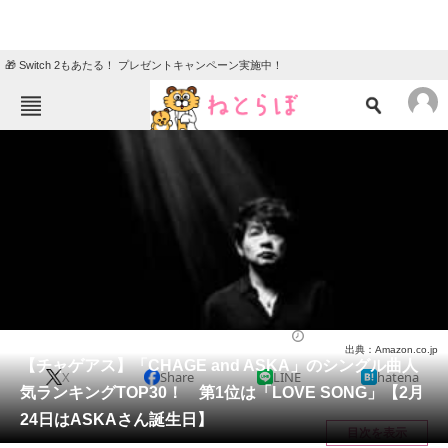
🎁 Switch 2もあたる！ プレゼントキャンペーン実施中！
ねとらぼメニュー
TOP
ニュース
エンタメ
クイズ
グルメ
地域
住まい
教育・育児
動物
リサーチ
音楽
2024/02/24 00:01（公開）
出典：Amazon.co.jp
会員記事
【チャゲアス】「CHAGE and ASKA」のシングル曲人
X
Share
LINE
hatena
気ランキングTOP30！ 第1位は「LOVE SONG」【2月
メディア
24日はASKAさん誕生日】
目次を表示
注目記事を集めた総合ページ