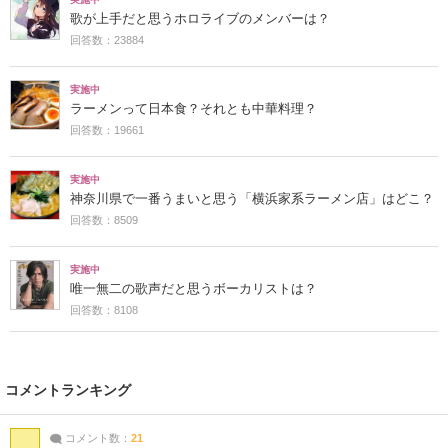
歌が上手だと思うホロライブのメンバーは？
回答数：23884
実施中
ラーメンって日本食？それとも中華料理？
回答数：19661
実施中
神奈川県で一番うまいと思う「横浜家系ラーメン店」はどこ？
回答数：8509
実施中
唯一無二の歌声だと思うボーカリストは？
回答数：8108
コメントランキング
コメント数：
21