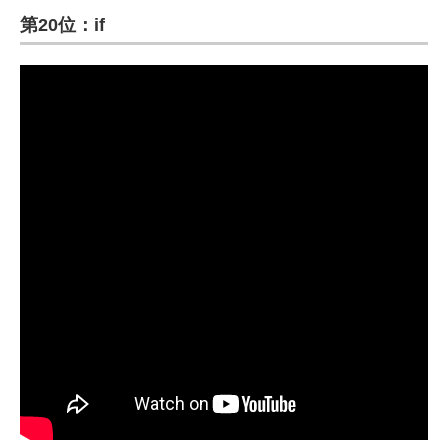
第20位：if
ITの今と未来を見通す
スマホと通信の最新トレンド
進化するPCとデバイスの未来
好きが集まる 比べて選べる
ビジネスと働き方のヒント
AI活用のいまが分かる
企業ITのトレンドを詳説
経営リーダーのコミュニティ
マーケ×ITの今がよく分かる
ITエンジニア向け専門サイト