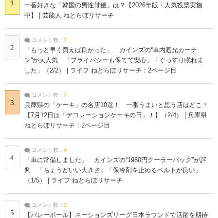
1
一番好きな「韓国の男性俳優」は？【2026年版・人気投票実施
中】 | 芸能人 ねとらぼリサーチ
コメント数：
7
2
「もっと早く買えば良かった」 カインズの“車内遮光カーテ
ン”が大人気 「プライバシーも保てて安心」「ぐっすり眠れま
した」（2/2） | ライフ ねとらぼリサーチ：2ページ目
コメント数：
7
3
兵庫県の「ケーキ」の名店10選！ 一番うまいと思う店はどこ？
【7月12日は「デコレーションケーキの日」！】（2/4） | 兵庫県
ねとらぼリサーチ：2ページ目
コメント数：
4
4
「車に常備しました」 カインズの“1980円クーラーバッグ”が評
判 「ちょうどいい大きさ」「保冷剤を止めるベルトが良い」
（1/5） | ライフ ねとらぼリサーチ
コメント数：
3
5
【バレーボール】ネーションズリーグ日本ラウンドで活躍を期待