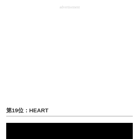
advertisement
企業向けIT製品の総合サイト
IT製品の技術・比較・事例
製造業のIT導入・活用を支援
モノづくり技術者専門サイト
エレクトロニクス専門サイト
電子設計の基本と応用
エネルギーの専門メディア
建設×テクノロジーの最前線
第19位：HEART
ちょっと気になるネットの話題