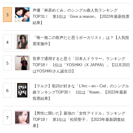
声優「林原めぐみ」のシングル曲人気ランキング
3
TOP31！ 第1位は「Give a reason」【2022年最新投票
結果】
「唯一無二の歌声だと思うボーカリスト」は？【人気投
4
票実施中】
世界で通用すると思う「日本人ドラマー」ランキング
5
TOP18！ 1位は「YOSHIKI（X JAPAN）」【11月20日
はYOSHIKIさん誕生日】
【ラルク】歌詞が好きな「L’Arc～en～Ciel」のシングル
6
曲ランキングTOP30！ 1位は「flower」【2023年最新
投票結果】
【男性に聞いた】最強の「女性アイドル」ランキング
7
TOP18！ 第1位は「松田聖子」【2023年最新調査結
果】