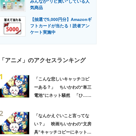
みんなが"リピ買い"している人
門メディア
建設×テクノロジーの最前線
気商品
【抽選で5,000円分】Amazonギ
フトカードが当たる！読者アン
ケート実施中
「アニメ」のアクセスランキング
1
「こんな悲しいキャッチコピ
ーある？」 ちいかわの“単三
電池”にネット騒然 「ひ…人
の心ない……」「闇の深いグ
2
ッズで震える」「いやあああ
「なんかえぐいこと言ってな
あああああああ」
い？」 映画ちいかわの“文房
具”キャッチコピーにネット騒