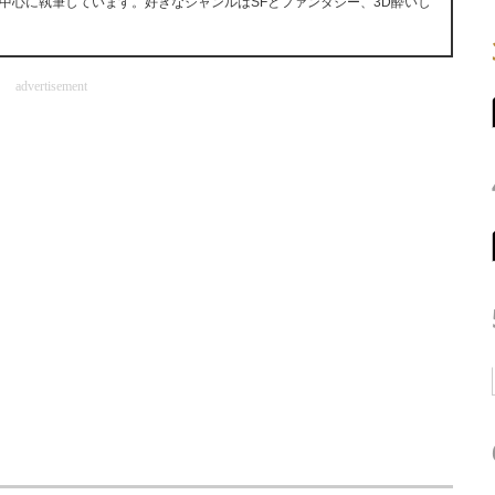
中心に執筆しています。好きなジャンルはSFとファンタジー、3D酔いし
advertisement