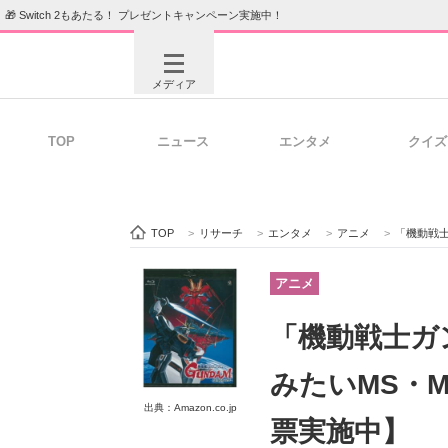
🎁 Switch 2もあたる！ プレゼントキャンペーン実施中！
メディア
TOP
ニュース
エンタメ
クイズ
注目記事を集めた総合ページ
ITの今
TOP
>
リサーチ
>
エンタメ
>
アニメ
>
「機動戦士
ビジネスと働き方のヒント
AI活用
アニメ
「機動戦士ガ
ITエンジニア向け専門サイト
企業向けI
みたいMS・M
出典：Amazon.co.jp
票実施中】