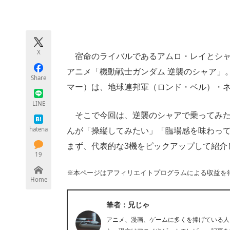
モノづくり技術者専門サイト
エレクトロ
X
宿命のライバルであるアムロ・レイとシャ
ちょっと気になるネットの話題
アニメ「機動戦士ガンダム 逆襲のシャア」
Share
マー）は、地球連邦軍（ロンド・ベル）・
LINE
そこで今回は、逆襲のシャアで乗ってみた
hatena
んが「操縦してみたい」「臨場感を味わって
まず、代表的な3機をピックアップして紹介
19
※本ページはアフィリエイトプログラムによる収益を
Home
筆者：兄じゃ
アニメ、漫画、ゲームに多くを捧げている人