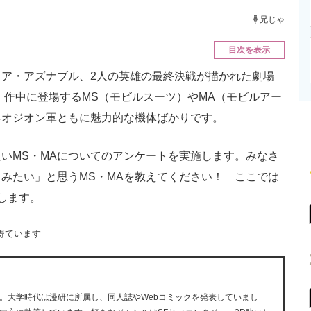
ニクス専門サイト
電子設計の基本と応用
エネルギーの専
兄じゃ
目次を表示
ア・アズナブル、2人の英雄の最終決戦が描かれた劇場
。作中に登場するMS（モビルスーツ）やMA（モビルアー
ネオジオン軍ともに魅力的な機体ばかりです。
いMS・MAについてのアンケートを実施します。みなさ
みたい」と思うMS・MAを教えてください！ ここでは
します。
得ています
。大学時代は漫研に所属し、同人誌やWebコミックを発表していまし