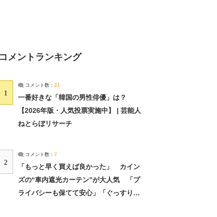
コメントランキング
コメント数：
21
1
一番好きな「韓国の男性俳優」は？
【2026年版・人気投票実施中】 | 芸能人
ねとらぼリサーチ
コメント数：
7
2
「もっと早く買えば良かった」 カイン
ズの“車内遮光カーテン”が大人気 「プ
ライバシーも保てて安心」「ぐっすり眠
れました」（2/2） | ライフ ねとらぼリ