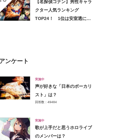
【名探偵コナン】男性キャラ
クター人気ランキング
TOP24！ 1位は安室透に決
定！【2021年調査結果】
アンケート
実施中
声が好きな「日本のボーカリ
スト」は？
回答数：49484
実施中
歌が上手だと思うホロライブ
のメンバーは？