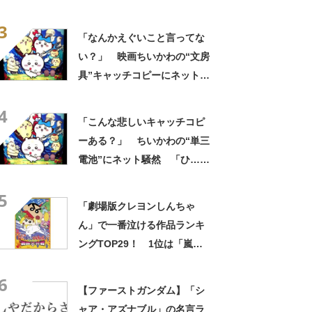
然 「どこに置いてきた
3
の？！心ッ！！」「怖い怖い
「なんかえぐいこと言ってな
怖い怖い怖い怖い怖い」
い？」 映画ちいかわの“文房
具”キャッチコピーにネット騒
然 「どこに置いてきた
4
の？！心ッ！！」「怖い怖い
「こんな悲しいキャッチコピ
怖い怖い怖い怖い怖い」
ーある？」 ちいかわの“単三
電池”にネット騒然 「ひ…人
の心ない……」「闇の深いグ
5
ッズで震える」「いやあああ
「劇場版クレヨンしんちゃ
あああああああ」
ん」で一番泣ける作品ランキ
ングTOP29！ 1位は「嵐を
呼ぶ アッパレ!戦国大合戦」に
6
決定！【2022年最新投票結
【ファーストガンダム】「シ
果】
ャア・アズナブル」の名言ラ