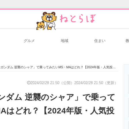
グルメ
地域
住まい
と未来を見通す
スマホと通信の最新トレンド
進化するPCとデ
ガンダム 逆襲のシャア」で乗ってみたいMS・MAはどれ？【2024年版・人気投票実施中】
のいまが分かる
企業ITのトレンドを詳説
経営リーダーの
2024/02/28 21:50（公開）
2024/02/28 21:50（更新）
ンダム 逆襲のシャア」で乗って
T製品の総合サイト
IT製品の技術・比較・事例
製造業のIT導入
Aはどれ？【2024年版・人気投