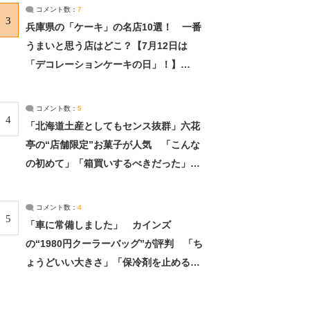
サーチ：2ページ目
コメント数：
7
3
兵庫県の「ケーキ」の名店10選！ 一番
うまいと思う店はどこ？【7月12日は
「デコレーションケーキの日」！】
（2/4） | 兵庫県 ねとらぼリサーチ：2ペ
ージ目
コメント数：
5
4
「北海道土産としてもセンス抜群」六花
亭の“店舗限定”お菓子が人気 「こんな
の初めて」「箱買いするべきだった」
（1/2） | 北海道 ねとらぼリサーチ
コメント数：
4
5
「車に常備しました」 カインズ
の“1980円クーラーバッグ”が評判 「ち
ょうどいい大きさ」「保冷剤を止めるベ
ルトが良い」（1/5） | ライフ ねとらぼ
リサーチ