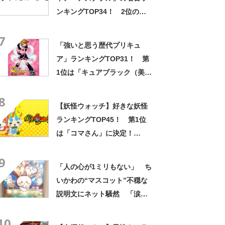
ンキングTOP34！ 2位の
「坊やだからさ」を上回る1位
7
は？
「強いと思う歴代プリキュ
ア」ランキングTOP31！ 第
1位は「キュアブラック（美墨
なぎさ）」【2024年最新投票
8
結果】
【妖怪ウォッチ】好きな妖怪
ランキングTOP45！ 第1位
は「コマさん」に決定！
【2021年最新結果】
9
「人の心が1ミリもない」 ち
いかわの“マスコット”不穏な
説明文にネット騒然 「涙し
か出ない」「HPが0になるわ
10
こんなん」「地獄か？」