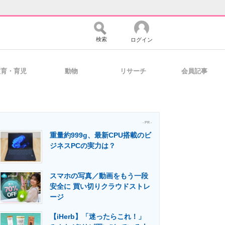
検索
ログイン
教育・育児
動物
リサーチ
会員記事
バイスの未来
好きが集まる 比べて選べる
- PR -
重量約999g、最新CPU搭載のビ
コミュニティ
マーケ×ITの今がよく分かる
ジネスPCの実力は？
スマホの写真／動画をもう一段
・活用を支援
安全に 買い切りクラウドストレ
ージ
【iHerb】「迷ったらこれ！」