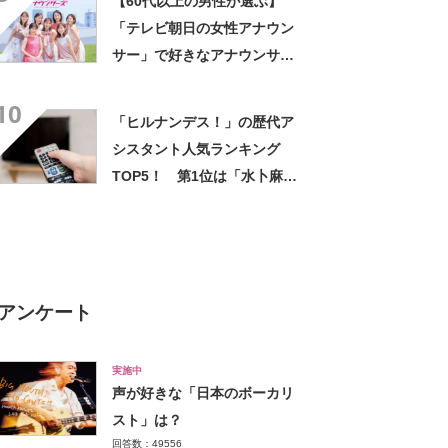
【60代以上の男性が選ぶ】
「テレビ朝日の女性アナウン
サー」で好きなアナウンサー
ランキングTOP29！ 第1位
10
は「林美沙希」【2023年最新
「ヒルナンデス！」の歴代ア
投票結果】
シスタント人気ランキング
TOP5！ 第1位は「水卜麻
美」【2024年最新投票結果】
アンケート
実施中
声が好きな「日本のボーカリ
スト」は？
回答数：49556