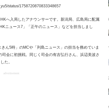
nhk_yu5/status/1758720870833348657
NHKへ入局したアナウンサーです。新潟局、広島局に配属
HKニュース7」「正午のニュース」などを担当しまし
スきん5時」のMCや「列島ニュース」の担当を務めていま
合戦の司会に初挑戦。同じく司会の有吉弘行さん、浜辺美波さ
ました。
advertisement