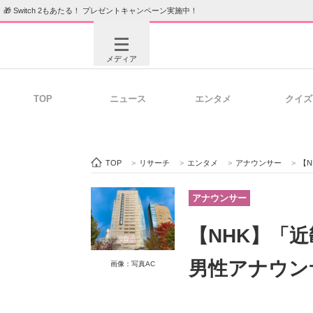
🎁 Switch 2もあたる！ プレゼントキャンペーン実施中！
メディア
TOP
ニュース
エンタメ
クイズ
注目記事を集めた総合ページ
ITの今
TOP
>
リサーチ
>
エンタメ
>
アナウンサー
>
【
ビジネスと働き方のヒント
AI活用
アナウンサー
【NHK】「
ITエンジニア向け専門サイト
企業向けI
男性アナウン
画像：写真AC