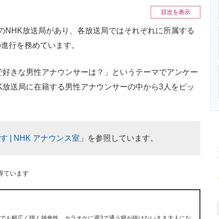
ニクス専門サイト
電子設計の基本と応用
エネルギーの専
目次を表示
のNHK放送局があり、各放送局ではそれぞれに所属する
の進行を務めています。
で好きな男性アナウンサーは？」というテーマでアンケー
K放送局に在籍する男性アナウンサーの中から3人をピッ
 | NHK アナウンス室
」を参照しています。
得ています
ら何でも幅広く聴く雑食性。カラオケに週3で通う癖が抜けないまま大人にな