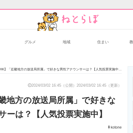
グルメ
地域
住まい
と未来を見通す
スマホと通信の最新トレンド
進化するPCとデ
NHK】「近畿地方の放送局所属」で好きな男性アナウンサーは？【人気投票実施中】
のいまが分かる
企業ITのトレンドを詳説
経営リーダーの
2024/03/02 16:45（公開）
2024/03/02 16:45（更新）
近畿地方の放送局所属」で好きな
T製品の総合サイト
IT製品の技術・比較・事例
製造業のIT導入
サーは？【人気投票実施中】
kotone