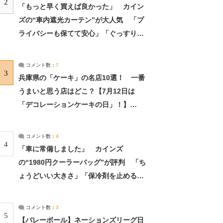
2
「もっと早く買えば良かった」 カイン
ズの“車内遮光カーテン”が大人気 「プ
ライバシーも保てて安心」「ぐっすり眠
れました」（2/2） | ライフ ねとらぼリ
サーチ：2ページ目
コメント数：
7
3
兵庫県の「ケーキ」の名店10選！ 一番
うまいと思う店はどこ？【7月12日は
「デコレーションケーキの日」！】
（2/4） | 兵庫県 ねとらぼリサーチ：2ペ
ージ目
コメント数：
4
4
「車に常備しました」 カインズ
の“1980円クーラーバッグ”が評判 「ち
ょうどいい大きさ」「保冷剤を止めるベ
ルトが良い」（1/5） | ライフ ねとらぼ
リサーチ
コメント数：
3
5
【バレーボール】ネーションズリーグ日