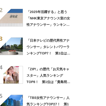
華」【3月1日はフジテレビの
2
開局記念日】
「2025年活躍する」と思う
「NHK東京アナウンス室の女
性アナウンサー」ランキング
TOP29！ 第1位は「是永千
3
恵」【2025年5月20日時点の
「日本テレビの歴代男性アナ
途中結果】
ウンサー」タレントパワーラ
ンキングTOP7！ 第1位は
「羽鳥慎一」【2023年最新調
4
査結果】
「ZIP!」の歴代「お天気キャ
スター」人気ランキング
TOP8！ 第1位は「貴島明日
香」【2024年最新投票結果】
5
「TBS女性アナウンサー」人
気ランキングTOP27！ 第1