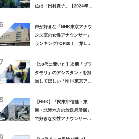
位は「田村真子」【2024年最
新投票結果】
6
声が好きな「NHK東京アナウ
ンス室の女性アナウンサー」
ランキングTOP30！ 第1位
は「桑子真帆」【2026年最新
7
調査結果】
【50代に聞いた】次期「ブラ
タモリ」のアシスタントを担
当してほしい「NHK東京アナ
ウンス室の女性アナウンサ
8
ー」ランキングTOP20！ 第
【NHK】「関東甲信越・東
1位は「和久田麻由子」
海・北陸地方の放送局所属」
【2023年最新調査結果】
で好きな女性アナウンサー
は？【人気投票実施中】
9