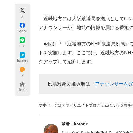
モノづくり技術者専門サイト
エレクトロ
X
近畿地方には大阪放送局を拠点として6つ
アナウンサーが、地域の情報を届ける番組
Share
ちょっと気になるネットの話題
今回は「『近畿地方のNHK放送局所属』
LINE
トを実施します。ここでは、近畿地方のNH
hatena
クアップして紹介します。
7
投票対象の選択肢は「
アナウンサーを探す
Home
※本ページはアフィリエイトプログラムによる収益を
筆者：kotone
シューゲイザーからK-POPまで、音楽な