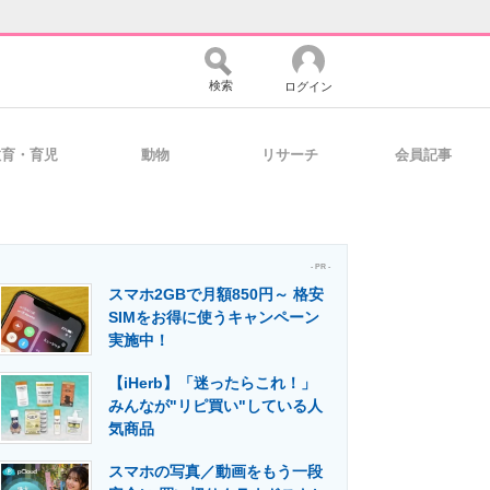
検索
ログイン
教育・育児
動物
リサーチ
会員記事
バイスの未来
好きが集まる 比べて選べる
- PR -
スマホ2GBで月額850円～ 格安
コミュニティ
マーケ×ITの今がよく分かる
SIMをお得に使うキャンペーン
実施中！
【iHerb】「迷ったらこれ！」
・活用を支援
みんなが"リピ買い"している人
気商品
スマホの写真／動画をもう一段