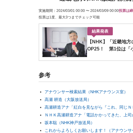
実施期間：2024/03/01 00:00 〜 2024/03/09 00:00
投票は締
投票は1度、最大3つまでチェック可能
結果発表
【NHK】「近畿地
OP25！ 第1位は「
参考
アナウンサー検索結果（NHKアナウンス室）
高瀬 耕造（大阪放送局）
高瀬耕造アナ「紅白を見ながら『これ、同じＮ
ＮＨＫ高瀬耕造アナ「電話かかってきた、上司
坂本聡（NHK神戸放送局）
これからよろしくお願いします！（アナウンサ