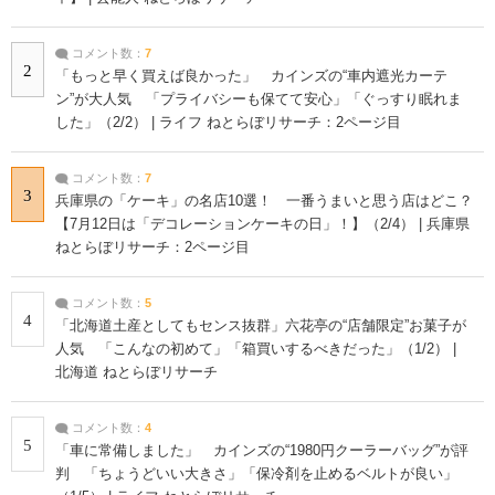
コメント数：
7
2
「もっと早く買えば良かった」 カインズの“車内遮光カーテ
ン”が大人気 「プライバシーも保てて安心」「ぐっすり眠れま
した」（2/2） | ライフ ねとらぼリサーチ：2ページ目
コメント数：
7
3
兵庫県の「ケーキ」の名店10選！ 一番うまいと思う店はどこ？
【7月12日は「デコレーションケーキの日」！】（2/4） | 兵庫県
ねとらぼリサーチ：2ページ目
コメント数：
5
4
「北海道土産としてもセンス抜群」六花亭の“店舗限定”お菓子が
人気 「こんなの初めて」「箱買いするべきだった」（1/2） |
北海道 ねとらぼリサーチ
コメント数：
4
5
「車に常備しました」 カインズの“1980円クーラーバッグ”が評
判 「ちょうどいい大きさ」「保冷剤を止めるベルトが良い」