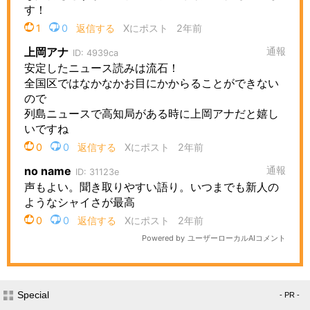
Special
- PR -