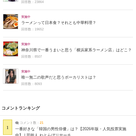
回答数：23864
実施中
ラーメンって日本食？それとも中華料理？
回答数：19652
実施中
神奈川県で一番うまいと思う「横浜家系ラーメン店」はどこ？
回答数：8507
実施中
唯一無二の歌声だと思うボーカリストは？
回答数：8093
コメントランキング
コメント数：
21
1
一番好きな「韓国の男性俳優」は？【2026年版・人気投票実施
中】 | 芸能人 ねとらぼリサーチ