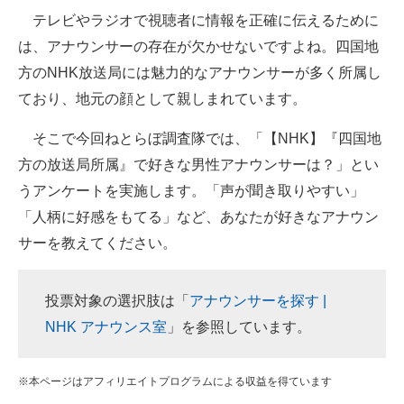
テレビやラジオで視聴者に情報を正確に伝えるために
ITの今と未来を見通す
は、アナウンサーの存在が欠かせないですよね。四国地
方のNHK放送局には魅力的なアナウンサーが多く所属し
スマホと通信の最新トレンド
ており、地元の顔として親しまれています。
進化するPCとデバイスの未来
そこで今回ねとらぼ調査隊では、「【NHK】『四国地
好きが集まる 比べて選べる
方の放送局所属』で好きな男性アナウンサーは？」とい
うアンケートを実施します。「声が聞き取りやすい」
ビジネスと働き方のヒント
「人柄に好感をもてる」など、あなたが好きなアナウン
AI活用のいまが分かる
サーを教えてください。
企業ITのトレンドを詳説
投票対象の選択肢は「
アナウンサーを探す |
経営リーダーのコミュニティ
NHK アナウンス室
」を参照しています。
マーケ×ITの今がよく分かる
※本ページはアフィリエイトプログラムによる収益を得ています
ITエンジニア向け専門サイト