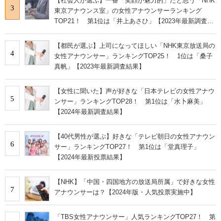
【社会人が選ぶ】一番「笑顔が魅力的」だと思う「NHK
3
東京アナウンス室」の女性アナウンサーランキング
TOP21！ 第1位は「井上あさひ」【2023年最新調査結
果】
【都民が選ぶ】上司になってほしい「NHK東京放送局の
4
女性アナウンサー」ランキングTOP25！ 1位は「桑子
真帆」【2023年最新調査結果】
【女性に聞いた】声が好きな「日本テレビの女性アナウ
5
ンサー」ランキングTOP28！ 第1位は「水卜麻美」
【2024年最新調査結果】
【40代男性が選ぶ】好きな「テレビ朝日の女性アナウン
6
サー」ランキングTOP27！ 第1位は「堂真理子」
【2024年最新投票結果】
【NHK】「中国・四国地方の放送局所属」で好きな女性
7
アナウンサーは？【2024年版・人気投票実施中】
「TBS女性アナウンサー」人気ランキングTOP27！ 第