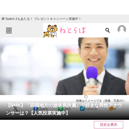
🎁 Switch 2もあたる！ プレゼントキャンペーン実施中！
ねとらぼメニュー
TOP
ニュース
エンタメ
クイズ
グルメ
地域
住まい
教育・育児
動物
リサーチ
アナウンサー
2024/03/02 08:00（公開）
画像はイメージです（画像：写真AC）
会員記事
【NHK】「四国地方の放送局所属」で好きな男性アナウ
X
Share
LINE
hatena
4
ンサーは？【人気投票実施中】
メディア
目次を表示
注目記事を集めた総合ページ