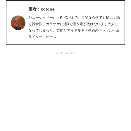
企業向けIT製品の総合サイト
筆者：kotone
シューゲイザーからK-POPまで、音楽なら何でも幅広く聴
IT製品の技術・比較・事例
く雑食性。カラオケに週3で通う癖が抜けないまま大人に
なってしまった。芸能とアイドルネタ多めのベッドルーム
製造業のIT導入・活用を支援
ライター、ピース。
モノづくり技術者専門サイト
advertisement
エレクトロニクス専門サイト
電子設計の基本と応用
エネルギーの専門メディア
建設×テクノロジーの最前線
ちょっと気になるネットの話題