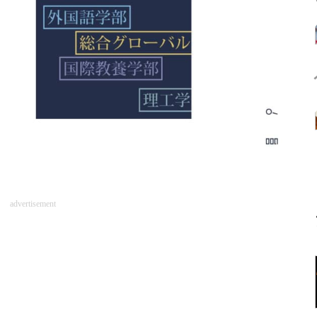
advertisement