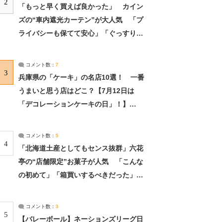
2
「もっと早く買えば良かった」 カイン
ズの“車内遮光カーテン”が大人気 「プ
ライバシーも保てて安心」「ぐっすり眠
れました」（2/2） | ライフ ねとらぼリ
サーチ：2ページ目
コメント数：
7
3
兵庫県の「ケーキ」の名店10選！ 一番
うまいと思う店はどこ？【7月12日は
「デコレーションケーキの日」！】
（2/4） | 兵庫県 ねとらぼリサーチ：2ペ
ージ目
コメント数：
5
4
「北海道土産としてもセンス抜群」六花
亭の“店舗限定”お菓子が人気 「こんな
の初めて」「箱買いするべきだった」
（1/2） | 北海道 ねとらぼリサーチ
コメント数：
3
5
【バレーボール】ネーションズリーグ日