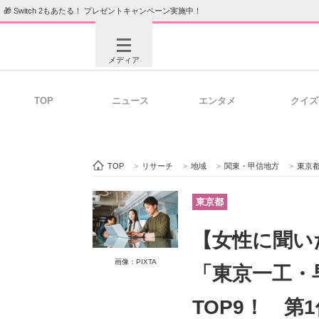
🎁 Switch 2もあたる！ プレゼントキャンペーン実施中！
メディア
TOP
ニュース
エンタメ
クイズ
注目記事を集めた総合ページ
ITの今
TOP
>
リサーチ
>
地域
>
関東・甲信地方
>
東京
ビジネスと働き方のヒント
AI活用
東京都
【女性に聞い
ITエンジニア向け専門サイト
企業向けI
画像：PIXTA
「東京一工・
TOP9！ 第