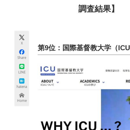
モノづくり技術者専門サイト
エレクトロ
調査結果】
ちょっと気になるネットの話題
X
第9位：国際基督教大学（IC
Share
LINE
hatena
Home