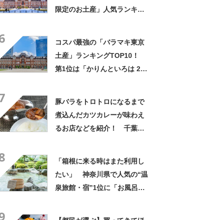
限定のお土産」人気ランキン
グTOP29！ 第1位は「キャ
6
ラメルバターサンドイッチ レ
コスパ最強の「バラマキ東京
ーズン＆ショコラアプリコッ
土産」ランキングTOP10！
ト」【2026年最新調査結果】
第1位は「かりんといろは 24
個入」【2024年最新調査結
7
果】
豚バラをトロトロになるまで
煮込んだカツカレーが味わえ
るお店などを紹介！ 千葉県
の「カレー」の名店10選！
8
「箱根に来る時はまた利用し
たい」 神奈川県で人気の“温
泉旅館・宿”1位に「お風呂が
広くてビュッフェがおいし
9
い」「情緒あふれる中庭が素