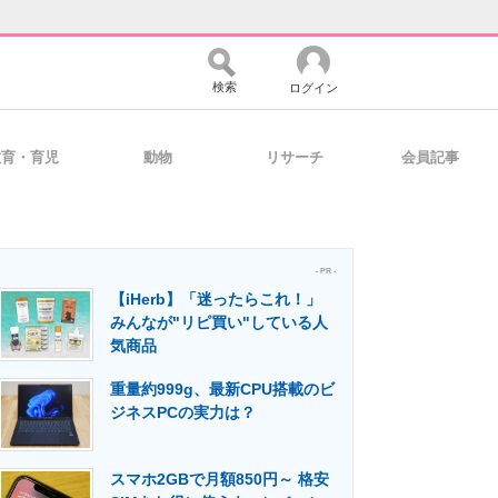
検索
ログイン
教育・育児
動物
リサーチ
会員記事
バイスの未来
好きが集まる 比べて選べる
- PR -
【iHerb】「迷ったらこれ！」
コミュニティ
マーケ×ITの今がよく分かる
みんなが"リピ買い"している人
気商品
重量約999g、最新CPU搭載のビ
・活用を支援
ジネスPCの実力は？
スマホ2GBで月額850円～ 格安