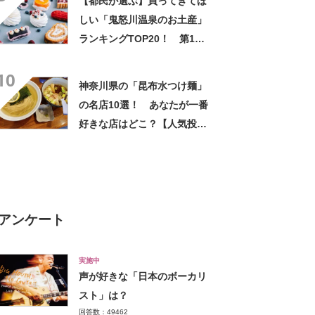
【都民が選ぶ】買ってきてほ
敵」の声
しい「鬼怒川温泉のお土産」
ランキングTOP20！ 第1位
は「日光ぷりん（日光ぷりん
10
亭）」【2024年最新調査結
神奈川県の「昆布水つけ麺」
果】
の名店10選！ あなたが一番
好きな店はどこ？【人気投票
実施中】
アンケート
実施中
声が好きな「日本のボーカリ
スト」は？
回答数：49462