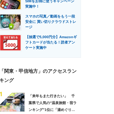
SIMをお得に使うキャンペーン
門メディア
建設×テクノロジーの最前線
実施中！
スマホの写真／動画をもう一段
安全に 買い切りクラウドストレ
ージ
【抽選で5,000円分】Amazonギ
フトカードが当たる！読者アン
ケート実施中
「関東・甲信地方」のアクセスラン
キング
1
「来年もまた行きたい」 千
葉県で人気の“温泉旅館・宿ラ
ンキング”1位に「湯めぐりで