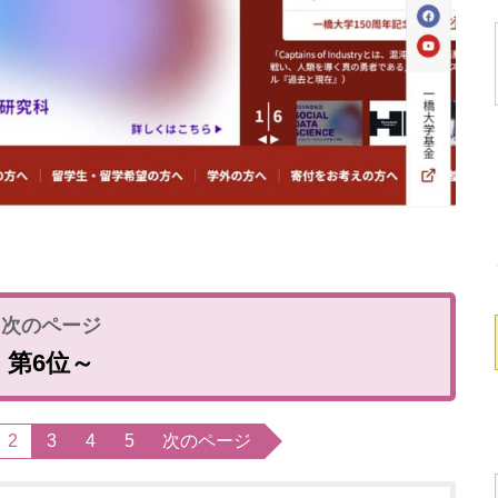
第6位～
2
3
4
5
次のページ