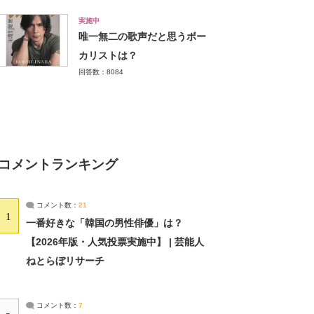
実施中
唯一無二の歌声だと思うボー
カリストは？
回答数：8084
コメントランキング
コメント数：
21
1
一番好きな「韓国の男性俳優」は？
【2026年版・人気投票実施中】 | 芸能人
ねとらぼリサーチ
コメント数：
7