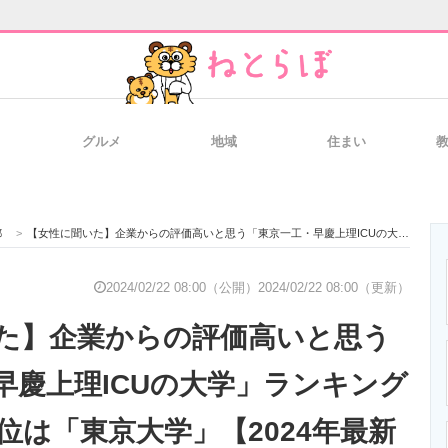
グルメ
地域
住まい
と未来を見通す
スマホと通信の最新トレンド
進化するPCとデ
都
>
【女性に聞いた】企業からの評価高いと思う「東京一工・早慶上理ICUの大学」ランキングTOP9！ 第1位は「東京大学」【2024年最新調査結果】
のいまが分かる
企業ITのトレンドを詳説
経営リーダーの
2024/02/22 08:00（公開）
2024/02/22 08:00（更新）
た】企業からの評価高いと思う
T製品の総合サイト
IT製品の技術・比較・事例
製造業のIT導入
早慶上理ICUの大学」ランキング
1位は「東京大学」【2024年最新