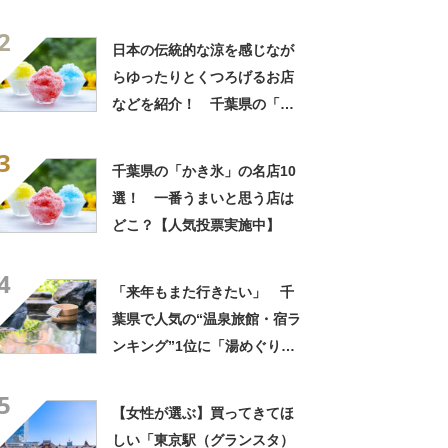
きるのが最高」「海と富士山
2
の絶景に感動」の声
日本の伝統的な涼を感じなが
らゆったりとくつろげるお店
などを紹介！ 千葉県の「か
き氷」の名店10選！
3
千葉県の「かき氷」の名店10
選！ 一番うまいと思う店は
どこ？【人気投票実施中】
4
「来年もまた行きたい」 千
葉県で人気の“温泉旅館・宿ラ
ンキング”1位に「湯めぐりで
きるのが最高」「海と富士山
5
の絶景に感動」の声
【女性が選ぶ】買ってきてほ
しい「東京駅（グランスタ）