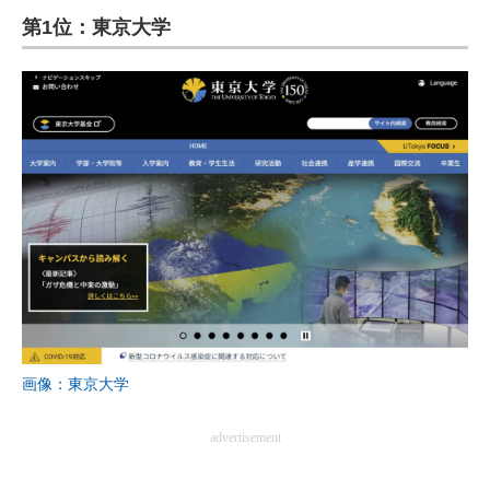
第1位：東京大学
ITの今と未来を見通す
スマホと通信の最新トレンド
進化するPCとデバイスの未来
好きが集まる 比べて選べる
ビジネスと働き方のヒント
AI活用のいまが分かる
企業ITのトレンドを詳説
経営リーダーのコミュニティ
画像：東京大学
マーケ×ITの今がよく分かる
advertisement
ITエンジニア向け専門サイト