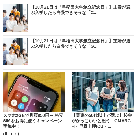
【10月21日は「早稲田大学創立記念日」】主婦が選
ぶ入学したら自慢できそうな「G...
【10月21日は「早稲田大学創立記念日」】主婦が選
ぶ入学したら自慢できそうな「G...
スマホ2GBで月額850円～ 格安
【関東の50代以上が選ぶ】校舎
SIMをお得に使うキャンペーン
がかっこいいと思う「GMARC
実施中！
H・早慶上理ICU・...
(IIJmio)