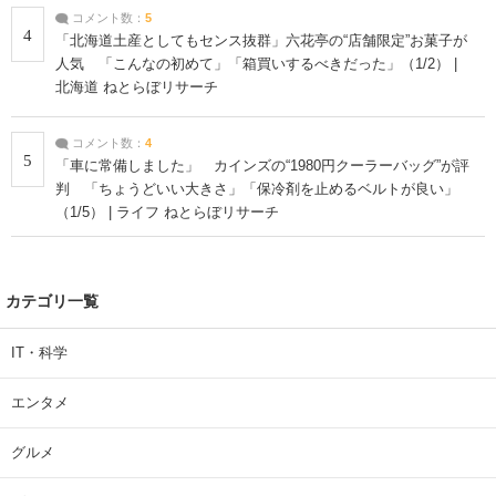
コメント数：
5
4
「北海道土産としてもセンス抜群」六花亭の“店舗限定”お菓子が
人気 「こんなの初めて」「箱買いするべきだった」（1/2） |
北海道 ねとらぼリサーチ
コメント数：
4
5
「車に常備しました」 カインズの“1980円クーラーバッグ”が評
判 「ちょうどいい大きさ」「保冷剤を止めるベルトが良い」
（1/5） | ライフ ねとらぼリサーチ
カテゴリ一覧
IT・科学
エンタメ
グルメ