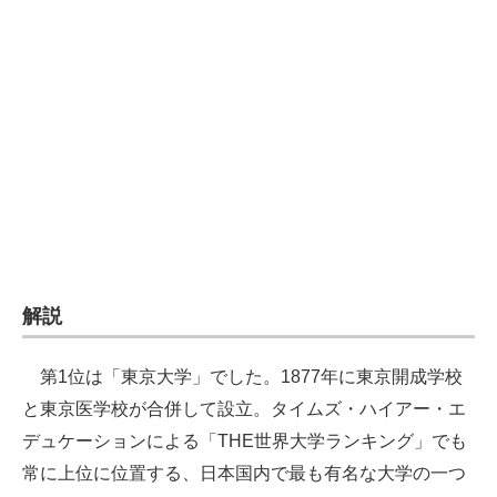
企業向けIT製品の総合サイト
IT製品の技術・比較・事例
製造業のIT導入・活用を支援
モノづくり技術者専門サイト
エレクトロニクス専門サイト
電子設計の基本と応用
エネルギーの専門メディア
解説
建設×テクノロジーの最前線
第1位は「東京大学」でした。1877年に東京開成学校
と東京医学校が合併して設立。タイムズ・ハイアー・エ
ちょっと気になるネットの話題
デュケーションによる「THE世界大学ランキング」でも
常に上位に位置する、日本国内で最も有名な大学の一つ