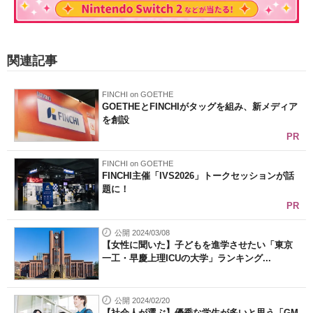
関連記事
FINCHI on GOETHE
GOETHEとFINCHIがタッグを組み、新メディア
を創設
PR
FINCHI on GOETHE
FINCHI主催「IVS2026」トークセッションが話
題に！
PR
公開 2024/03/08
【女性に聞いた】子どもを進学させたい「東京
一工・早慶上理ICUの大学」ランキング...
公開 2024/02/20
【社会人が選ぶ】優秀な学生が多いと思う「GM