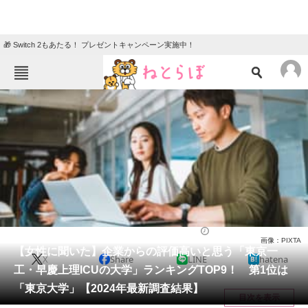
🎁 Switch 2もあたる！ プレゼントキャンペーン実施中！
ねとらぼメニュー
TOP
ニュース
エンタメ
クイズ
グルメ
地域
住まい
教育・育児
動物
リサーチ
東京都
2024/02/22 08:00（公開）
画像：PIXTA
会員記事
【女性に聞いた】企業からの評価高いと思う「東京一
X
Share
LINE
hatena
工・早慶上理ICUの大学」ランキングTOP9！ 第1位は
メディア
「東京大学」【2024年最新調査結果】
目次を表示
注目記事を集めた総合ページ