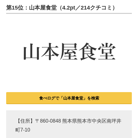
第15位：山本屋食堂（4.2pt／214クチコミ）
ITの今と未来を見通す
スマホと通信の最新トレンド
進化するPCとデバイスの未来
好きが集まる 比べて選べる
ビジネスと働き方のヒント
AI活用のいまが分かる
企業ITのトレンドを詳説
食べログで「山本屋食堂」を検索
経営リーダーのコミュニティ
マーケ×ITの今がよく分かる
【住所】〒860-0848 熊本県熊本市中央区南坪井
町7-10
ITエンジニア向け専門サイト