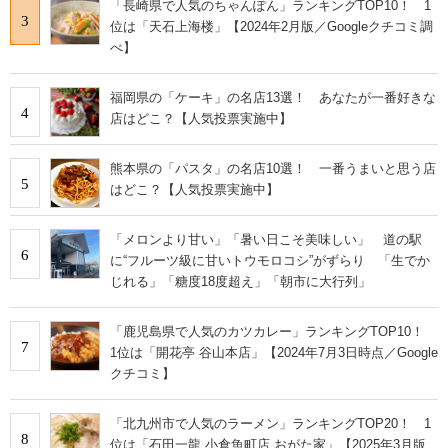
「長崎県で人気のちゃんぽん」ランキングTOP10！ 1
3
位は「天石上海楼」【2024年2月版／Googleクチコミ調
べ】
福岡県の「ケーキ」の名店13選！ あなたが一番好きな
4
店はどこ？【人気投票実施中】
熊本県の「パスタ」の名店10選！ 一番うまいと思う店
5
はどこ？【人気投票実施中】
「メロンより甘い」「暑い日こそ美味しい」 道の駅
6
に“フルーツ級に甘いトウモロコシ”がずらり 「生でか
じれる」「糖度18度超え」「朝市に大行列」
「鹿児島県で人気のカツカレー」ランキングTOP10！
7
1位は「開花亭 谷山本店」【2024年7月3日時点／Google
クチコミ】
「北九州市で人気のラーメン」ランキングTOP20！ 1
8
位は「石田一龍 小倉魚町店 おがた家」【2025年3月版