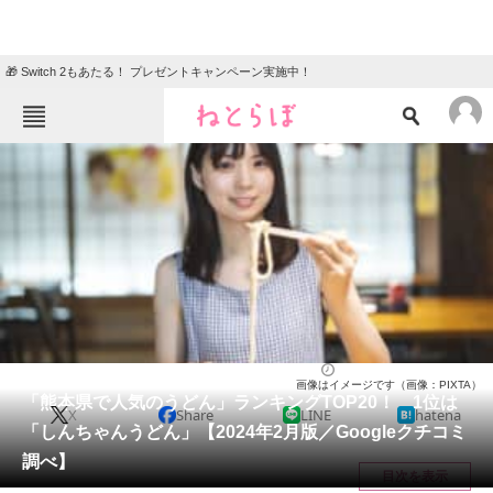
🎁 Switch 2もあたる！ プレゼントキャンペーン実施中！
ねとらぼメニュー
TOP
ニュース
エンタメ
クイズ
グルメ
地域
住まい
教育・育児
動物
リサーチ
熊本県
2024/02/25 20:00（公開）
画像はイメージです（画像：PIXTA）
会員記事
「熊本県で人気のうどん」ランキングTOP20！ 1位は
X
Share
LINE
hatena
「しんちゃんうどん」【2024年2月版／Googleクチコミ
メディア
調べ】
目次を表示
注目記事を集めた総合ページ