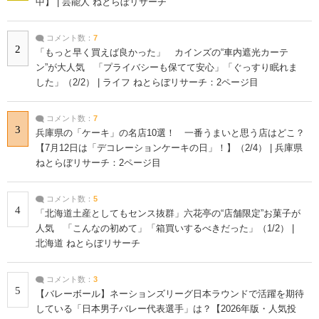
中】 | 芸能人 ねとらぼリサーチ
コメント数：
7
2
「もっと早く買えば良かった」 カインズの“車内遮光カーテ
ン”が大人気 「プライバシーも保てて安心」「ぐっすり眠れま
した」（2/2） | ライフ ねとらぼリサーチ：2ページ目
コメント数：
7
3
兵庫県の「ケーキ」の名店10選！ 一番うまいと思う店はどこ？
【7月12日は「デコレーションケーキの日」！】（2/4） | 兵庫県
ねとらぼリサーチ：2ページ目
コメント数：
5
4
「北海道土産としてもセンス抜群」六花亭の“店舗限定”お菓子が
人気 「こんなの初めて」「箱買いするべきだった」（1/2） |
北海道 ねとらぼリサーチ
コメント数：
3
5
【バレーボール】ネーションズリーグ日本ラウンドで活躍を期待
している「日本男子バレー代表選手」は？【2026年版・人気投