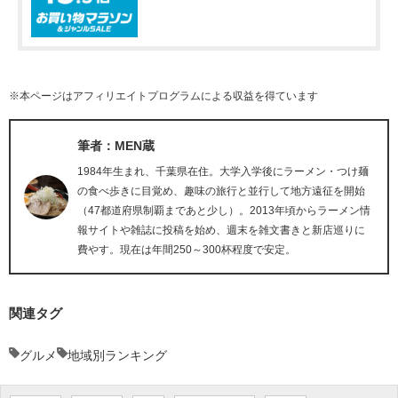
※本ページはアフィリエイトプログラムによる収益を得ています
筆者：MEN蔵
1984年生まれ、千葉県在住。大学入学後にラーメン・つけ麺
の食べ歩きに目覚め、趣味の旅行と並行して地方遠征を開始
（47都道府県制覇まであと少し）。2013年頃からラーメン情
報サイトや雑誌に投稿を始め、週末を雑文書きと新店巡りに
費やす。現在は年間250～300杯程度で安定。
関連タグ
グルメ
地域別ランキング