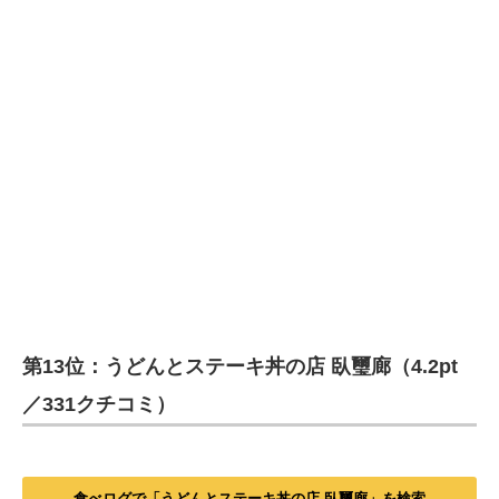
第13位：うどんとステーキ丼の店 臥璽廊（4.2pt
／331クチコミ）
食べログで「うどんとステーキ丼の店 臥璽廊」を検索