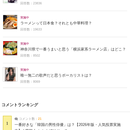
回答数：23836
実施中
ラーメンって日本食？それとも中華料理？
回答数：19633
実施中
神奈川県で一番うまいと思う「横浜家系ラーメン店」はどこ？
回答数：8502
実施中
唯一無二の歌声だと思うボーカリストは？
回答数：8069
コメントランキング
コメント数：
21
1
一番好きな「韓国の男性俳優」は？【2026年版・人気投票実施