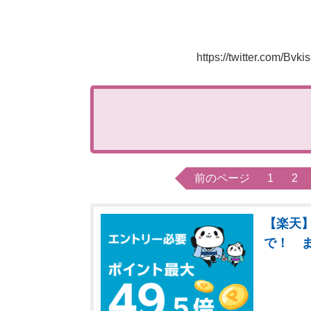
https://twitter.com/B
前のページ
1
2
【楽天】
で！ 