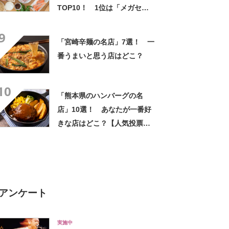
TOP10！ 1位は「メガセン
タートライアル上熊本店」
9
【2024年6月版／Googleクチ
「宮崎辛麺の名店」7選！ 一
コミ調べ】
番うまいと思う店はどこ？
10
「熊本県のハンバーグの名
店」10選！ あなたが一番好
きな店はどこ？【人気投票実
施中】
アンケート
実施中