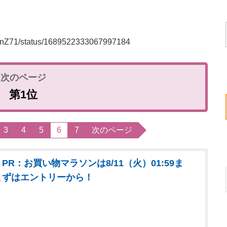
vkisnZ71/status/1689522333067997184
第1位
3
4
5
6
7
次のページ
PR：お買い物マラソンは8/11（火）01:59ま
まずはエントリーから！