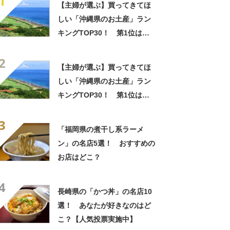
1
【主婦が選ぶ】買ってきてほ
しい「沖縄県のお土産」ラン
キングTOP30！ 第1位は
「紅いも生タルト 沖縄きらり
2
（御菓子御殿）」【2026年最
【主婦が選ぶ】買ってきてほ
新調査結果】
しい「沖縄県のお土産」ラン
キングTOP30！ 第1位は
「紅いも生タルト 沖縄きらり
3
（御菓子御殿）」【2026年最
「福岡県の煮干し系ラーメ
新調査結果】
ン」の名店5選！ おすすめの
お店はどこ？
4
長崎県の「かつ丼」の名店10
選！ あなたが好きなのはど
こ？【人気投票実施中】