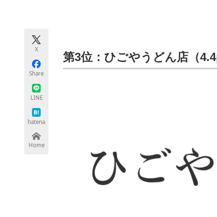
モノづくり技術者専門サイト
エレクトロ
X
ちょっと気になるネットの話題
第3位：ひごやうどん店（4.4
Share
LINE
hatena
Home