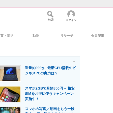
検索
ログイン
教育・育児
動物
リサーチ
会員記事
バイスの未来
好きが集まる 比べて選べる
- PR -
重量約999g、最新CPU搭載のビ
コミュニティ
マーケ×ITの今がよく分かる
ジネスPCの実力は？
スマホ2GBで月額850円～ 格安
・活用を支援
SIMをお得に使うキャンペーン
実施中！
スマホの写真／動画をもう一段