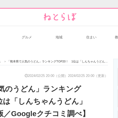
グルメ
地域
住まい
と未来を見通す
スマホと通信の最新トレンド
進化するPCとデ
県
>
「熊本県で人気のうどん」ランキングTOP20！ 1位は「しんちゃんうどん」【2024年2月版／Googleクチコミ調べ】
のいまが分かる
企業ITのトレンドを詳説
経営リーダーの
2024/02/25 20:00（公開）
2024/02/25 20:00（更新）
気のうどん」ランキング
T製品の総合サイト
IT製品の技術・比較・事例
製造業のIT導入
1位は「しんちゃんうどん」
月版／Googleクチコミ調べ】