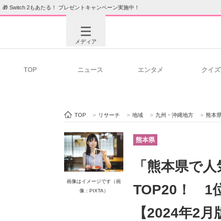
🎁 Switch 2もあたる！ プレゼントキャンペーン実施中！
メディア
TOP
ニュース
エンタメ
クイズ
注目記事を集めた総合ページ
ITの今
TOP
>
リサーチ
>
地域
>
九州・沖縄地方
>
熊本
ビジネスと働き方のヒント
AI活用
熊本県
「熊本県で人
ITエンジニア向け専門サイト
企業向けI
画像はイメージです（画
TOP20！ 
像：PIXTA）
【2024年2