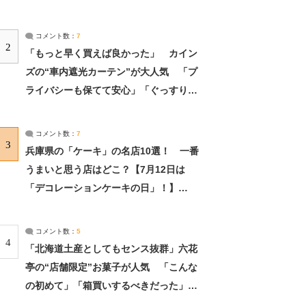
コメント数：
7
2
「もっと早く買えば良かった」 カイン
ズの“車内遮光カーテン”が大人気 「プ
ライバシーも保てて安心」「ぐっすり眠
れました」（2/2） | ライフ ねとらぼリ
サーチ：2ページ目
コメント数：
7
3
兵庫県の「ケーキ」の名店10選！ 一番
うまいと思う店はどこ？【7月12日は
「デコレーションケーキの日」！】
（2/4） | 兵庫県 ねとらぼリサーチ：2ペ
ージ目
コメント数：
5
4
「北海道土産としてもセンス抜群」六花
亭の“店舗限定”お菓子が人気 「こんな
の初めて」「箱買いするべきだった」
（1/2） | 北海道 ねとらぼリサーチ