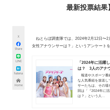
モノづくり技術者専門サイト
エレクトロ
最新投票結果
ちょっと気になるネットの話題
X
ねとらぼ調査隊では、2024年2月12日〜2
女性アナウンサーは？」というアンケート
Share
LINE
「2024年に活
は？ 3人のアナウ
hatena
報道やスポーツ番組
な人気番組を放送し
Home
サーたちは、その場
回は「『2024年
は？」という人…