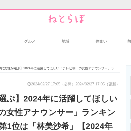
グルメ
地域
住まい
と未来を見通す
スマホと通信の最新トレンド
進化するPCとデ
代女性が選ぶ】2024年に活躍してほしい「テレビ朝日の女性アナウンサー」ランキングTOP21！ 第1位は「林美沙希」【2024年最新投票結果】
のいまが分かる
企業ITのトレンドを詳説
経営リーダーの
2024/02/27 17:05（公開）
2024/02/27 17:05（更新）
選ぶ】2024年に活躍してほしい
T製品の総合サイト
IT製品の技術・比較・事例
製造業のIT導入
の女性アナウンサー」ランキン
 第1位は「林美沙希」【2024年