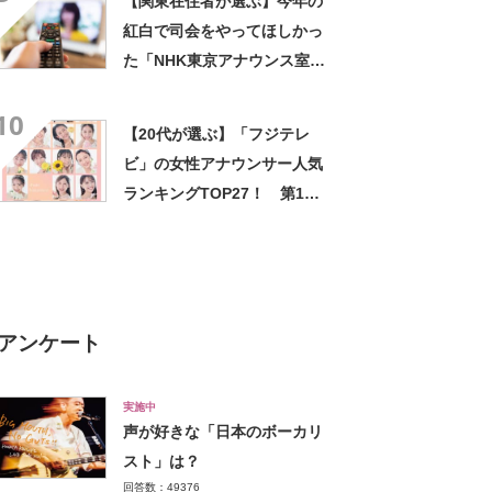
【関東在住者が選ぶ】今年の
紅白で司会をやってほしかっ
た「NHK東京アナウンス室の
女性アナウンサー」ランキン
10
グTOP32！ 第1位は「桑子
【20代が選ぶ】「フジテレ
真帆」【2023年最新調査結
ビ」の女性アナウンサー人気
果】
ランキングTOP27！ 第1位
は「竹俣紅」【2023年最新投
票結果】
アンケート
実施中
声が好きな「日本のボーカリ
スト」は？
回答数：49376