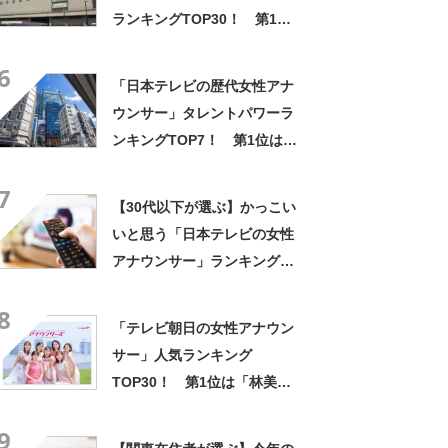
ランキングTOP30！ 第1位
は「桑子真帆」【2026年最新
6
調査結果】
「日本テレビの歴代女性アナ
ウンサー」タレントパワーラ
ンキングTOP7！ 第1位は
「水卜麻美」【2023年最新調
7
査結果】
【30代以下が選ぶ】かっこい
いと思う「日本テレビの女性
アナウンサー」ランキング
TOP28！ 第1位は「水卜麻
8
美」【2024年最新調査結果】
「テレビ朝日の女性アナウン
サー」人気ランキング
TOP30！ 第1位は「林美沙
希」【2024年最新投票結果】
9