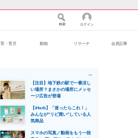
検索
ログイン
教育・育児
動物
リサーチ
会員記事
バイスの未来
好きが集まる 比べて選べる
- PR -
【注目】地下鉄の駅で一番涼し
コミュニティ
マーケ×ITの今がよく分かる
い場所？まさかの場所にメッセ
ージ広告が登場
【iHerb】「迷ったらこれ！」
・活用を支援
みんなが"リピ買い"している人
気商品
スマホの写真／動画をもう一段