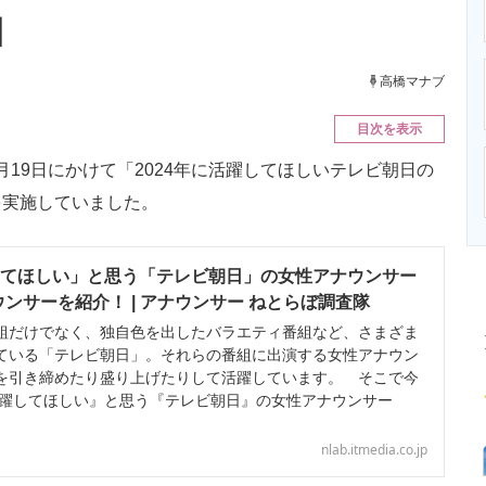
ニクス専門サイト
電子設計の基本と応用
エネルギーの専
】
高橋マナブ
目次を表示
月19日にかけて「2024年に活躍してほしいテレビ朝日の
を実施していました。
躍してほしい」と思う「テレビ朝日」の女性アナウンサー
ンサーを紹介！ | アナウンサー ねとらぼ調査隊
だけでなく、独自色を出したバラエティ番組など、さまざま
ている「テレビ朝日」。それらの番組に出演する女性アナウン
を引き締めたり盛り上げたりして活躍しています。 そこで今
に活躍してほしい』と思う『テレビ朝日』の女性アナウンサー
nlab.itmedia.co.jp