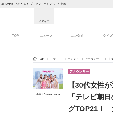
🎁 Switch 2もあたる！ プレゼントキャンペーン実施中！
メディア
TOP
ニュース
エンタメ
クイズ
注目記事を集めた総合ページ
ITの今
TOP
>
リサーチ
>
エンタメ
>
アナウンサー
>
【30
ビジネスと働き方のヒント
AI活用
アナウンサー
【30代女性が
ITエンジニア向け専門サイト
企業向けI
出典：Amazon.co.jp
「テレビ朝日
グTOP21！