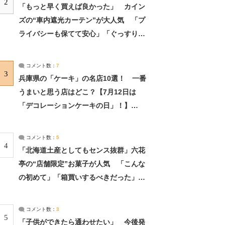
2
「もっと早く買えば良かった」 カイン
ズの“車内遮光カーテン”が大人気 「プ
ライバシーも保てて安心」「ぐっすり眠
れました」（2/2） | ライフ ねとらぼリ
サーチ：2ページ目
コメント数：
7
3
兵庫県の「ケーキ」の名店10選！ 一番
うまいと思う店はどこ？【7月12日は
「デコレーションケーキの日」！】
（2/4） | 兵庫県 ねとらぼリサーチ：2ペ
ージ目
コメント数：
5
4
「北海道土産としてもセンス抜群」六花
亭の“店舗限定”お菓子が人気 「こんな
の初めて」「箱買いするべきだった」
（1/2） | 北海道 ねとらぼリサーチ
コメント数：
3
5
「子供ができたら通わせたい」 今後発