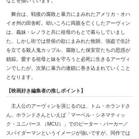
などを描いています。
舞台は、戦後の腐敗と暴力にまみれたアメリカ・オハ
イオ州の田舎町。幼いころに両親を亡くしたアーヴィン
は、義妹・レノラと共に祖母のもとで暮らしていまし
た。しかし街では世俗の欲にまみれた牧師、強盗で生計
を立てる殺人鬼カップル、腐敗した保安官たちの思惑が
錯綜。愛する祖母と妹を守ろうと必死に生きるアーヴィ
ンでしたが、次第に暴力の連鎖に巻き込まれていくこと
となります。
【映画好き編集者の推しポイント】
主人公のアーヴィンを演じるのは、トム・ホランドさ
ん。ホランドさんといえば「マーベル・シネマティッ
ク・ユニバース （MCU）」でのピーター・パーカー／
スパイダーマンというイメージが強いですが、同作では