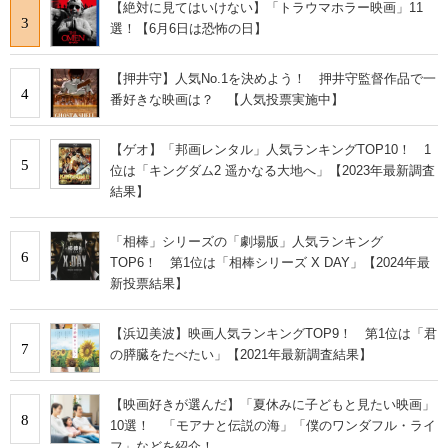
【絶対に見てはいけない】「トラウマホラー映画」11
3
選！【6月6日は恐怖の日】
【押井守】人気No.1を決めよう！ 押井守監督作品で一
4
番好きな映画は？ 【人気投票実施中】
【ゲオ】「邦画レンタル」人気ランキングTOP10！ 1
5
位は「キングダム2 遥かなる大地へ」【2023年最新調査
結果】
「相棒」シリーズの「劇場版」人気ランキング
6
TOP6！ 第1位は「相棒シリーズ X DAY」【2024年最
新投票結果】
【浜辺美波】映画人気ランキングTOP9！ 第1位は「君
7
の膵臓をたべたい」【2021年最新調査結果】
【映画好きが選んだ】「夏休みに子どもと見たい映画」
8
10選！ 「モアナと伝説の海」「僕のワンダフル・ライ
フ」などを紹介！