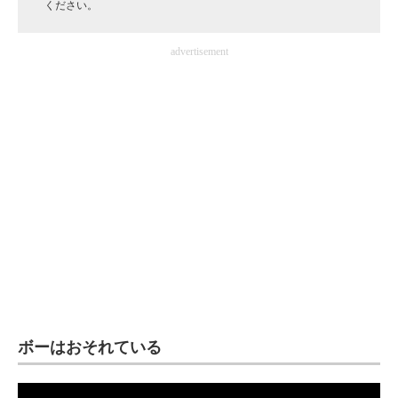
ください。
企業向けIT製品の総合サイト
advertisement
IT製品の技術・比較・事例
製造業のIT導入・活用を支援
モノづくり技術者専門サイト
エレクトロニクス専門サイト
電子設計の基本と応用
エネルギーの専門メディア
建設×テクノロジーの最前線
ちょっと気になるネットの話題
ボーはおそれている