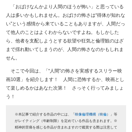
「おばけなんかより人間のほうが怖い」と思っている
ITの今と未来を見通す
人は多いかもしれません。おばけの怖さは“得体が知れな
い”という感情から来ていることもありますが、人間だっ
スマホと通信の最新トレンド
て他人のことはよくわからないですよね。もしかした
進化するPCとデバイスの未来
ら、他者を支配しようとする欲望や狂気と倫理観のはざ
まで揺れ動いてしまうのが、人間の怖さなのかもしれま
好きが集まる 比べて選べる
せん。
ビジネスと働き方のヒント
そこで今回は、「“人間”の怖さを実感するスリラー映
AI活用のいまが分かる
画10選」を紹介します！ 人間に恐怖するか、映画とし
て楽しめるかはあなた次第！ さっそく行ってみましょ
企業ITのトレンドを詳説
う！
経営リーダーのコミュニティ
マーケ×ITの今がよく分かる
※本記事で紹介する作品の中には、「
映像倫理機構（映倫）
」等
がレイティング（年齢制限）を定めている作品も含まれます。※
ITエンジニア向け専門サイト
精神的苦痛を感じる作品が含まれますので鑑賞する際は注意して