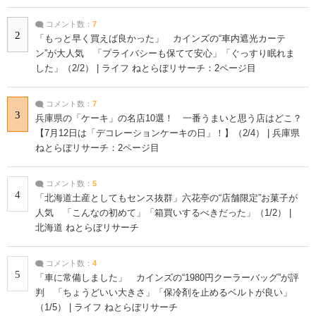
コメント数：
7
2
「もっと早く買えば良かった」 カインズの“車内遮光カーテ
ン”が大人気 「プライバシーも保てて安心」「ぐっすり眠れま
した」（2/2） | ライフ ねとらぼリサーチ：2ページ目
コメント数：
7
3
兵庫県の「ケーキ」の名店10選！ 一番うまいと思う店はどこ？
【7月12日は「デコレーションケーキの日」！】（2/4） | 兵庫県
ねとらぼリサーチ：2ページ目
コメント数：
5
4
「北海道土産としてもセンス抜群」六花亭の“店舗限定”お菓子が
人気 「こんなの初めて」「箱買いするべきだった」（1/2） |
北海道 ねとらぼリサーチ
コメント数：
4
5
「車に常備しました」 カインズの“1980円クーラーバッグ”が評
判 「ちょうどいい大きさ」「保冷剤を止めるベルトが良い」
（1/5） | ライフ ねとらぼリサーチ