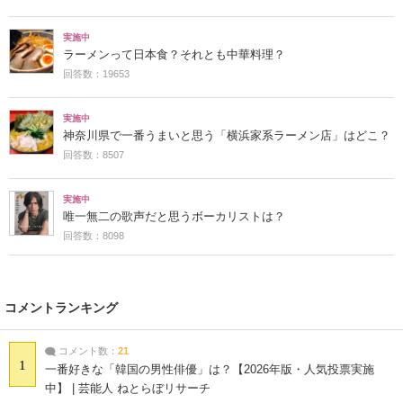
実施中
ラーメンって日本食？それとも中華料理？
回答数：19653
実施中
神奈川県で一番うまいと思う「横浜家系ラーメン店」はどこ？
回答数：8507
実施中
唯一無二の歌声だと思うボーカリストは？
回答数：8098
コメントランキング
コメント数：
21
1
一番好きな「韓国の男性俳優」は？【2026年版・人気投票実施
中】 | 芸能人 ねとらぼリサーチ