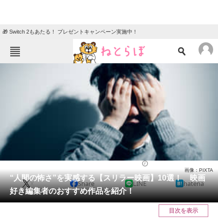
🎁 Switch 2もあたる！ プレゼントキャンペーン実施中！
ねとらぼメニュー
TOP
ニュース
エンタメ
クイズ
グルメ
地域
住まい
教育・育児
動物
リサーチ
映画
2024/02/23 21:25（公開）
画像：PIXTA
会員記事
“人間の怖さ”を実感する【スリラー映画】10選！ 映画
X
Share
LINE
hatena
好き編集者のおすすめ作品を紹介！
メディア
目次を表示
注目記事を集めた総合ページ