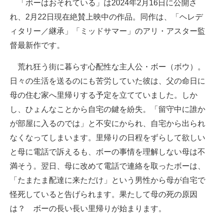
「ボーはおそれている」は2024年2月16日に公開さ
れ、2月22日現在絶賛上映中の作品。同作は、「ヘレデ
ィタリー／継承」「ミッドサマー」のアリ・アスター監
督最新作です。
荒れ狂う街に暮らす心配性な主人公・ボー（ボウ）。
日々の生活を送るのにも苦労していた彼は、父の命日に
母の住む家へ里帰りする予定を立てていました。しか
し、ひょんなことから自宅の鍵を紛失。「留守中に誰か
が部屋に入るのでは」と不安にかられ、自宅から出られ
なくなってしまいます。里帰りの日程をずらして欲しい
と母に電話で訴えるも、ボーの事情を理解しない母は不
満そう。翌日、母に改めて電話で連絡を取ったボーは、
「たまたま配達に来ただけ」という男性から母が自宅で
怪死していると告げられます。果たして母の死の原因
は？ ボーの長い長い里帰りが始まります。