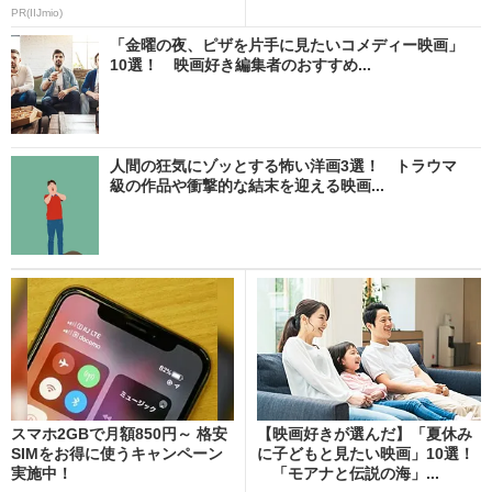
PR(IIJmio)
「金曜の夜、ピザを片手に見たいコメディー映画」
10選！ 映画好き編集者のおすすめ...
人間の狂気にゾッとする怖い洋画3選！ トラウマ
級の作品や衝撃的な結末を迎える映画...
スマホ2GBで月額850円～ 格安
【映画好きが選んだ】「夏休み
SIMをお得に使うキャンペーン
に子どもと見たい映画」10選！
実施中！
「モアナと伝説の海」...