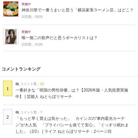
実施中
神奈川県で一番うまいと思う「横浜家系ラーメン店」はどこ？
回答数：8509
実施中
唯一無二の歌声だと思うボーカリストは？
回答数：8108
コメントランキング
コメント数：
21
1
一番好きな「韓国の男性俳優」は？【2026年版・人気投票実施
中】 | 芸能人 ねとらぼリサーチ
コメント数：
7
2
「もっと早く買えば良かった」 カインズの“車内遮光カーテ
ン”が大人気 「プライバシーも保てて安心」「ぐっすり眠れま
した」（2/2） | ライフ ねとらぼリサーチ：2ページ目