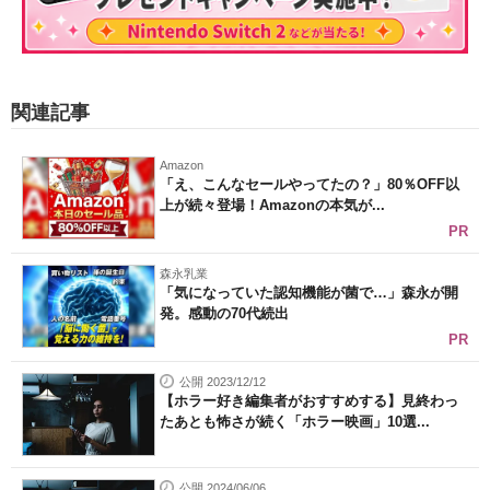
関連記事
Amazon
「え、こんなセールやってたの？」80％OFF以
上が続々登場！Amazonの本気が...
PR
森永乳業
「気になっていた認知機能が菌で…」森永が開
発。感動の70代続出
PR
公開 2023/12/12
【ホラー好き編集者がおすすめする】見終わっ
たあとも怖さが続く「ホラー映画」10選...
公開 2024/06/06