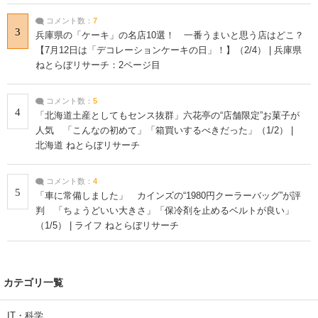
コメント数：
7
3
兵庫県の「ケーキ」の名店10選！ 一番うまいと思う店はどこ？
【7月12日は「デコレーションケーキの日」！】（2/4） | 兵庫県
ねとらぼリサーチ：2ページ目
コメント数：
5
4
「北海道土産としてもセンス抜群」六花亭の“店舗限定”お菓子が
人気 「こんなの初めて」「箱買いするべきだった」（1/2） |
北海道 ねとらぼリサーチ
コメント数：
4
5
「車に常備しました」 カインズの“1980円クーラーバッグ”が評
判 「ちょうどいい大きさ」「保冷剤を止めるベルトが良い」
（1/5） | ライフ ねとらぼリサーチ
カテゴリ一覧
IT・科学