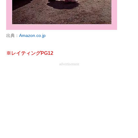
企業向けIT製品の総合サイト
IT製品の技術・比較・事例
製造業のIT導入・活用を支援
出典：
Amazon.co.jp
モノづくり技術者専門サイト
※レイティングPG12
エレクトロニクス専門サイト
advertisement
電子設計の基本と応用
エネルギーの専門メディア
建設×テクノロジーの最前線
ちょっと気になるネットの話題