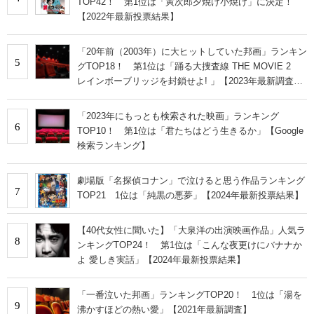
TOP42！ 第1位は「寅次郎夕焼け小焼け」に決定！
【2022年最新投票結果】
「20年前（2003年）に大ヒットしていた邦画」ランキン
5
グTOP18！ 第1位は「踊る大捜査線 THE MOVIE 2
レインボーブリッジを封鎖せよ! 」【2023年最新調査結
果】
「2023年にもっとも検索された映画」ランキング
6
TOP10！ 第1位は「君たちはどう生きるか」【Google
検索ランキング】
劇場版「名探偵コナン」で泣けると思う作品ランキング
7
TOP21 1位は「純黒の悪夢」【2024年最新投票結果】
【40代女性に聞いた】「大泉洋の出演映画作品」人気ラ
8
ンキングTOP24！ 第1位は「こんな夜更けにバナナか
よ 愛しき実話」【2024年最新投票結果】
「一番泣いた邦画」ランキングTOP20！ 1位は「湯を
9
沸かすほどの熱い愛」【2021年最新調査】