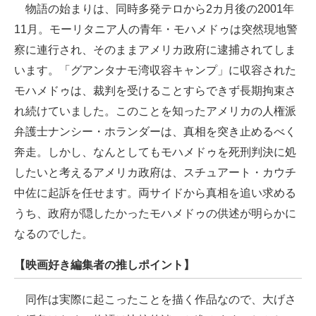
物語の始まりは、同時多発テロから2カ月後の2001年
11月。モーリタニア人の青年・モハメドゥは突然現地警
察に連行され、そのままアメリカ政府に逮捕されてしま
います。「グアンタナモ湾収容キャンプ」に収容された
モハメドゥは、裁判を受けることすらできず長期拘束さ
れ続けていました。このことを知ったアメリカの人権派
弁護士ナンシー・ホランダーは、真相を突き止めるべく
奔走。しかし、なんとしてもモハメドゥを死刑判決に処
したいと考えるアメリカ政府は、スチュアート・カウチ
中佐に起訴を任せます。両サイドから真相を追い求める
うち、政府が隠したかったモハメドゥの供述が明らかに
なるのでした。
【映画好き編集者の推しポイント】
同作は実際に起こったことを描く作品なので、大げさ