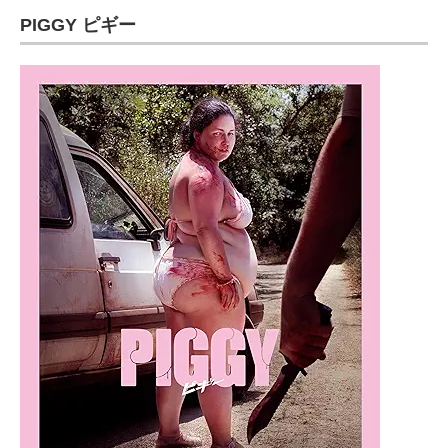
PIGGY ピギー
ITの今と未来を見通す
スマホと通信の最新トレンド
進化するPCとデバイスの未来
好きが集まる 比べて選べる
ビジネスと働き方のヒント
AI活用のいまが分かる
企業ITのトレンドを詳説
経営リーダーのコミュニティ
マーケ×ITの今がよく分かる
ITエンジニア向け専門サイト