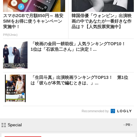
スマホ2GBで月額850円～ 格安
韓国俳優「ウォンビン」出演映
SIMをお得に使うキャンペーン
画の中であなたが一番好きな作
実施中！
品は？【人気投票実施中】
PR(IIJmio)
「映画の金田一耕助役」人気ランキングTOP10！
1位は「石坂浩二さん」に決定！...
「生田斗真」出演映画ランキングTOP13！ 第1位
は「彼らが本気で編むときは、」...
Recommended by
Special
- PR -