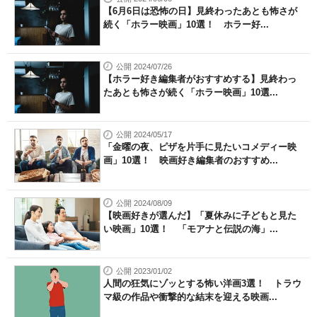
【6月6日は恐怖の日】見終わったあとも怖さが
続く「ホラー映画」10選！ ホラー好...
公開 2024/07/26
【ホラー好き編集者がおすすめする】見終わっ
たあとも怖さが続く「ホラー映画」10選...
公開 2024/05/17
「金曜の夜、ピザを片手に見たいコメディー映
画」10選！ 映画好き編集者のおすすめ...
公開 2024/08/09
【映画好きが選んだ】「夏休みに子どもと見た
い映画」10選！ 「モアナと伝説の海」...
公開 2023/01/02
人間の狂気にゾッとする怖い洋画3選！ トラウ
マ級の作品や衝撃的な結末を迎える映画...