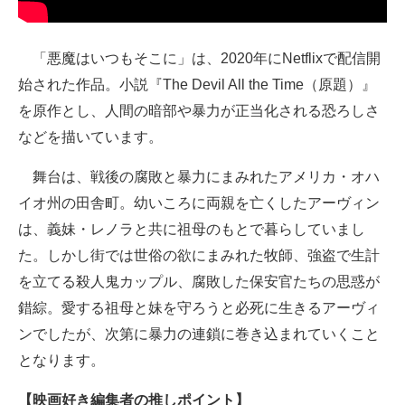
「悪魔はいつもそこに」は、2020年にNetflixで配信開
始された作品。小説『The Devil All the Time（原題）』
を原作とし、人間の暗部や暴力が正当化される恐ろしさ
などを描いています。
舞台は、戦後の腐敗と暴力にまみれたアメリカ・オハ
イオ州の田舎町。幼いころに両親を亡くしたアーヴィン
は、義妹・レノラと共に祖母のもとで暮らしていまし
た。しかし街では世俗の欲にまみれた牧師、強盗で生計
を立てる殺人鬼カップル、腐敗した保安官たちの思惑が
錯綜。愛する祖母と妹を守ろうと必死に生きるアーヴィ
ンでしたが、次第に暴力の連鎖に巻き込まれていくこと
となります。
【映画好き編集者の推しポイント】