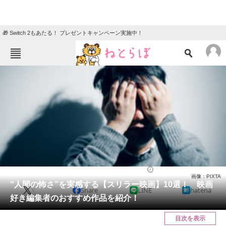
🎁 Switch 2もあたる！ プレゼントキャンペーン実施中！
ねとらぼメニュー
TOP
ニュース
エンタメ
クイズ
グルメ
地域
住まい
教育・育児
動物
リサーチ
映画
2024/02/23 21:25（公開）
画像：PIXTA
会員記事
“人間の怖さ”を実感する【スリラー映画】10選！ 映画
X
Share
LINE
hatena
好き編集者のおすすめ作品を紹介！
メディア
目次を表示
注目記事を集めた総合ページ