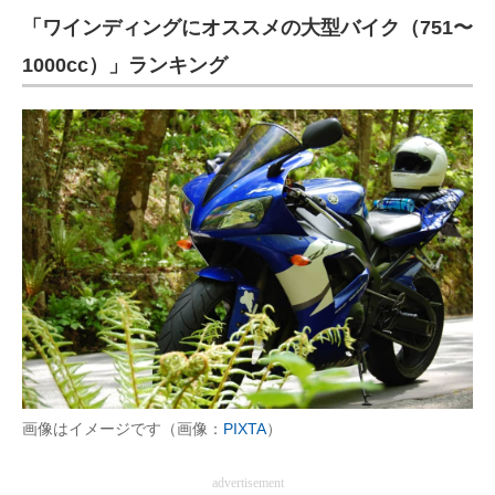
「ワインディングにオススメの大型バイク（751〜
ITの今と未来を見通す
1000cc）」ランキング
スマホと通信の最新トレンド
進化するPCとデバイスの未来
好きが集まる 比べて選べる
ビジネスと働き方のヒント
AI活用のいまが分かる
企業ITのトレンドを詳説
経営リーダーのコミュニティ
マーケ×ITの今がよく分かる
画像はイメージです（画像：
PIXTA
）
ITエンジニア向け専門サイト
advertisement