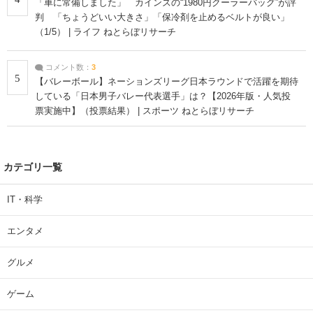
「車に常備しました」 カインズの“1980円クーラーバッグ”が評
判 「ちょうどいい大きさ」「保冷剤を止めるベルトが良い」
（1/5） | ライフ ねとらぼリサーチ
コメント数：
3
5
【バレーボール】ネーションズリーグ日本ラウンドで活躍を期待
している「日本男子バレー代表選手」は？【2026年版・人気投
票実施中】（投票結果） | スポーツ ねとらぼリサーチ
カテゴリ一覧
IT・科学
エンタメ
グルメ
ゲーム