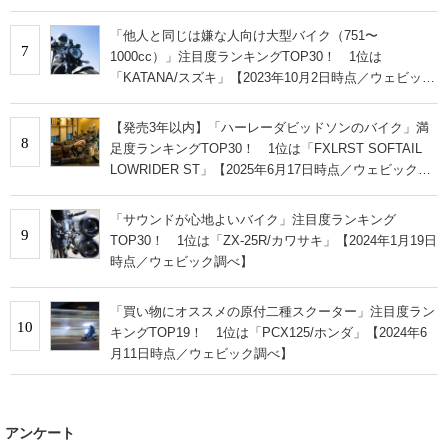
「他人と同じは嫌な人向け大型バイク（751〜
7
1000cc）」注目度ランキングTOP30！ 1位は
「KATANA/スズキ」【2023年10月2日時点／ウェビック
調べ】
【発売3年以内】「ハーレーダビッドソンのバイク」満
8
足度ランキングTOP30！ 1位は「FXLRST SOFTAIL
LOWRIDER ST」【2025年6月17日時点／ウェビック調
べ】
「サウンドが心地よいバイク」注目度ランキング
9
TOP30！ 1位は「ZX-25R/カワサキ」【2024年1月19日
時点／ウェビック調べ】
「買い物にオススメの原付二種スクーター」注目度ラン
10
キングTOP19！ 1位は「PCX125/ホンダ」【2024年6
月11日時点／ウェビック調べ】
アンケート