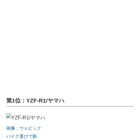
企業向けIT製品の総合サイト
IT製品の技術・比較・事例
製造業のIT導入・活用を支援
モノづくり技術者専門サイト
エレクトロニクス専門サイト
電子設計の基本と応用
エネルギーの専門メディア
第1位：YZF-R1/ヤマハ
建設×テクノロジーの最前線
ちょっと気になるネットの話題
画像：ウェビック
バイク選びで新