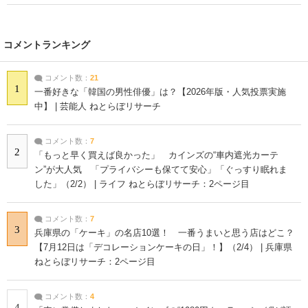
コメントランキング
コメント数：
21
1
一番好きな「韓国の男性俳優」は？【2026年版・人気投票実施
中】 | 芸能人 ねとらぼリサーチ
コメント数：
7
2
「もっと早く買えば良かった」 カインズの“車内遮光カーテ
ン”が大人気 「プライバシーも保てて安心」「ぐっすり眠れま
した」（2/2） | ライフ ねとらぼリサーチ：2ページ目
コメント数：
7
3
兵庫県の「ケーキ」の名店10選！ 一番うまいと思う店はどこ？
【7月12日は「デコレーションケーキの日」！】（2/4） | 兵庫県
ねとらぼリサーチ：2ページ目
コメント数：
4
4