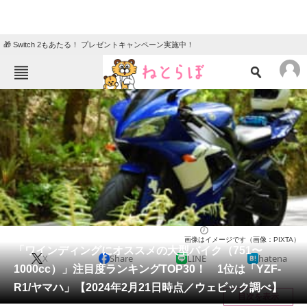
🎁 Switch 2もあたる！ プレゼントキャンペーン実施中！
ねとらぼメニュー
TOP
ニュース
エンタメ
クイズ
グルメ
地域
住まい
教育・育児
動物
リサーチ
バイク
2024/03/04 13:50（公開）
画像はイメージです（画像：PIXTA）
会員記事
「ワインディングにオススメの大型バイク（751〜
X
Share
LINE
hatena
1000cc）」注目度ランキングTOP30！ 1位は「YZF-
メディア
R1/ヤマハ」【2024年2月21日時点／ウェビック調べ】
目次を表示
注目記事を集めた総合ページ