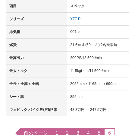
項目
スペック
シリーズ
YZF-R
排気量
997cc
燃費
21.6km/L(60km/h) 2名乗車時
最高出力
200PS/13,500r/min
最大トルク
11.5kgf・m/11,500r/min
全長 x 全高 x 全幅
2055mm x 1165mm x 690mm
シート高
855mm
ウェビック バイク選び価格帯
48.8万円 ～ 247.5万円
前のページ
1
2
3
4
5
6