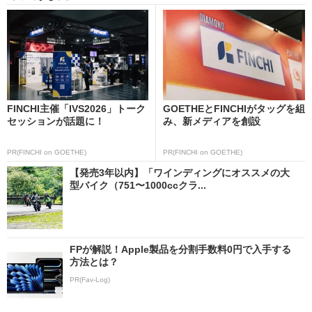
FINCHI主催「IVS2026」トーク
GOETHEとFINCHIがタッグを組
セッションが話題に！
み、新メディアを創設
PR(FINCHI on GOETHE)
PR(FINCHI on GOETHE)
【発売3年以内】「ワインディングにオススメの大
型バイク（751〜1000ccクラ...
FPが解説！Apple製品を分割手数料0円で入手する
方法とは？
PR(Fav-Log)