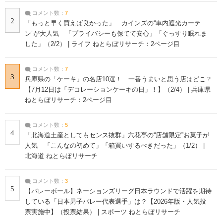
コメント数：
7
2
「もっと早く買えば良かった」 カインズの“車内遮光カーテ
ン”が大人気 「プライバシーも保てて安心」「ぐっすり眠れま
した」（2/2） | ライフ ねとらぼリサーチ：2ページ目
コメント数：
7
3
兵庫県の「ケーキ」の名店10選！ 一番うまいと思う店はどこ？
【7月12日は「デコレーションケーキの日」！】（2/4） | 兵庫県
ねとらぼリサーチ：2ページ目
コメント数：
5
4
「北海道土産としてもセンス抜群」六花亭の“店舗限定”お菓子が
人気 「こんなの初めて」「箱買いするべきだった」（1/2） |
北海道 ねとらぼリサーチ
コメント数：
3
5
【バレーボール】ネーションズリーグ日本ラウンドで活躍を期待
している「日本男子バレー代表選手」は？【2026年版・人気投
票実施中】（投票結果） | スポーツ ねとらぼリサーチ