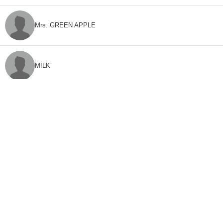
Mrs. GREEN APPLE
M!LK
CLASS SEVEN
モナキ
FEEDBACK
「ねとらぼ」ってなに？