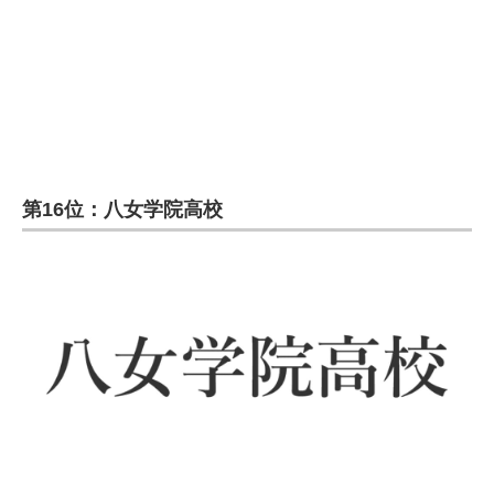
企業向けIT製品の総合サイト
IT製品の技術・比較・事例
製造業のIT導入・活用を支援
モノづくり技術者専門サイト
第16位：八女学院高校
エレクトロニクス専門サイト
電子設計の基本と応用
エネルギーの専門メディア
建設×テクノロジーの最前線
ちょっと気になるネットの話題