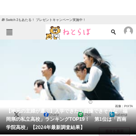
🎁 Switch 2もあたる！ プレゼントキャンペーン実施中！
ねとらぼメニュー
TOP
ニュース
エンタメ
クイズ
グルメ
地域
住まい
教育・育児
動物
リサーチ
福岡県
2024/03/04 11:00（公開）
画像：PIXTA
会員記事
【地元の主婦が選ぶ】入学できたら自慢できそうな「福
X
Share
LINE
hatena
岡県の私立高校」ランキングTOP19！ 第1位は「西南
メディア
学院高校」【2024年最新調査結果】
目次を表示
注目記事を集めた総合ページ