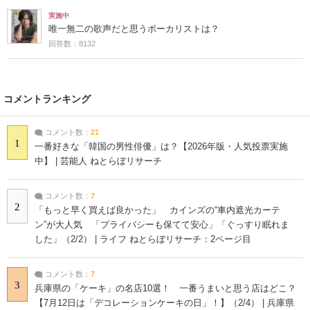
実施中
唯一無二の歌声だと思うボーカリストは？
回答数：8132
コメントランキング
コメント数：
21
1
一番好きな「韓国の男性俳優」は？【2026年版・人気投票実施
中】 | 芸能人 ねとらぼリサーチ
コメント数：
7
2
「もっと早く買えば良かった」 カインズの“車内遮光カーテ
ン”が大人気 「プライバシーも保てて安心」「ぐっすり眠れま
した」（2/2） | ライフ ねとらぼリサーチ：2ページ目
コメント数：
7
3
兵庫県の「ケーキ」の名店10選！ 一番うまいと思う店はどこ？
【7月12日は「デコレーションケーキの日」！】（2/4） | 兵庫県