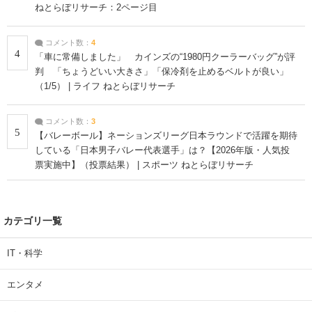
ねとらぼリサーチ：2ページ目
コメント数：
4
4
「車に常備しました」 カインズの“1980円クーラーバッグ”が評
判 「ちょうどいい大きさ」「保冷剤を止めるベルトが良い」
（1/5） | ライフ ねとらぼリサーチ
コメント数：
3
5
【バレーボール】ネーションズリーグ日本ラウンドで活躍を期待
している「日本男子バレー代表選手」は？【2026年版・人気投
票実施中】（投票結果） | スポーツ ねとらぼリサーチ
カテゴリ一覧
IT・科学
エンタメ