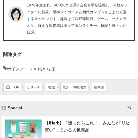
1978年生まれ。40代で外資系IT企業を早期退職し、何故かラ
イターに転身。阪神タイガースと初代ガンダムをこよなく愛
するオッサンです。趣味はプロ野球観戦、ゲーム、一人カラ
オケ。好きな競走馬はタップダンスシチー。日記と脳トレが
日課。
関連タグ
ボイスノート × ねとらぼ
TOP
リサーチ
地域
九州・沖縄地方
福岡県
>
>
>
>
Special
- PR -
【iHerb】「迷ったらこれ！」みんなが"リピ
買い"している人気商品