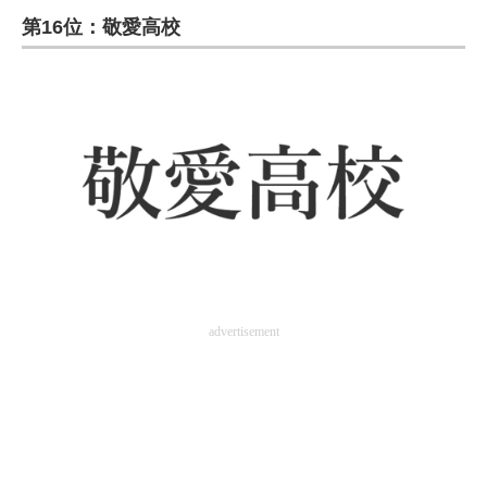
第16位：敬愛高校
ITの今と未来を見通す
スマホと通信の最新トレンド
進化するPCとデバイスの未来
好きが集まる 比べて選べる
ビジネスと働き方のヒント
AI活用のいまが分かる
企業ITのトレンドを詳説
advertisement
経営リーダーのコミュニティ
マーケ×ITの今がよく分かる
ITエンジニア向け専門サイト