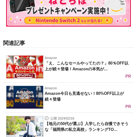
関連記事
Amazon
「え、こんなセールやってたの？」80％OFF以
上が続々登場！Amazonの本気が...
PR
Amazon
Amazon今日も見逃せない！80%OFF以上が
続々登場
PR
公開 2024/02/16
【地元の50代が選ぶ】入学したら自慢できそう
な「福岡県の私立高校」ランキングTO...