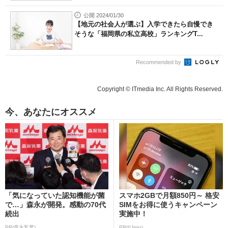
公開 2024/01/30
【地元の社会人が選ぶ】入学できたら自慢でき
そうな「福岡県の私立高校」ランキングT...
Recommended by
Copyright © ITmedia Inc. All Rights Reserved.
今、あなたにオススメ
「気になっていた認知機能が菌
スマホ2GBで月額850円～ 格安
で…」森永が開発。感動の70代
SIMをお得に使うキャンペーン
続出
実施中！
PR(森永乳業)
PR(IIJmio)