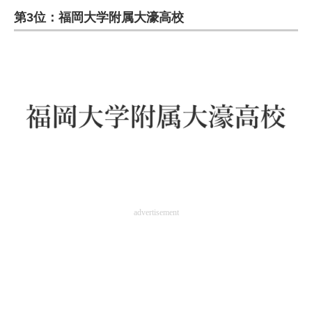
第3位：福岡大学附属大濠高校
ITの今と未来を見通す
スマホと通信の最新トレンド
進化するPCとデバイスの未来
好きが集まる 比べて選べる
ビジネスと働き方のヒント
AI活用のいまが分かる
企業ITのトレンドを詳説
advertisement
経営リーダーのコミュニティ
マーケ×ITの今がよく分かる
ITエンジニア向け専門サイト