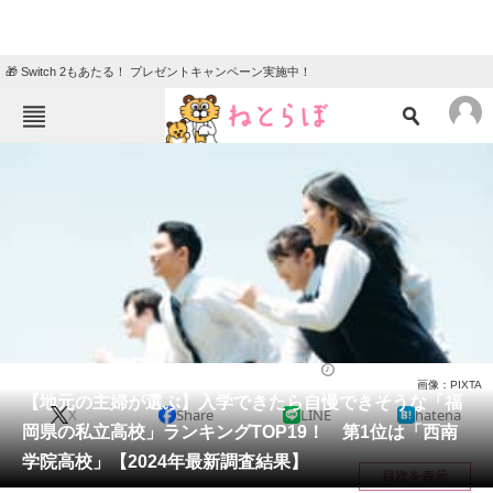
🎁 Switch 2もあたる！ プレゼントキャンペーン実施中！
ねとらぼメニュー
TOP
ニュース
エンタメ
クイズ
グルメ
地域
住まい
教育・育児
動物
リサーチ
福岡県
2024/03/04 11:00（公開）
画像：PIXTA
会員記事
【地元の主婦が選ぶ】入学できたら自慢できそうな「福
X
Share
LINE
hatena
岡県の私立高校」ランキングTOP19！ 第1位は「西南
メディア
学院高校」【2024年最新調査結果】
目次を表示
注目記事を集めた総合ページ