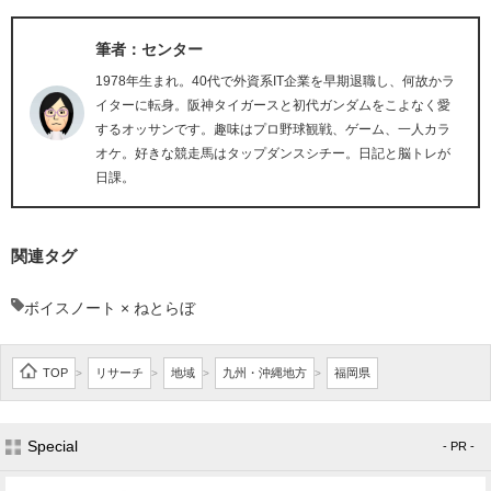
筆者：センター
1978年生まれ。40代で外資系IT企業を早期退職し、何故かラ
イターに転身。阪神タイガースと初代ガンダムをこよなく愛
するオッサンです。趣味はプロ野球観戦、ゲーム、一人カラ
オケ。好きな競走馬はタップダンスシチー。日記と脳トレが
日課。
関連タグ
ボイスノート × ねとらぼ
TOP
リサーチ
地域
九州・沖縄地方
福岡県
>
>
>
>
Special
- PR -