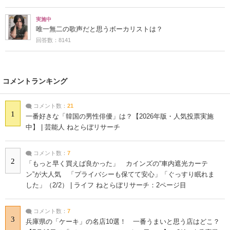
実施中
唯一無二の歌声だと思うボーカリストは？
回答数：8141
コメントランキング
コメント数：
21
1
一番好きな「韓国の男性俳優」は？【2026年版・人気投票実施
中】 | 芸能人 ねとらぼリサーチ
コメント数：
7
2
「もっと早く買えば良かった」 カインズの“車内遮光カーテ
ン”が大人気 「プライバシーも保てて安心」「ぐっすり眠れま
した」（2/2） | ライフ ねとらぼリサーチ：2ページ目
コメント数：
7
3
兵庫県の「ケーキ」の名店10選！ 一番うまいと思う店はどこ？