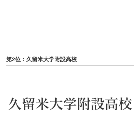
企業向けIT製品の総合サイト
IT製品の技術・比較・事例
製造業のIT導入・活用を支援
モノづくり技術者専門サイト
第2位：久留米大学附設高校
エレクトロニクス専門サイト
電子設計の基本と応用
エネルギーの専門メディア
建設×テクノロジーの最前線
ちょっと気になるネットの話題