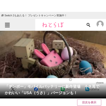
🎁 Switch 2もあたる！ プレゼントキャンペーン実施中！
ねとらぼメニュー
TOP
ニュース
エンタメ
クイズ
グルメ
地域
住まい
教育・育児
動物
リサーチ
IT・科学
2024/02/27 09:00（公開）
cheero
会員記事
「ダンボー」モバイルバッテリーに新作登場 うさ耳で
X
Share
LINE
hatena
かわいい「USA（うさ）」バージョンも！
メディア
目次を表示
注目記事を集めた総合ページ