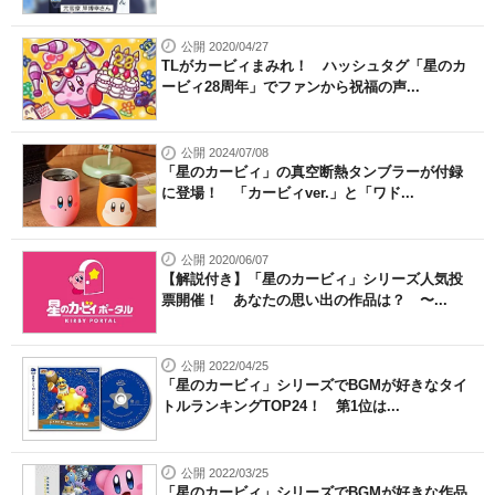
公開 2020/04/27
TLがカービィまみれ！ ハッシュタグ「星のカ
ービィ28周年」でファンから祝福の声...
公開 2024/07/08
「星のカービィ」の真空断熱タンブラーが付録
に登場！ 「カービィver.」と「ワド...
公開 2020/06/07
【解説付き】「星のカービィ」シリーズ人気投
票開催！ あなたの思い出の作品は？ 〜...
公開 2022/04/25
「星のカービィ」シリーズでBGMが好きなタイ
トルランキングTOP24！ 第1位は...
公開 2022/03/25
「星のカービィ」シリーズでBGMが好きな作品