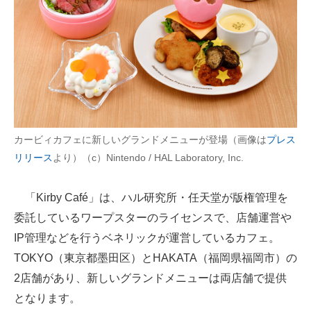
企業向けIT製品の総合サイト
IT製品の技術・比較・事例
製造業のIT導入・活用を支援
モノづくり技術者専門サイト
エレクトロニクス専門サイト
カービィカフェに新しいグランドメニューが登場（画像は
プレス
リリース
より）（c）Nintendo / HAL Laboratory, Inc.
電子設計の基本と応用
エネルギーの専門メディア
「Kirby Café」は、ハル研究所・任天堂が版権管理を
委託しているワープスターのライセンスで、店舗運営や
建設×テクノロジーの最前線
IP管理などを行うベネリックが運営しているカフェ。
ちょっと気になるネットの話題
TOKYO（東京都墨田区）とHAKATA（福岡県福岡市）の
2店舗があり、新しいグランドメニューは両店舗で提供
となります。