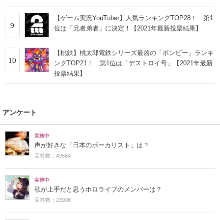
【ゲーム実況YouTuber】人気ランキングTOP28！ 第1
9
位は「兄者弟者」に決定！【2021年最新投票結果】
【桃鉄】桃太郎電鉄シリーズ最凶の「ボンビー」ランキ
10
ングTOP21！ 第1位は「デストロイ号」【2021年最新
投票結果】
アンケート
実施中
声が好きな「日本のボーカリスト」は？
回答数：49584
実施中
歌が上手だと思うホロライブのメンバーは？
回答数：23908