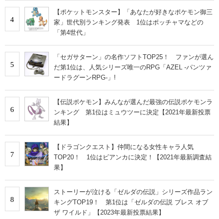
【ポケットモンスター】「あなたが好きなポケモン御三
4
家」世代別ランキング発表 1位はポッチャマなどの
「第4世代」
「セガサターン」の名作ソフトTOP25！ ファンが選ん
5
だ第1位は、人気シリーズ唯一のRPG「AZEL ‐パンツァ
ードラグーンRPG‐」!
【伝説ポケモン】みんなが選んだ最強の伝説ポケモンラ
6
ンキング 第1位はミュウツーに決定【2021年最新投票
結果】
【ドラゴンクエスト】仲間になる女性キャラ人気
7
TOP20！ 1位はビアンカに決定！【2021年最新調査結
果】
ストーリーが泣ける「ゼルダの伝説」シリーズ作品ラン
8
キングTOP19！ 第1位は「ゼルダの伝説 ブレス オブ
ザ ワイルド」【2023年最新投票結果】