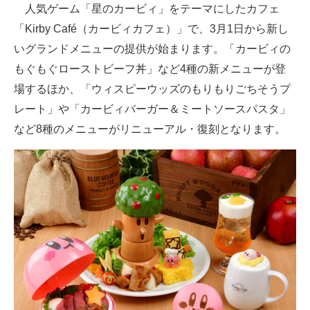
人気ゲーム「星のカービィ」をテーマにしたカフェ
「Kirby Café（カービィカフェ）」で、3月1日から新し
ITの今と未来を見通す
いグランドメニューの提供が始まります。「カービィの
スマホと通信の最新トレンド
もぐもぐローストビーフ丼」など4種の新メニューが登
場するほか、「ウィスピーウッズのもりもりごちそうプ
進化するPCとデバイスの未来
レート」や「カービィバーガー＆ミートソースパスタ」
好きが集まる 比べて選べる
など8種のメニューがリニューアル・復刻となります。
ビジネスと働き方のヒント
AI活用のいまが分かる
企業ITのトレンドを詳説
経営リーダーのコミュニティ
マーケ×ITの今がよく分かる
ITエンジニア向け専門サイト