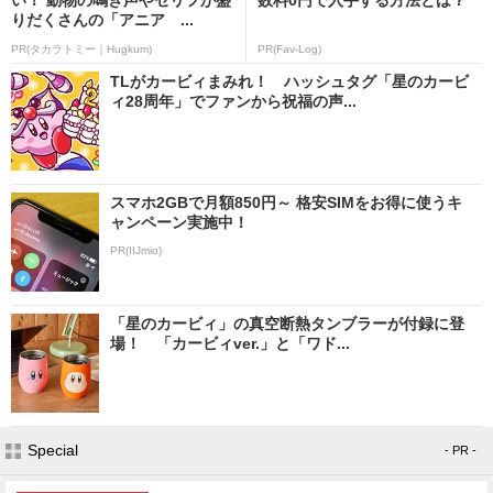
りだくさんの「アニア ...
PR(タカラトミー｜Hugkum)
PR(Fav-Log)
TLがカービィまみれ！ ハッシュタグ「星のカービ
ィ28周年」でファンから祝福の声...
スマホ2GBで月額850円～ 格安SIMをお得に使うキ
ャンペーン実施中！
PR(IIJmio)
「星のカービィ」の真空断熱タンブラーが付録に登
場！ 「カービィver.」と「ワド...
Special
- PR -