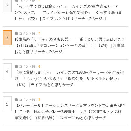
コメント数：
7
2
「もっと早く買えば良かった」 カインズの“車内遮光カーテ
ン”が大人気 「プライバシーも保てて安心」「ぐっすり眠れま
した」（2/2） | ライフ ねとらぼリサーチ：2ページ目
コメント数：
7
3
兵庫県の「ケーキ」の名店10選！ 一番うまいと思う店はどこ？
【7月12日は「デコレーションケーキの日」！】（2/4） | 兵庫県
ねとらぼリサーチ：2ページ目
コメント数：
4
4
「車に常備しました」 カインズの“1980円クーラーバッグ”が評
判 「ちょうどいい大きさ」「保冷剤を止めるベルトが良い」
（1/5） | ライフ ねとらぼリサーチ
コメント数：
3
5
【バレーボール】ネーションズリーグ日本ラウンドで活躍を期待
している「日本男子バレー代表選手」は？【2026年版・人気投
票実施中】（投票結果） | スポーツ ねとらぼリサーチ