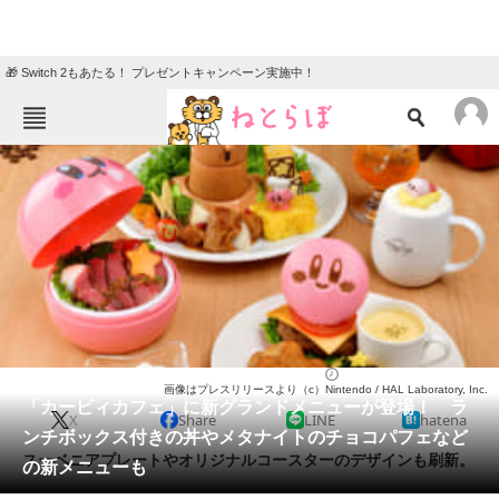
🎁 Switch 2もあたる！ プレゼントキャンペーン実施中！
ねとらぼメニュー
TOP
ニュース
エンタメ
クイズ
グルメ
地域
住まい
教育・育児
動物
リサーチ
ゲーム
2024/02/26 19:03（公開）
画像はプレスリリースより（c）Nintendo / HAL Laboratory, Inc.
会員記事
「カービィカフェ」に新グランドメニューが登場！ ラ
X
Share
LINE
hatena
ンチボックス付きの丼やメタナイトのチョコパフェなど
メディア
スーベニアプレートやオリジナルコースターのデザインも刷新。
の新メニューも
注目記事を集めた総合ページ