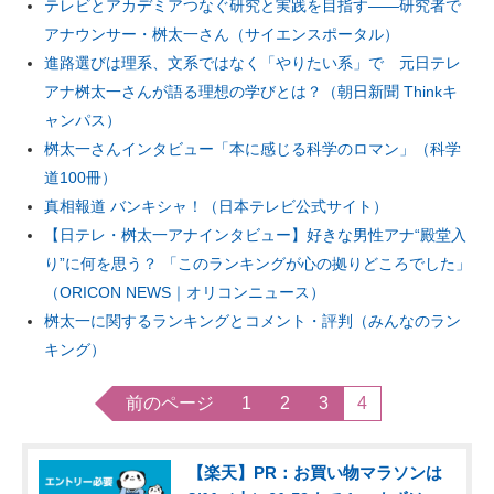
テレビとアカデミアつなぐ研究と実践を目指す――研究者で
アナウンサー・桝太一さん（サイエンスポータル）
進路選びは理系、文系ではなく「やりたい系」で 元日テレ
アナ桝太一さんが語る理想の学びとは？（朝日新聞 Thinkキ
ャンパス）
桝太一さんインタビュー「本に感じる科学のロマン」（科学
道100冊）
真相報道 バンキシャ！（日本テレビ公式サイト）
【日テレ・桝太一アナインタビュー】好きな男性アナ“殿堂入
り”に何を思う？ 「このランキングが心の拠りどころでした」
（ORICON NEWS｜オリコンニュース）
桝太一に関するランキングとコメント・評判（みんなのラン
キング）
前のページ
1
2
3
4
【楽天】PR：お買い物マラソンは