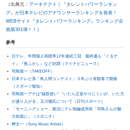
（出典元：
アーキテクト｜『タレントパワーランキン
グ』が日本テレビのアナウンサーランキングを発表！
WEBサイト『タレントパワーランキング』ランキング企
画第301弾！！
）
参考
日テレ、年間個人視聴率12年連続三冠 最終週も『ぐるナ
イ』『夜ふかし』など好調（マイナビニュース）
羽鳥慎一（TAKEOFF）
日本テレビ系「鳥人間コンテスト」３年ぶり有観客で開催
（スポーツ報知）
羽鳥慎一アナは“猛獣使い”「いたら正直やりにくいが、いた方
が盛り上がる」玉川徹氏について（日刊スポーツ）
「モーニングショー」復活にテレ朝編成局長「羽鳥さんの魅
力前面に」（スポニチ）
桝太一（Sony Music Artists）