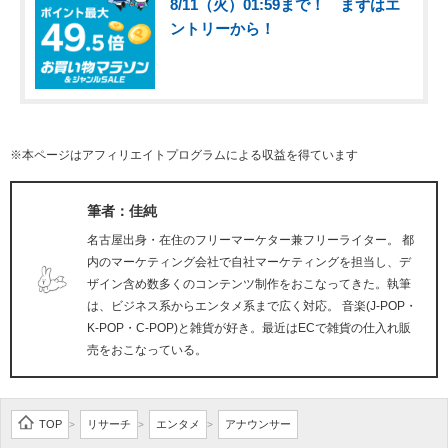
8/11（火）01:59まで！ まずはエ
ントリーから！
※本ページはアフィリエイトプログラムによる収益を得ています
筆者：佳純
名古屋出身・在住のフリーマーケター兼フリーライター。 都
内のマーケティング会社で自社マーケティングを担当し、デ
ザイン含め数多くのコンテンツ制作をおこなってきた。執筆
は、ビジネス系からエンタメ系まで広く対応。 音楽(J-POP・
K-POP・C-POP)と雑貨が好き。最近はECで雑貨の仕入れ販
売をおこなっている。
TOP
リサーチ
エンタメ
アナウンサー
>
>
>