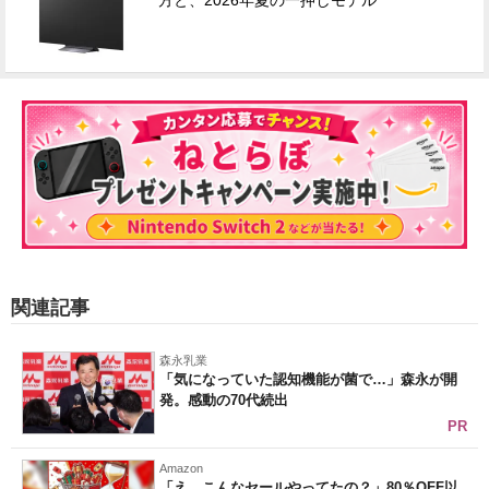
方と、2026年夏の一押しモデル
関連記事
森永乳業
「気になっていた認知機能が菌で…」森永が開
発。感動の70代続出
PR
Amazon
「え、こんなセールやってたの？」80％OFF以