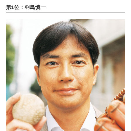
第1位：羽鳥慎一
ITの今と未来を見通す
スマホと通信の最新トレンド
進化するPCとデバイスの未来
好きが集まる 比べて選べる
ビジネスと働き方のヒント
AI活用のいまが分かる
企業ITのトレンドを詳説
経営リーダーのコミュニティ
マーケ×ITの今がよく分かる
ITエンジニア向け専門サイト