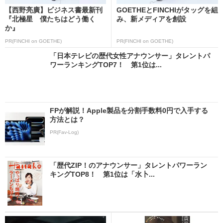
【西野亮廣】ビジネス書最新刊
GOETHEとFINCHIがタッグを組
『北極星 僕たちはどう働く
み、新メディアを創設
か』
PR(FINCHI on GOETHE)
PR(FINCHI on GOETHE)
「日本テレビの歴代女性アナウンサー」タレントパ
ワーランキングTOP7！ 第1位は...
FPが解説！Apple製品を分割手数料0円で入手する
方法とは？
PR(Fav-Log)
「歴代ZIP！のアナウンサー」タレントパワーラン
キングTOP8！ 第1位は「水卜...