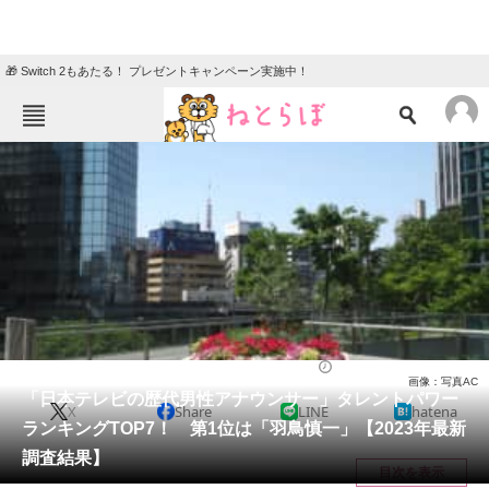
🎁 Switch 2もあたる！ プレゼントキャンペーン実施中！
ねとらぼメニュー
TOP
ニュース
エンタメ
クイズ
グルメ
地域
住まい
教育・育児
動物
リサーチ
アナウンサー
2024/03/04 12:10（公開）
画像：写真AC
会員記事
「日本テレビの歴代男性アナウンサー」タレントパワー
X
Share
LINE
hatena
ランキングTOP7！ 第1位は「羽鳥慎一」【2023年最新
メディア
調査結果】
目次を表示
注目記事を集めた総合ページ