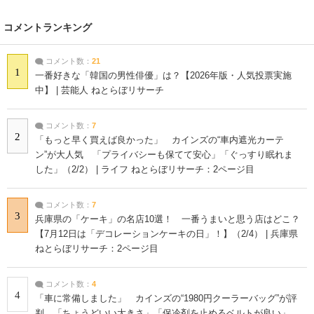
コメントランキング
コメント数：
21
1
一番好きな「韓国の男性俳優」は？【2026年版・人気投票実施
中】 | 芸能人 ねとらぼリサーチ
コメント数：
7
2
「もっと早く買えば良かった」 カインズの“車内遮光カーテ
ン”が大人気 「プライバシーも保てて安心」「ぐっすり眠れま
した」（2/2） | ライフ ねとらぼリサーチ：2ページ目
コメント数：
7
3
兵庫県の「ケーキ」の名店10選！ 一番うまいと思う店はどこ？
【7月12日は「デコレーションケーキの日」！】（2/4） | 兵庫県
ねとらぼリサーチ：2ページ目
コメント数：
4
4
「車に常備しました」 カインズの“1980円クーラーバッグ”が評
判 「ちょうどいい大きさ」「保冷剤を止めるベルトが良い」