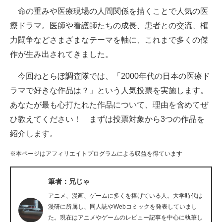
命の重みや医療現場の人間関係を描くことで人気の医
ITの今と未来を見通す
療ドラマ。医師や看護師たちの成長、患者との交流、権
力闘争などさまざまなテーマを軸に、これまで多くの傑
スマホと通信の最新トレンド
作が生み出されてきました。
進化するPCとデバイスの未来
今回ねとらぼ調査隊では、「2000年代の日本の医療ド
好きが集まる 比べて選べる
ラマで好きな作品は？」という人気投票を実施します。
あなたが最も心打たれた作品について、理由を含めてぜ
ビジネスと働き方のヒント
ひ教えてください！ まずは投票対象から3つの作品を
AI活用のいまが分かる
紹介します。
企業ITのトレンドを詳説
※本ページはアフィリエイトプログラムによる収益を得ています
経営リーダーのコミュニティ
筆者：兄じゃ
マーケ×ITの今がよく分かる
アニメ、漫画、ゲームに多くを捧げている人。大学時代は
漫研に所属し、同人誌やWebコミックを発表していまし
ITエンジニア向け専門サイト
た。現在はアニメやゲームのレビュー記事を中心に執筆し