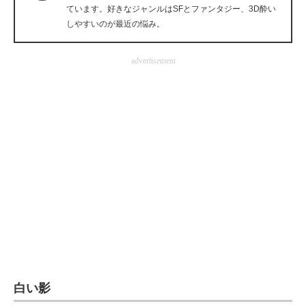
ています。好きなジャンルはSFとファンタジー、3D酔い
企業向けIT製品の総合サイト
しやすいのが最近の悩み。
IT製品の技術・比較・事例
advertisement
製造業のIT導入・活用を支援
モノづくり技術者専門サイト
エレクトロニクス専門サイト
電子設計の基本と応用
エネルギーの専門メディア
建設×テクノロジーの最前線
ちょっと気になるネットの話題
白い影