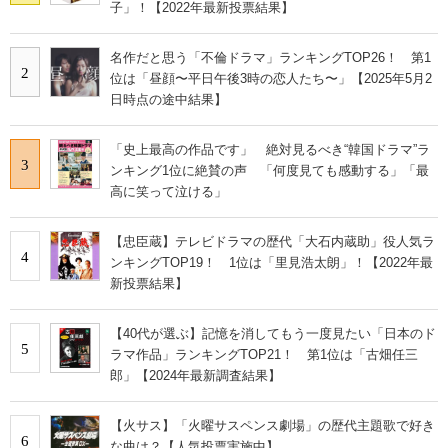
子」！【2022年最新投票結果】
名作だと思う「不倫ドラマ」ランキングTOP26！ 第1
2
位は「昼顔〜平日午後3時の恋人たち〜」【2025年5月2
日時点の途中結果】
「史上最高の作品です」 絶対見るべき“韓国ドラマ”ラ
3
ンキング1位に絶賛の声 「何度見ても感動する」「最
高に笑って泣ける」
【忠臣蔵】テレビドラマの歴代「大石内蔵助」役人気ラ
4
ンキングTOP19！ 1位は「里見浩太朗」！【2022年最
新投票結果】
【40代が選ぶ】記憶を消してもう一度見たい「日本のド
5
ラマ作品」ランキングTOP21！ 第1位は「古畑任三
郎」【2024年最新調査結果】
【火サス】「火曜サスペンス劇場」の歴代主題歌で好き
6
な曲は？【人気投票実施中】