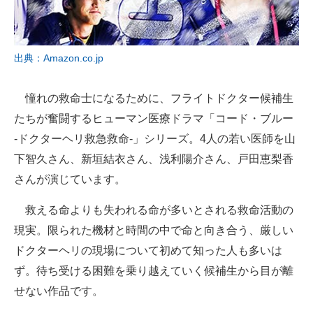
出典：Amazon.co.jp
憧れの救命士になるために、フライトドクター候補生
たちが奮闘するヒューマン医療ドラマ「コード・ブルー
-ドクターヘリ救急救命-」シリーズ。4人の若い医師を山
下智久さん、新垣結衣さん、浅利陽介さん、戸田恵梨香
さんが演じています。
救える命よりも失われる命が多いとされる救命活動の
現実。限られた機材と時間の中で命と向き合う、厳しい
ドクターヘリの現場について初めて知った人も多いは
ず。待ち受ける困難を乗り越えていく候補生から目が離
せない作品です。