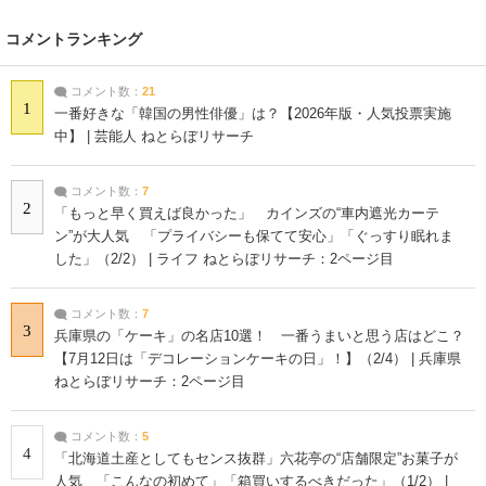
コメントランキング
コメント数：
21
1
一番好きな「韓国の男性俳優」は？【2026年版・人気投票実施
中】 | 芸能人 ねとらぼリサーチ
コメント数：
7
2
「もっと早く買えば良かった」 カインズの“車内遮光カーテ
ン”が大人気 「プライバシーも保てて安心」「ぐっすり眠れま
した」（2/2） | ライフ ねとらぼリサーチ：2ページ目
コメント数：
7
3
兵庫県の「ケーキ」の名店10選！ 一番うまいと思う店はどこ？
【7月12日は「デコレーションケーキの日」！】（2/4） | 兵庫県
ねとらぼリサーチ：2ページ目
コメント数：
5
4
「北海道土産としてもセンス抜群」六花亭の“店舗限定”お菓子が
人気 「こんなの初めて」「箱買いするべきだった」（1/2） |