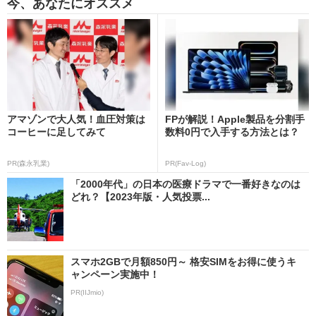
今、あなたにオススメ
アマゾンで大人気！血圧対策は
FPが解説！Apple製品を分割手
コーヒーに足してみて
数料0円で入手する方法とは？
PR(森永乳業)
PR(Fav-Log)
「2000年代」の日本の医療ドラマで一番好きなのは
どれ？【2023年版・人気投票...
スマホ2GBで月額850円～ 格安SIMをお得に使うキ
ャンペーン実施中！
PR(IIJmio)