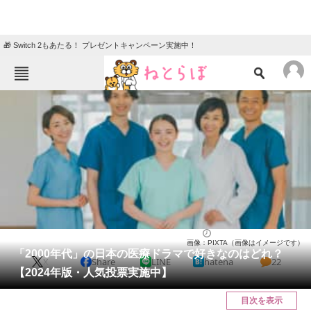
🎁 Switch 2もあたる！ プレゼントキャンペーン実施中！
ねとらぼメニュー
TOP
ニュース
エンタメ
クイズ
グルメ
地域
住まい
教育・育児
動物
リサーチ
ドラマ
2024/03/12 12:20（公開）
画像：PIXTA（画像はイメージです）
会員記事
「2000年代」の日本の医療ドラマで好きなのはどれ？
X
Share
LINE
hatena
22
【2024年版・人気投票実施中】
メディア
目次を表示
注目記事を集めた総合ページ