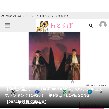
🎁 Switch 2もあたる！ プレゼントキャンペーン実施中！
ねとらぼメニュー
TOP
ニュース
エンタメ
クイズ
グルメ
地域
住まい
教育・育児
動物
リサーチ
音楽
2024/03/17 11:30（公開）
出典：Amazon.co.jp
会員記事
【50代が選ぶ】「CHAGE and ASKA」のシングル曲人
X
Share
LINE
hatena
気ランキングTOP30！ 第1位は「LOVE SONG」
メディア
【2024年最新投票結果】
目次を表示
注目記事を集めた総合ページ