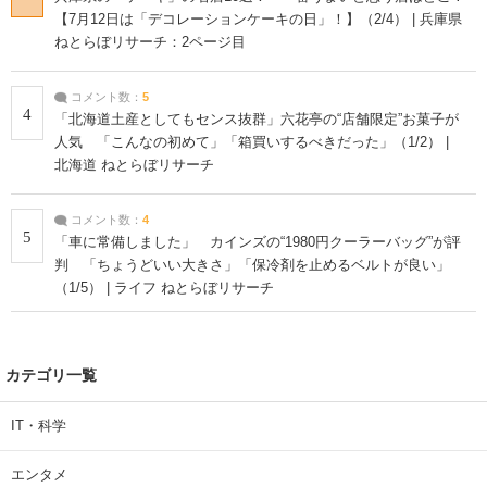
【7月12日は「デコレーションケーキの日」！】（2/4） | 兵庫県
ねとらぼリサーチ：2ページ目
コメント数：
5
4
「北海道土産としてもセンス抜群」六花亭の“店舗限定”お菓子が
人気 「こんなの初めて」「箱買いするべきだった」（1/2） |
北海道 ねとらぼリサーチ
コメント数：
4
5
「車に常備しました」 カインズの“1980円クーラーバッグ”が評
判 「ちょうどいい大きさ」「保冷剤を止めるベルトが良い」
（1/5） | ライフ ねとらぼリサーチ
カテゴリ一覧
IT・科学
エンタメ