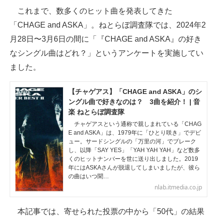
これまで、数多くのヒット曲を発表してきた
ITの今と未来を見通す
「CHAGE and ASKA」。ねとらぼ調査隊では、2024年2
月28日〜3月6日の間に「『CHAGE and ASKA』の好き
スマホと通信の最新トレンド
なシングル曲はどれ？」というアンケートを実施してい
進化するPCとデバイスの未来
ました。
好きが集まる 比べて選べる
【チャゲアス】「CHAGE and ASKA」のシ
ングル曲で好きなのは？ 3曲を紹介！ | 音
ビジネスと働き方のヒント
楽 ねとらぼ調査隊
チャゲアスという通称で親しまれている「CHAG
AI活用のいまが分かる
E and ASKA」は、1979年に「ひとり咲き」でデビ
ュー。サードシングルの「万里の河」でブレーク
企業ITのトレンドを詳説
し、以降「SAY YES」「YAH YAH YAH」など数多
くのヒットナンバーを世に送り出しました。2019
経営リーダーのコミュニティ
年にはASKAさんが脱退してしまいましたが、彼ら
の曲はいつ聞…
nlab.itmedia.co.jp
マーケ×ITの今がよく分かる
ITエンジニア向け専門サイト
本記事では、寄せられた投票の中から「50代」の結果