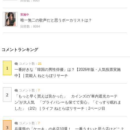
回答数：8507
実施中
唯一無二の歌声だと思うボーカリストは？
回答数：8094
コメントランキング
コメント数：
21
1
一番好きな「韓国の男性俳優」は？【2026年版・人気投票実施
中】 | 芸能人 ねとらぼリサーチ
コメント数：
7
2
「もっと早く買えば良かった」 カインズの“車内遮光カーテ
ン”が大人気 「プライバシーも保てて安心」「ぐっすり眠れま
した」（2/2） | ライフ ねとらぼリサーチ：2ページ目
コメント数：
7
3
兵庫県の「ケーキ」の名店10選！ 一番うまいと思う店はどこ？