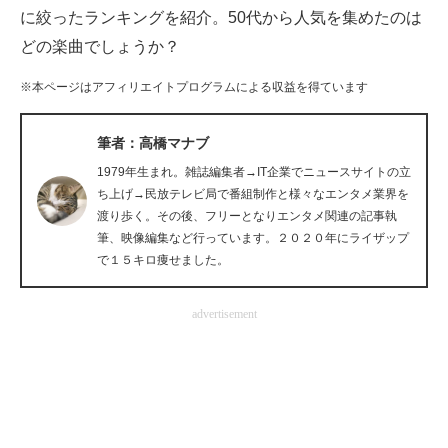
に絞ったランキングを紹介。50代から人気を集めたのは
企業向けIT製品の総合サイト
どの楽曲でしょうか？
IT製品の技術・比較・事例
※本ページはアフィリエイトプログラムによる収益を得ています
製造業のIT導入・活用を支援
筆者：高橋マナブ
モノづくり技術者専門サイト
1979年生まれ。雑誌編集者→IT企業でニュースサイトの立
ち上げ→民放テレビ局で番組制作と様々なエンタメ業界を
エレクトロニクス専門サイト
渡り歩く。その後、フリーとなりエンタメ関連の記事執
筆、映像編集など行っています。２０２０年にライザップ
電子設計の基本と応用
で１５キロ痩せました。
エネルギーの専門メディア
advertisement
建設×テクノロジーの最前線
ちょっと気になるネットの話題