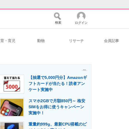
検索
ログイン
教育・育児
動物
リサーチ
会員記事
バイスの未来
好きが集まる 比べて選べる
- PR -
【抽選で5,000円分】Amazonギ
コミュニティ
マーケ×ITの今がよく分かる
フトカードが当たる！読者アン
ケート実施中
スマホ2GBで月額850円～ 格安
・活用を支援
SIMをお得に使うキャンペーン
実施中！
重量約999g、最新CPU搭載のビ