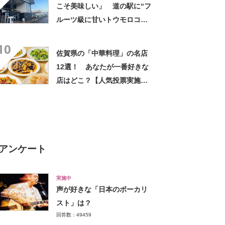
こそ美味しい」 道の駅に“フ
ルーツ級に甘いトウモロコ
シ”がずらり 「生でかじれ
10
る」「糖度18度超え」「朝市
佐賀県の「中華料理」の名店
に大行列」
12選！ あなたが一番好きな
店はどこ？【人気投票実施
中】
アンケート
実施中
声が好きな「日本のボーカリ
スト」は？
回答数：49459