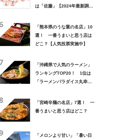
は「佐藤」【2024年最新調査
結果】
6
「熊本県のうな重の名店」10
選！ 一番うまいと思う店は
どこ？【人気投票実施中】
7
「沖縄県で人気のラーメン」
ランキングTOP20！ 1位は
「ラーメンパラダイス丸幸」
【2024年3月版／Googleクチ
8
コミ調べ】
「宮崎辛麺の名店」7選！ 一
番うまいと思う店はどこ？
9
「メロンより甘い」「暑い日