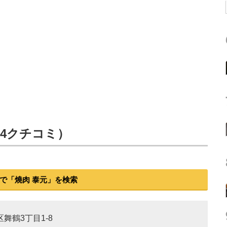
374クチコミ）
で「燒肉 泰元」を検索
区舞鶴3丁目1-8