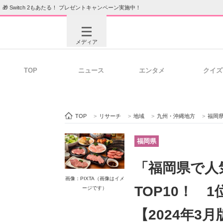
🎁 Switch 2もあたる！ プレゼントキャンペーン実施中！
メディア
TOP
ニュース
エンタメ
クイズ
注目記事を集めた総合ページ
ITの今
TOP
>
リサーチ
>
地域
>
九州・沖縄地方
>
福岡
ビジネスと働き方のヒント
AI活用
福岡県
「福岡県で人
画像：PIXTA（画像はイメ
ITエンジニア向け専門サイト
企業向けI
TOP10！ 1
ージです）
【2024年3