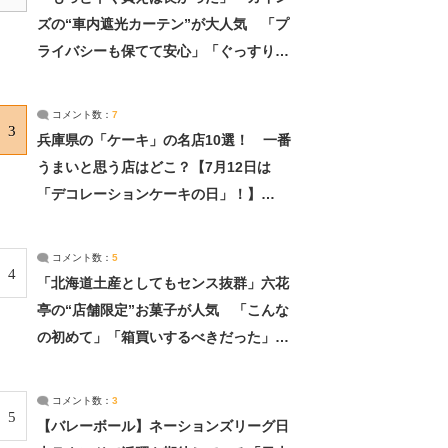
ズの“車内遮光カーテン”が大人気 「プ
ライバシーも保てて安心」「ぐっすり眠
れました」（2/2） | ライフ ねとらぼリ
サーチ：2ページ目
コメント数：
7
3
兵庫県の「ケーキ」の名店10選！ 一番
うまいと思う店はどこ？【7月12日は
「デコレーションケーキの日」！】
（2/4） | 兵庫県 ねとらぼリサーチ：2ペ
ージ目
コメント数：
5
4
「北海道土産としてもセンス抜群」六花
亭の“店舗限定”お菓子が人気 「こんな
の初めて」「箱買いするべきだった」
（1/2） | 北海道 ねとらぼリサーチ
コメント数：
3
5
【バレーボール】ネーションズリーグ日