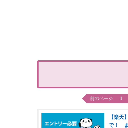
前のページ
1
【楽天】
で！ 