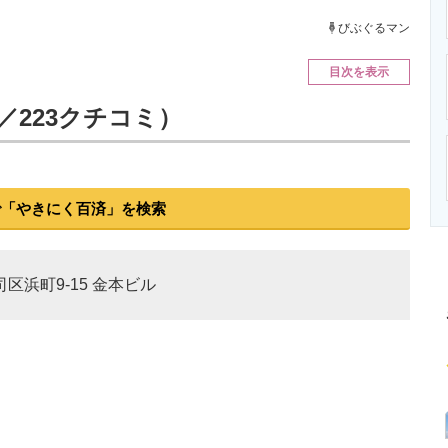
ニクス専門サイト
電子設計の基本と応用
エネルギーの専
びぶぐるマン
目次を表示
t／223クチコミ）
で「やきにく百済」を検索
司区浜町9-15 金本ビル