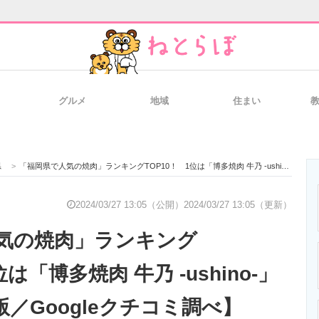
グルメ
地域
住まい
と未来を見通す
スマホと通信の最新トレンド
進化するPCとデ
県
>
「福岡県で人気の焼肉」ランキングTOP10！ 1位は「博多焼肉 牛乃 -ushino-」【2024年3月版／Googleクチコミ調べ】
のいまが分かる
企業ITのトレンドを詳説
経営リーダーの
2024/03/27 13:05（公開）
2024/03/27 13:05（更新）
気の焼肉」ランキング
T製品の総合サイト
IT製品の技術・比較・事例
製造業のIT導入
位は「博多焼肉 牛乃 -ushino-」
月版／Googleクチコミ調べ】