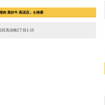
焼肉 菜好牛 高須店」を検索
松区高須南2丁目1-15