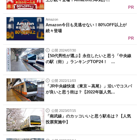
PR
Amazon
Amazon今日も見逃せない！80%OFF以上が
続々登場
PR
公開 2024/07/30
【50代男性が選ぶ】永住したいと思う「中央線
の駅（街）」ランキングTOP24！ ...
公開 2022/11/03
「JR中央線快速（東京～高尾）」沿いでコスパ
が良いと思う街は？【2022年版人気...
公開 2023/07/15
「南武線」のカッコいいと思う駅名は？【人気
投票実施中】