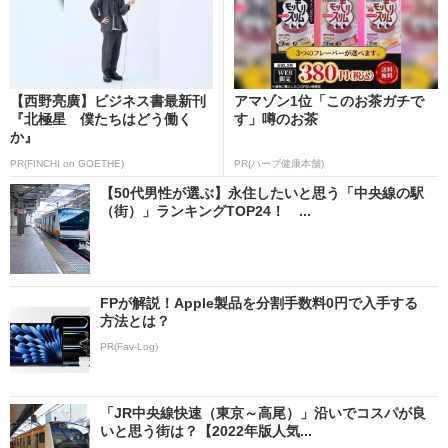
【西野亮廣】ビジネス書最新刊
アマゾン1位「このお茶ガチで
『北極星 僕たちはどう働く
す」噂のお茶
か』
PR(FINCHI on GOETHE)
PR(ハーブ健康本舗)
【50代男性が選ぶ】永住したいと思う「中央線の駅
（街）」ランキングTOP24！ ...
FPが解説！Apple製品を分割手数料0円で入手する
方法とは？
PR(Fav-Log)
「JR中央線快速（東京～高尾）」沿いでコスパが良
いと思う街は？【2022年版人気...