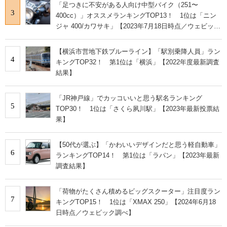
「足つきに不安がある人向け中型バイク（251〜
3
400cc）」オススメランキングTOP13！ 1位は「ニン
ジャ 400/カワサキ」【2023年7月18日時点／ウェビック
調べ】
【横浜市営地下鉄ブルーライン】「駅別乗降人員」ラン
4
キングTOP32！ 第1位は「横浜」【2022年度最新調査
結果】
「JR神戸線」でカッコいいと思う駅名ランキング
5
TOP30！ 1位は「さくら夙川駅」【2023年最新投票結
果】
【50代が選ぶ】「かわいいデザインだと思う軽自動車」
6
ランキングTOP14！ 第1位は「ラパン」【2023年最新
調査結果】
「荷物がたくさん積めるビッグスクーター」注目度ラン
7
キングTOP15！ 1位は「XMAX 250」【2024年6月18
日時点／ウェビック調べ】