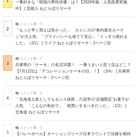
1
一番好きな「韓国の男性俳優」は？【2026年版・人気投票実施
中】 | 芸能人 ねとらぼリサーチ
コメント数：
7
2
「もっと早く買えば良かった」 カインズの“車内遮光カーテ
ン”が大人気 「プライバシーも保てて安心」「ぐっすり眠れま
した」（2/2） | ライフ ねとらぼリサーチ：2ページ目
コメント数：
7
3
兵庫県の「ケーキ」の名店10選！ 一番うまいと思う店はどこ？
【7月12日は「デコレーションケーキの日」！】（2/4） | 兵庫県
ねとらぼリサーチ：2ページ目
コメント数：
5
4
「北海道土産としてもセンス抜群」六花亭の“店舗限定”お菓子が
人気 「こんなの初めて」「箱買いするべきだった」（1/2） |
北海道 ねとらぼリサーチ
コメント数：
3
5
【バレーボール】ネーションズリーグ日本ラウンドで活躍を期待