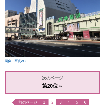
画像：写真AC
第20位～
前のページ
1
2
3
4
5
6