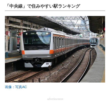
「中央線」で住みやすい駅ランキング
ITの今と未来を見通す
スマホと通信の最新トレンド
進化するPCとデバイスの未来
好きが集まる 比べて選べる
ビジネスと働き方のヒント
AI活用のいまが分かる
企業ITのトレンドを詳説
経営リーダーのコミュニティ
画像：写真AC
マーケ×ITの今がよく分かる
advertisement
ITエンジニア向け専門サイト