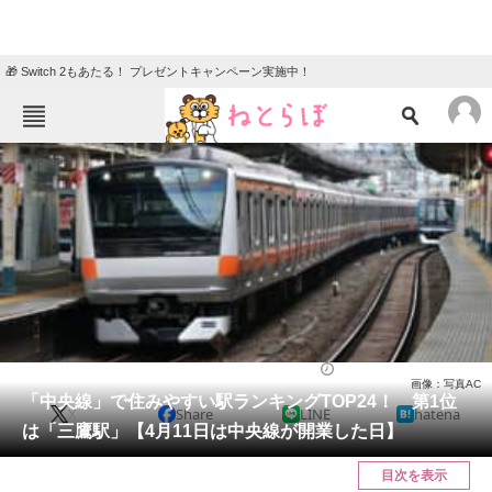
🎁 Switch 2もあたる！ プレゼントキャンペーン実施中！
ねとらぼメニュー
TOP
ニュース
エンタメ
クイズ
グルメ
地域
住まい
教育・育児
動物
リサーチ
乗り物
2024/04/11 00:01（公開）
画像：写真AC
会員記事
「中央線」で住みやすい駅ランキングTOP24！ 第1位
X
Share
LINE
hatena
は「三鷹駅」【4月11日は中央線が開業した日】
メディア
目次を表示
注目記事を集めた総合ページ