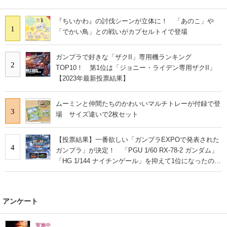
『ちいかわ』の討伐シーンが立体に！ 「あのこ」や
1
「でかい鳥」との戦いがカプセルトイで登場
ガンプラで好きな「ザクII」専用機ランキング
2
TOP10！ 第1位は「ジョニー・ライデン専用ザクII」
【2023年最新投票結果】
ムーミンと仲間たちのかわいいマルチトレーが付録で登
3
場 サイズ違いで2枚セット
【投票結果】一番欲しい「ガンプラEXPOで発表された
4
ガンプラ」が決定！ 「PGU 1/60 RX-78-2 ガンダム」
「HG 1/144 ナイチンゲール」を抑えて1位になったの
は？
アンケート
実施中