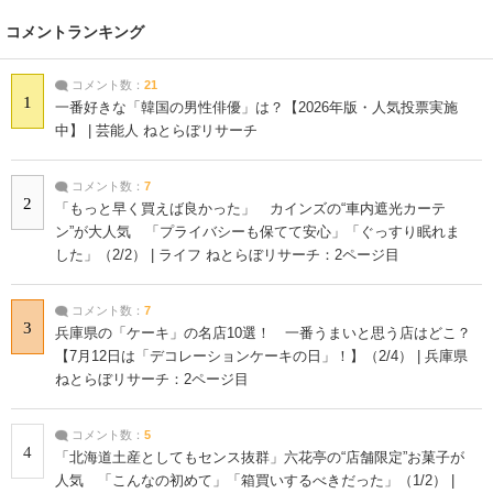
コメントランキング
コメント数：
21
1
一番好きな「韓国の男性俳優」は？【2026年版・人気投票実施
中】 | 芸能人 ねとらぼリサーチ
コメント数：
7
2
「もっと早く買えば良かった」 カインズの“車内遮光カーテ
ン”が大人気 「プライバシーも保てて安心」「ぐっすり眠れま
した」（2/2） | ライフ ねとらぼリサーチ：2ページ目
コメント数：
7
3
兵庫県の「ケーキ」の名店10選！ 一番うまいと思う店はどこ？
【7月12日は「デコレーションケーキの日」！】（2/4） | 兵庫県
ねとらぼリサーチ：2ページ目
コメント数：
5
4
「北海道土産としてもセンス抜群」六花亭の“店舗限定”お菓子が
人気 「こんなの初めて」「箱買いするべきだった」（1/2） |