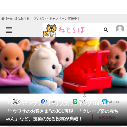
🎁 Switch 2もあたる！ プレゼントキャンペーン実施中！
ねとらぼメニュー
TOP
ニュース
エンタメ
クイズ
グルメ
地域
住まい
教育・育児
動物
リサーチ
ホビー
2021/06/13 21:05（公開）
X
Share
LINE
hatena
会員記事
「シルバニアファミリー」人気ランキングTOP10！
「“ウワサのお客さま”のJO1再現」「クレープ姿の赤ち
メディア
目次を表示
ゃん」など、技術の光る投稿が満載！
注目記事を集めた総合ページ