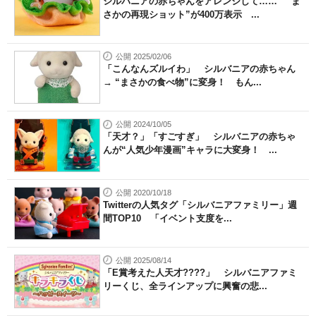
シルバニアの赤ちゃんをアレンジして…… “ま
さかの再現ショット”が400万表示 ...
公開 2025/02/06
「こんなんズルイわ」 シルバニアの赤ちゃん
→ “まさかの食べ物”に変身！ もん...
公開 2024/10/05
「天才？」「すごすぎ」 シルバニアの赤ちゃ
んが“人気少年漫画”キャラに大変身！ ...
公開 2020/10/18
Twitterの人気タグ「シルバニアファミリー」週
間TOP10 「イベント支度を...
公開 2025/08/14
「E賞考えた人天才????」 シルバニアファミ
リーくじ、全ラインアップに興奮の悲...