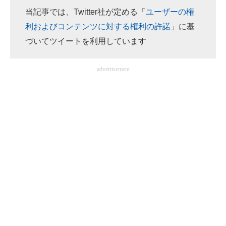
当記事では、Twitter社が定める「
ユーザーの権
ITの今と未来を見通す
利およびコンテンツに対する権利の許諾
」に基
づいてツイートを利用しています
スマホと通信の最新トレンド
進化するPCとデバイスの未来
advertisement
好きが集まる 比べて選べる
ビジネスと働き方のヒント
AI活用のいまが分かる
企業ITのトレンドを詳説
経営リーダーのコミュニティ
マーケ×ITの今がよく分かる
ITエンジニア向け専門サイト