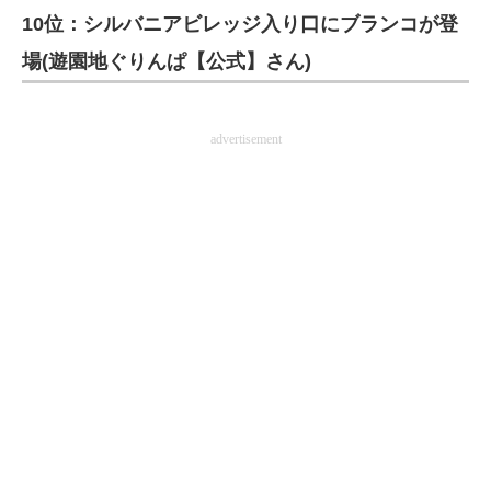
10位：シルバニアビレッジ入り口にブランコが登
企業向けIT製品の総合サイト
場(遊園地ぐりんぱ【公式】さん)
IT製品の技術・比較・事例
製造業のIT導入・活用を支援
advertisement
モノづくり技術者専門サイト
エレクトロニクス専門サイト
電子設計の基本と応用
エネルギーの専門メディア
建設×テクノロジーの最前線
ちょっと気になるネットの話題