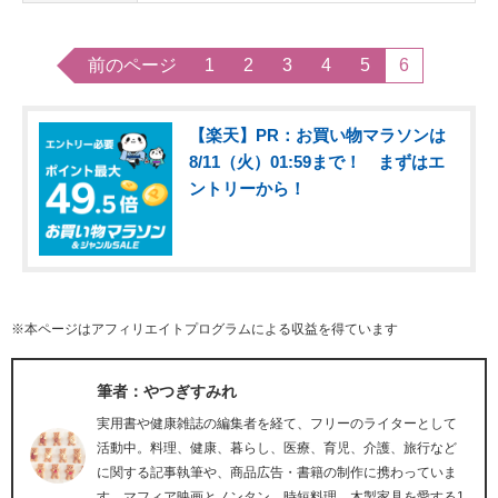
前のページ
1
2
3
4
5
6
【楽天】PR：お買い物マラソンは
8/11（火）01:59まで！ まずはエ
ントリーから！
※本ページはアフィリエイトプログラムによる収益を得ています
筆者：やつぎすみれ
実用書や健康雑誌の編集者を経て、フリーのライターとして
活動中。料理、健康、暮らし、医療、育児、介護、旅行など
に関する記事執筆や、商品広告・書籍の制作に携わっていま
す。マフィア映画とノンタン、時短料理、木製家具を愛する1