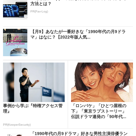
方法とは？
PR(Fav-Log)
【月9】あなたが一番好きな「1990年代の月9ドラ
マ」はなに？【2022年版人気...
事例から学ぶ『特権アクセス管
「ロンバケ」「ひとつ屋根の
理』
下」「東京ラブストーリー」
伝説ドラマ連発の「90年代...
PR(KeeperSecurity)
「1990年代の月9ドラマ」好きな男性主演俳優ラン