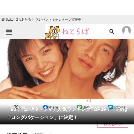
🎁 Switch 2もあたる！ プレゼントキャンペーン実施中！
ねとらぼメニュー
TOP
ニュース
エンタメ
クイズ
グルメ
地域
住まい
教育・育児
動物
リサーチ
ドラマ
2021/06/20 12:30（公開）
X
Share
LINE
hatena
会員記事
「90年代の月9ドラマ」人気ランキングTOP39！ 1位は
「ロングバケーション」に決定！
メディア
目次を表示
注目記事を集めた総合ページ