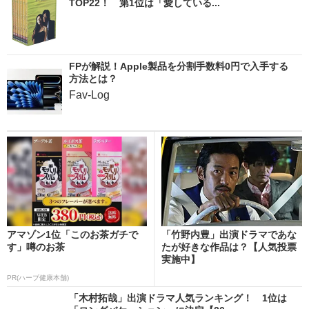
TOP22！ 第1位は「愛している...
FPが解説！Apple製品を分割手数料0円で入手する
方法とは？
Fav-Log
アマゾン1位「このお茶ガチで
「竹野内豊」出演ドラマであな
す」噂のお茶
たが好きな作品は？【人気投票
実施中】
PR(ハーブ健康本舗)
「木村拓哉」出演ドラマ人気ランキング！ 1位は