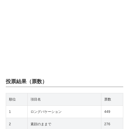
企業向けIT製品の総合サイト
IT製品の技術・比較・事例
製造業のIT導入・活用を支援
モノづくり技術者専門サイト
エレクトロニクス専門サイト
電子設計の基本と応用
投票結果（票数）
エネルギーの専門メディア
建設×テクノロジーの最前線
順位
項目名
票数
ちょっと気になるネットの話題
1
ロングバケーション
449
2
素顔のままで
276