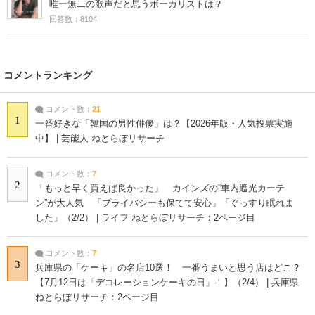
唯一無二の歌声だと思うボーカリストは？
回答数：8104
コメントランキング
コメント数：
21
1
一番好きな「韓国の男性俳優」は？【2026年版・人気投票実施
中】 | 芸能人 ねとらぼリサーチ
コメント数：
7
2
「もっと早く買えば良かった」 カインズの“車内遮光カーテ
ン”が大人気 「プライバシーも保てて安心」「ぐっすり眠れま
した」（2/2） | ライフ ねとらぼリサーチ：2ページ目
コメント数：
7
3
兵庫県の「ケーキ」の名店10選！ 一番うまいと思う店はどこ？
【7月12日は「デコレーションケーキの日」！】（2/4） | 兵庫県
ねとらぼリサーチ：2ページ目