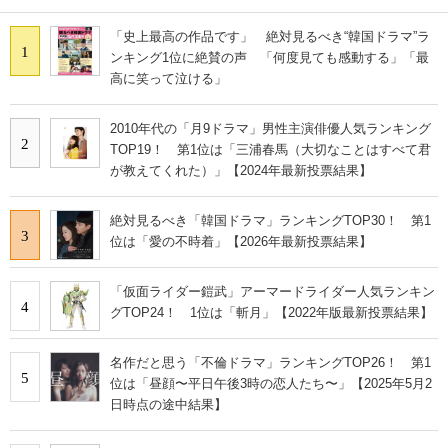
「史上最高の作品です」 絶対見るべき“韓国ドラマ”ラ
1
ンキング1位に絶賛の声 「何度見ても感動する」「最
高に笑って泣ける」
2010年代の「月9ドラマ」男性主演俳優人気ランキング
2
TOP19！ 第1位は「三浦春馬（大切なことはすべて君
が教えてくれた）」【2024年最新投票結果】
絶対見るべき「韓国ドラマ」ランキングTOP30！ 第1
3
位は「愛の不時着」【2026年最新投票結果】
「仮面ライダー鎧武」アーマードライダー人気ランキン
4
グTOP24！ 1位は「斬月」【2022年版最新投票結果】
名作だと思う「不倫ドラマ」ランキングTOP26！ 第1
5
位は「昼顔〜平日午後3時の恋人たち〜」【2025年5月2
日時点の途中結果】