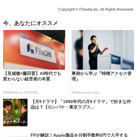
Copyright © ITmedia Inc. All Rights Reserved.
今、あなたにオススメ
【見城徹×藤田晋】AI時代でも
事例から学ぶ『特権アクセス管
変わらない経営者の本質
理』
PR(FINCHI on GOETHE)
PR(KeeperSecurity)
【月9ドラマ】「1990年代の月9ドラマ」で好きな作
品は？【ロンバケ・東京ラブス...
FPが解説！Apple製品を分割手数料0円で入手する