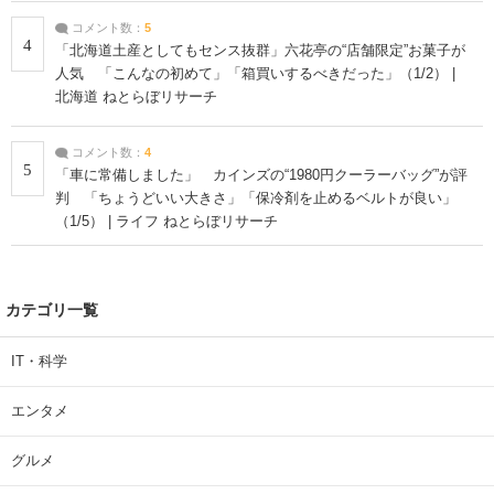
コメント数：
5
4
「北海道土産としてもセンス抜群」六花亭の“店舗限定”お菓子が
人気 「こんなの初めて」「箱買いするべきだった」（1/2） |
北海道 ねとらぼリサーチ
コメント数：
4
5
「車に常備しました」 カインズの“1980円クーラーバッグ”が評
判 「ちょうどいい大きさ」「保冷剤を止めるベルトが良い」
（1/5） | ライフ ねとらぼリサーチ
カテゴリ一覧
IT・科学
エンタメ
グルメ