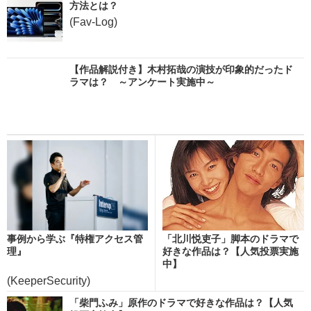
方法とは？
(Fav-Log)
【作品解説付き】木村拓哉の演技が印象的だったド
ラマは？ ～アンケート実施中～
事例から学ぶ『特権アクセス管
「北川悦吏子」脚本のドラマで
理』
好きな作品は？【人気投票実施
中】
(KeeperSecurity)
「柴門ふみ」原作のドラマで好きな作品は？【人気