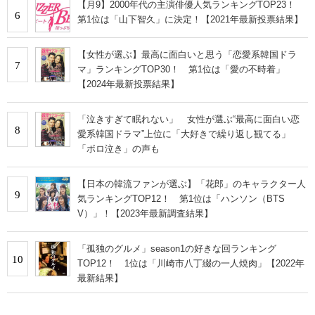
【月9】2000年代の主演俳優人気ランキングTOP23！
6
第1位は「山下智久」に決定！【2021年最新投票結果】
【女性が選ぶ】最高に面白いと思う「恋愛系韓国ドラ
7
マ」ランキングTOP30！ 第1位は「愛の不時着」
【2024年最新投票結果】
「泣きすぎて眠れない」 女性が選ぶ“最高に面白い恋
8
愛系韓国ドラマ”上位に「大好きで繰り返し観てる」
「ボロ泣き」の声も
【日本の韓流ファンが選ぶ】「花郎」のキャラクター人
9
気ランキングTOP12！ 第1位は「ハンソン（BTS
V）」！【2023年最新調査結果】
「孤独のグルメ」season1の好きな回ランキング
10
TOP12！ 1位は「川崎市八丁綴の一人焼肉」【2022年
最新結果】