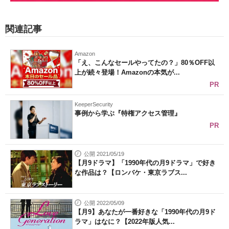
関連記事
Amazon
「え、こんなセールやってたの？」80％OFF以
上が続々登場！Amazonの本気が...
PR
KeeperSecurity
事例から学ぶ『特権アクセス管理』
PR
公開 2021/05/19
【月9ドラマ】「1990年代の月9ドラマ」で好き
な作品は？【ロンバケ・東京ラブス...
公開 2022/05/09
【月9】あなたが一番好きな「1990年代の月9ド
ラマ」はなに？【2022年版人気...