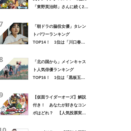
「東野英治郎」さんに続く2位
は？【2021年調査結果】
7
「朝ドラの脇役女優」タレン
トパワーランキング
TOP14！ 1位は「川口春
奈」【2022年最新調査結果】
8
「北の国から」メインキャス
ト人気俳優ランキング
TOP16！ 1位は「黒板五郎
（田中邦衛）」！【2023年最
9
新投票結果】
【仮面ライダーオーズ】解説
付き！ あなたが好きなコン
ボはどれ？ 【人気投票実施
中】
10