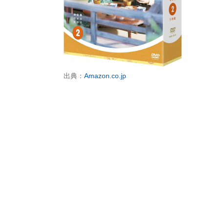
出典：
Amazon.co.jp