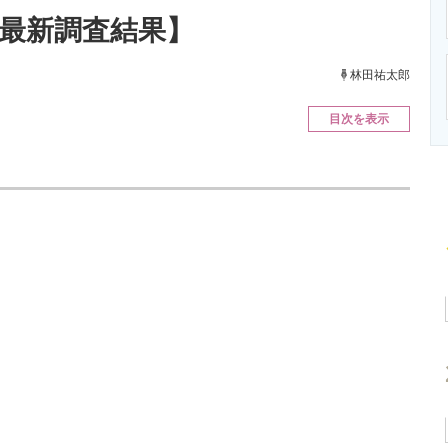
ニクス専門サイト
電子設計の基本と応用
エネルギーの専
年最新調査結果】
林田祐太郎
目次を表示