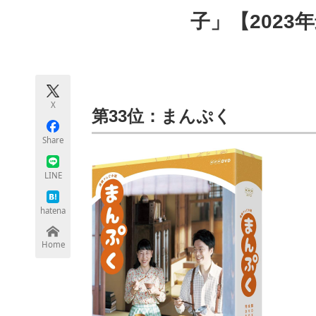
モノづくり技術者専門サイト
エレクトロ
子」【2023
ちょっと気になるネットの話題
X
第33位：まんぷく
Share
LINE
hatena
Home