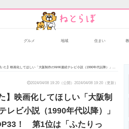
グルメ
地域
住まい
と未来を見通す
スマホと通信の最新トレンド
進化するPCとデ
画化してほしい「大阪制作のNHK連続テレビ小説（1990年代以降）」ランキングTOP33！ 第1位は「ふたりっ子」【2023年最新調査結果】
のいまが分かる
企業ITのトレンドを詳説
経営リーダーの
2024/04/08 19:20（公開）
2024/04/08 19:20（更新）
た】映画化してほしい「大阪制
T製品の総合サイト
IT製品の技術・比較・事例
製造業のIT導入
テレビ小説（1990年代以降）」
OP33！ 第1位は「ふたりっ