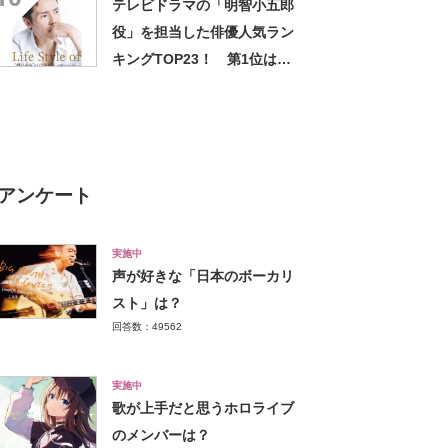
テレビドラマの「明智小五郎
役」を担当した俳優人気ラン
キングTOP23！ 第1位は
「郷ひろみ」に決定！【2022
年最新投票結果】
アンケート
実施中
声が好きな「日本のボーカリ
スト」は？
回答数：49562
実施中
歌が上手だと思うホロライブ
のメンバーは？