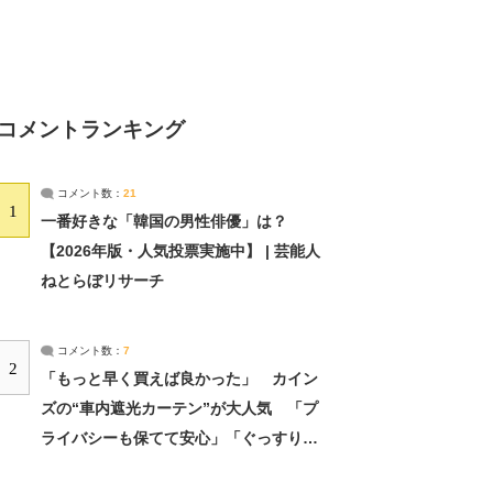
コメントランキング
コメント数：
21
1
一番好きな「韓国の男性俳優」は？
【2026年版・人気投票実施中】 | 芸能人
ねとらぼリサーチ
コメント数：
7
2
「もっと早く買えば良かった」 カイン
ズの“車内遮光カーテン”が大人気 「プ
ライバシーも保てて安心」「ぐっすり眠
れました」（2/2） | ライフ ねとらぼリ