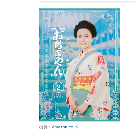
出典：
Amazon.co.jp