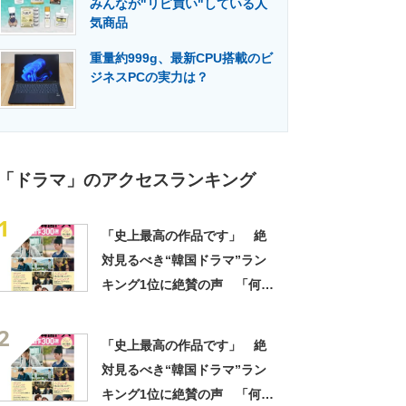
みんなが"リピ買い"している人
門メディア
建設×テクノロジーの最前線
気商品
重量約999g、最新CPU搭載のビ
ジネスPCの実力は？
「ドラマ」のアクセスランキング
1
「史上最高の作品です」 絶
対見るべき“韓国ドラマ”ラン
キング1位に絶賛の声 「何度
見ても感動する」「最高に笑
2
って泣ける」
「史上最高の作品です」 絶
対見るべき“韓国ドラマ”ラン
キング1位に絶賛の声 「何度