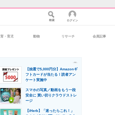
検索
ログイン
教育・育児
動物
リサーチ
会員記事
バイスの未来
好きが集まる 比べて選べる
- PR -
【抽選で5,000円分】Amazonギ
コミュニティ
マーケ×ITの今がよく分かる
フトカードが当たる！読者アン
ケート実施中
スマホの写真／動画をもう一段
・活用を支援
安全に 買い切りクラウドストレ
ージ
【iHerb】「迷ったらこれ！」