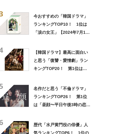
見ても感動する」「最高に笑
3
って泣ける」
今おすすめの「韓国ドラマ」
ランキングTOP10！ 1位は
「涙の女王」【2024年7月16
日・Filmarks（フィルマーク
4
ス）調べ】
【韓国ドラマ】最高に面白い
と思う「復讐・愛憎劇」ラン
キングTOP20！ 第1位は
「梨泰院クラス」「ペントハ
5
ウス」【2024年最新投票結
名作だと思う「不倫ドラマ」
果】
ランキングTOP26！ 第1位
は「昼顔〜平日午後3時の恋人
たち〜」【2025年5月2日時点
6
の途中結果】
歴代「水戸黄門役の俳優」人
気ランキングTOP6！ 1位の