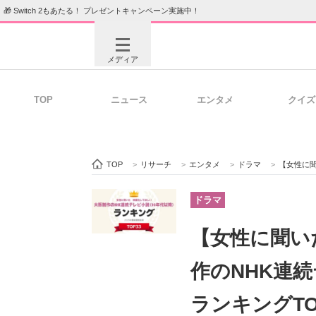
🎁 Switch 2もあたる！ プレゼントキャンペーン実施中！
メディア
TOP
ニュース
エンタメ
クイズ
注目記事を集めた総合ページ
ITの今
TOP
>
リサーチ
>
エンタメ
>
ドラマ
>
【女性に聞いた】映
ビジネスと働き方のヒント
AI活用
ドラマ
【女性に聞い
ITエンジニア向け専門サイト
企業向けI
作のNHK連続
ランキングT