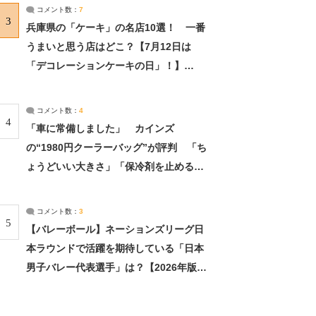
サーチ：2ページ目
コメント数：
7
3
兵庫県の「ケーキ」の名店10選！ 一番
うまいと思う店はどこ？【7月12日は
「デコレーションケーキの日」！】
（2/4） | 兵庫県 ねとらぼリサーチ：2ペ
ージ目
コメント数：
4
4
「車に常備しました」 カインズ
の“1980円クーラーバッグ”が評判 「ち
ょうどいい大きさ」「保冷剤を止めるベ
ルトが良い」（1/5） | ライフ ねとらぼ
リサーチ
コメント数：
3
5
【バレーボール】ネーションズリーグ日
本ラウンドで活躍を期待している「日本
男子バレー代表選手」は？【2026年版・
人気投票実施中】（投票結果） | スポー
ツ ねとらぼリサーチ