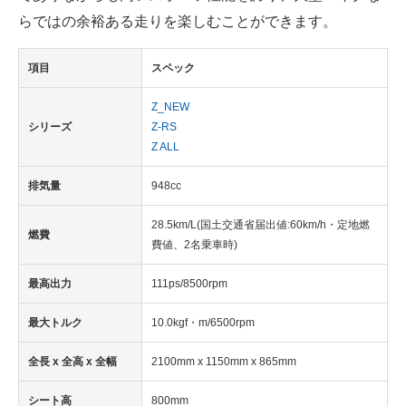
らではの余裕ある走りを楽しむことができます。
項目
スペック
Z_NEW
シリーズ
Z-RS
Z ALL
排気量
948cc
28.5km/L(国土交通省届出値:60km/h・定地燃
燃費
費値、2名乗車時)
最高出力
111ps/8500rpm
最大トルク
10.0kgf・m/6500rpm
全長 x 全高 x 全幅
2100mm x 1150mm x 865mm
シート高
800mm