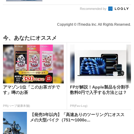
Recommended by
Copyright © ITmedia Inc. All Rights Reserved.
今、あなたにオススメ
アマゾン1位「このお茶ガチで
FPが解説！Apple製品を分割手
す」噂のお茶
数料0円で入手する方法とは？
PR(ハーブ健康本舗)
PR(Fav-Log)
【発売3年以内】「高速ありのツーリングにオスス
メの大型バイク（751〜1000c...