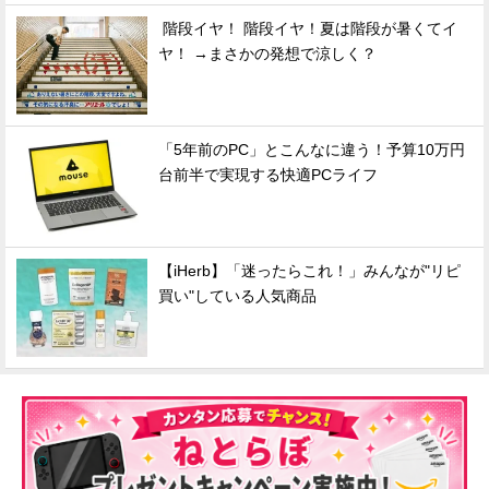
階段イヤ！ 階段イヤ！夏は階段が暑くてイ
ヤ！ →まさかの発想で涼しく？
「5年前のPC」とこんなに違う！予算10万円
台前半で実現する快適PCライフ
【iHerb】「迷ったらこれ！」みんなが"リピ
買い"している人気商品