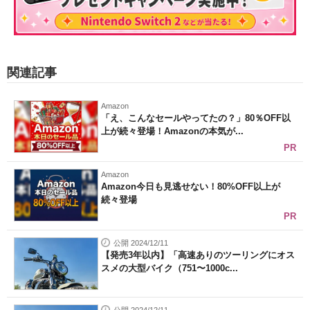
関連記事
Amazon
「え、こんなセールやってたの？」80％OFF以
上が続々登場！Amazonの本気が...
PR
Amazon
Amazon今日も見逃せない！80%OFF以上が
続々登場
PR
公開 2024/12/11
【発売3年以内】「高速ありのツーリングにオス
スメの大型バイク（751〜1000c...
公開 2024/12/11