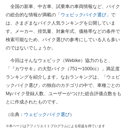
全国の新車、中古車、試乗車の車両情報など、バイク
ITの今と未来を見通す
の総合的な情報が満載の「
ウェビックバイク選び
」で
は、さまざまなバイク人気ランキングを公開していま
スマホと通信の最新トレンド
す。メーカー、排気量、対象年式、価格帯などの条件で
進化するPCとデバイスの未来
検索可能なため、バイク選びの参考にしている人も多い
のではないでしょうか。
好きが集まる 比べて選べる
今回はそんなウェビック（Webike）協力のもと、
ビジネスと働き方のヒント
「『カワサキ』の大型バイク（751〜1000cc）」満足度
AI活用のいまが分かる
ランキングを紹介します。なおランキングは、「ウェビ
ックバイク選び」の独自のカテゴリの中で、車種ごとの
企業ITのトレンドを詳説
Myバイク登録人数、ユーザーがつけた総合評価点数をも
経営リーダーのコミュニティ
とに作成されたものです。
マーケ×ITの今がよく分かる
（出典：
ウェビックバイク選び
）
ITエンジニア向け専門サイト
※本ページはアフィリエイトプログラムによる収益を得ています