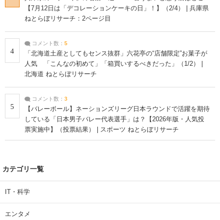
【7月12日は「デコレーションケーキの日」！】（2/4） | 兵庫県
ねとらぼリサーチ：2ページ目
コメント数：
5
4
「北海道土産としてもセンス抜群」六花亭の“店舗限定”お菓子が
人気 「こんなの初めて」「箱買いするべきだった」（1/2） |
北海道 ねとらぼリサーチ
コメント数：
3
5
【バレーボール】ネーションズリーグ日本ラウンドで活躍を期待
している「日本男子バレー代表選手」は？【2026年版・人気投
票実施中】（投票結果） | スポーツ ねとらぼリサーチ
カテゴリ一覧
IT・科学
エンタメ