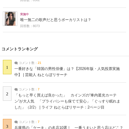
実施中
唯一無二の歌声だと思うボーカリストは？
回答数：8073
コメントランキング
コメント数：
21
1
一番好きな「韓国の男性俳優」は？【2026年版・人気投票実施
中】 | 芸能人 ねとらぼリサーチ
コメント数：
7
2
「もっと早く買えば良かった」 カインズの“車内遮光カーテ
ン”が大人気 「プライバシーも保てて安心」「ぐっすり眠れま
した」（2/2） | ライフ ねとらぼリサーチ：2ページ目
コメント数：
7
3
兵庫県の「ケーキ」の名店10選！ 一番うまいと思う店はどこ？