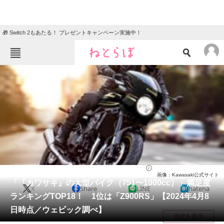
🎁 Switch 2もあたる！ プレゼントキャンペーン実施中！
ねとらぼメニュー
TOP
ニュース
エンタメ
クイズ
グルメ
地域
住まい
教育・育児
動物
リサーチ
バイク
2024/04/14 19:40（公開）
画像：Kawasaki公式サイト
会員記事
「『カワサキ』の大型バイク（751〜1000cc）」満足度
X
Share
LINE
hatena
ランキングTOP18！ 1位は「Z900RS」【2024年4月8
メディア
日時点／ウェビック調べ】
目次を表示
注目記事を集めた総合ページ