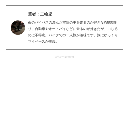
企業向けIT製品の総合サイト
筆者：二輪児
IT製品の技術・比較・事例
夜のバイパスの澄んだ空気の中を走るのが好きなW800乗
り。自動車やオートバイなどに乗るのが好きだが、いじる
製造業のIT導入・活用を支援
のは不得意。バイクでの一人旅が趣味です。旅はゆっくり
マイペースが主義。
モノづくり技術者専門サイト
エレクトロニクス専門サイト
advertisement
電子設計の基本と応用
エネルギーの専門メディア
建設×テクノロジーの最前線
ちょっと気になるネットの話題