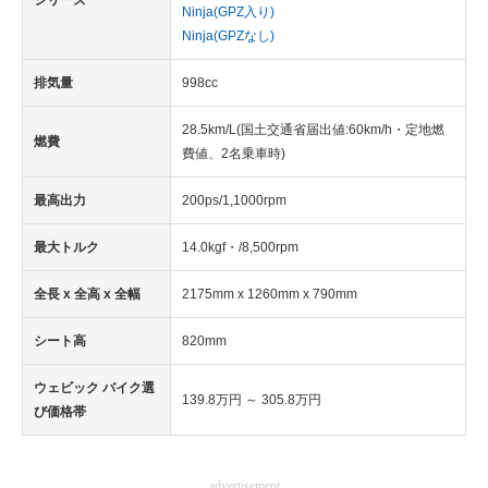
シリーズ
Ninja(GPZ入り)
Ninja(GPZなし)
排気量
998cc
28.5km/L(国土交通省届出値:60km/h・定地燃
燃費
費値、2名乗車時)
最高出力
200ps/1,1000rpm
最大トルク
14.0kgf・/8,500rpm
全長 x 全高 x 全幅
2175mm x 1260mm x 790mm
シート高
820mm
ウェビック バイク選
139.8万円 ～ 305.8万円
び価格帯
advertisement