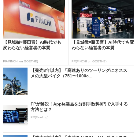
【見城徹×藤田晋】AI時代でも
【見城徹×藤田晋】AI時代でも変
変わらない経営者の本質
わらない経営者の本質
PR(FINCHI on GOETHE)
PR(FINCHI on GOETHE)
【発売3年以内】「高速ありのツーリングにオスス
メの大型バイク（751〜1000c...
FPが解説！Apple製品を分割手数料0円で入手する
方法とは？
PR(Fav-Log)