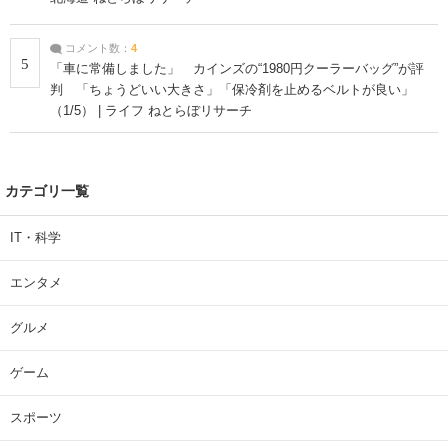
コメント数：
4
5
「車に常備しました」 カインズの“1980円クーラーバッグ”が評
判 「ちょうどいい大きさ」「保冷剤を止めるベルトが良い」
（1/5） | ライフ ねとらぼリサーチ
カテゴリ一覧
IT・科学
エンタメ
グルメ
ゲーム
スポーツ