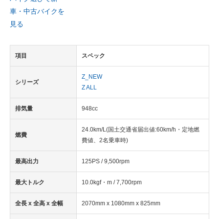
車・中古バイクを
見る
項目
スペック
Z_NEW
シリーズ
Z ALL
排気量
948cc
24.0km/L(国土交通省届出値:60km/h・定地燃
燃費
費値、2名乗車時)
最高出力
125PS / 9,500rpm
最大トルク
10.0kgf・m / 7,700rpm
全長 x 全高 x 全幅
2070mm x 1080mm x 825mm