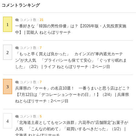
コメントランキング
コメント数：
21
1
一番好きな「韓国の男性俳優」は？【2026年版・人気投票実施
中】 | 芸能人 ねとらぼリサーチ
コメント数：
7
2
「もっと早く買えば良かった」 カインズの“車内遮光カーテ
ン”が大人気 「プライバシーも保てて安心」「ぐっすり眠れま
した」（2/2） | ライフ ねとらぼリサーチ：2ページ目
コメント数：
7
3
兵庫県の「ケーキ」の名店10選！ 一番うまいと思う店はどこ？
【7月12日は「デコレーションケーキの日」！】（2/4） | 兵庫県
ねとらぼリサーチ：2ページ目
コメント数：
5
4
「北海道土産としてもセンス抜群」六花亭の“店舗限定”お菓子が
人気 「こんなの初めて」「箱買いするべきだった」（1/2） |
北海道 ねとらぼリサーチ