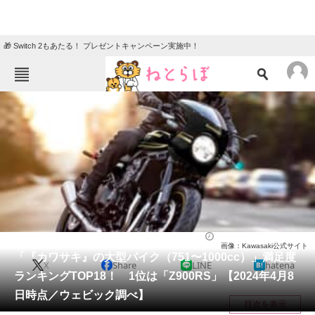
🎁 Switch 2もあたる！ プレゼントキャンペーン実施中！
ねとらぼメニュー
TOP
ニュース
エンタメ
クイズ
グルメ
地域
住まい
教育・育児
動物
リサーチ
バイク
2024/04/14 19:40（公開）
画像：Kawasaki公式サイト
会員記事
「『カワサキ』の大型バイク（751〜1000cc）」満足度
X
Share
LINE
hatena
ランキングTOP18！ 1位は「Z900RS」【2024年4月8
メディア
日時点／ウェビック調べ】
目次を表示
注目記事を集めた総合ページ