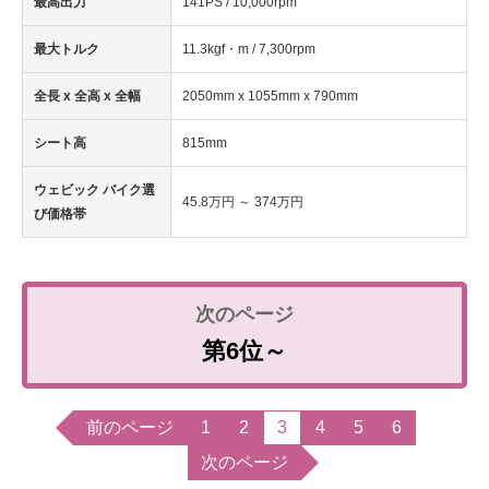
最高出力
141PS / 10,000rpm
最大トルク
11.3kgf・m / 7,300rpm
全長 x 全高 x 全幅
2050mm x 1055mm x 790mm
シート高
815mm
ウェビック バイク選
45.8万円 ～ 374万円
び価格帯
第6位～
前のページ
1
2
3
4
5
6
次のページ