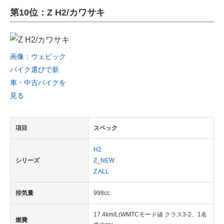
第10位：Z H2/カワサキ
ITの今と未来を見通す
スマホと通信の最新トレンド
画像：ウェビック
進化するPCとデバイスの未来
バイク選びで新
車・中古バイクを
好きが集まる 比べて選べる
見る
ビジネスと働き方のヒント
項目
スペック
AI活用のいまが分かる
H2
企業ITのトレンドを詳説
シリーズ
Z_NEW
経営リーダーのコミュニティ
Z ALL
マーケ×ITの今がよく分かる
排気量
998cc
ITエンジニア向け専門サイト
17.4km/L(WMTCモード値 クラス3-2、1名
燃費