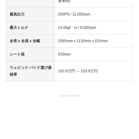
乗車時)
企業向けIT製品の総合サイト
最高出力
200PS / 11,000rpm
IT製品の技術・比較・事例
最大トルク
14.0kgf・m / 8,500rpm
製造業のIT導入・活用を支援
全長 x 全高 x 全幅
2085mm x 1130mm x 810mm
モノづくり技術者専門サイト
シート高
830mm
エレクトロニクス専門サイト
ウェビック バイク選び価
163.9万円 ～ 229.9万円
電子設計の基本と応用
格帯
エネルギーの専門メディア
advertisement
建設×テクノロジーの最前線
ちょっと気になるネットの話題