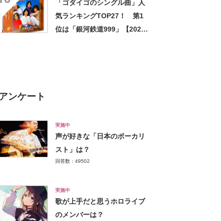
「ゴダイゴのシングル曲」人
気ランキングTOP27！ 第1
位は「銀河鉄道999」【2023
年最新投票結果】
アンケート
実施中
声が好きな「日本のボーカリ
スト」は？
回答数：49502
実施中
歌が上手だと思うホロライブ
のメンバーは？