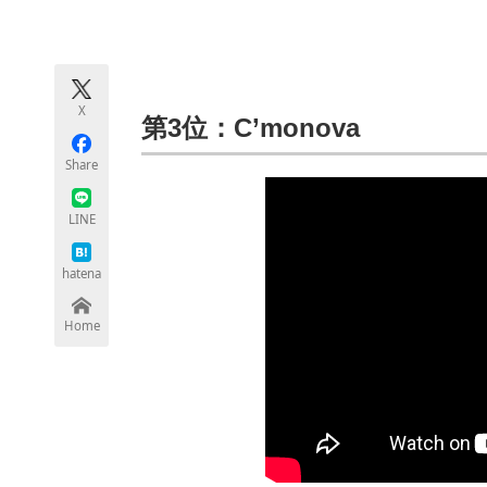
モノづくり技術者専門サイト
エレクトロ
X
ちょっと気になるネットの話題
第3位：C’monova
Share
LINE
hatena
Home