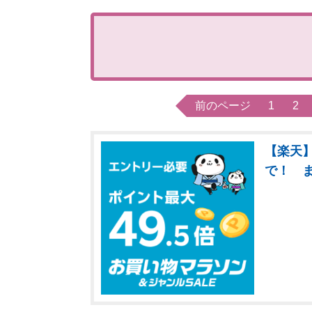
前のページ
1
2
【楽天】
で！ 