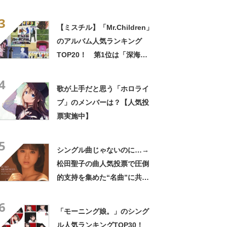
【2021年最新】
3
【ミスチル】「Mr.Children」
のアルバム人気ランキング
TOP20！ 第1位は「深海」
【2023年最新調査結果】
4
歌が上手だと思う「ホロライ
ブ」のメンバーは？【人気投
票実施中】
5
シングル曲じゃないのに…→
松田聖子の曲人気投票で圧倒
的支持を集めた“名曲”に共感
の声！「これが最強でしょ
6
う」「選択肢に無いのが不思
「モーニング娘。」のシング
議」
ル人気ランキングTOP30！