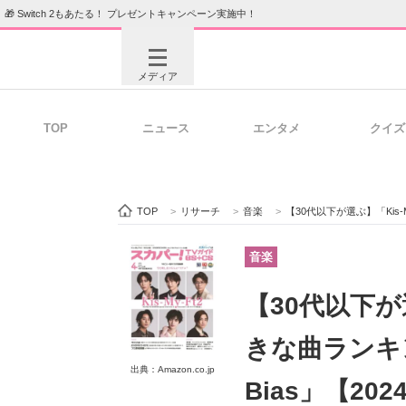
🎁 Switch 2もあたる！ プレゼントキャンペーン実施中！
メディア
TOP
ニュース
エンタメ
クイズ
注目記事を集めた総合ページ
ITの今
TOP
>
リサーチ
>
音楽
>
【30代以下が選ぶ】「Kis-My
ビジネスと働き方のヒント
AI活用
音楽
【30代以下が選
ITエンジニア向け専門サイト
企業向けI
きな曲ランキン
出典：Amazon.co.jp
Bias」【2