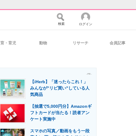
検索
ログイン
教育・育児
動物
リサーチ
会員記事
バイスの未来
好きが集まる 比べて選べる
- PR -
【iHerb】「迷ったらこれ！」
コミュニティ
マーケ×ITの今がよく分かる
みんなが"リピ買い"している人
気商品
【抽選で5,000円分】Amazonギ
・活用を支援
フトカードが当たる！読者アン
ケート実施中
スマホの写真／動画をもう一段