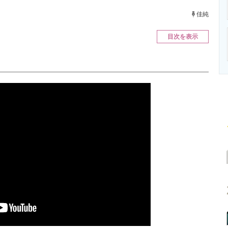
ニクス専門サイト
電子設計の基本と応用
エネルギーの専
佳純
目次を表示