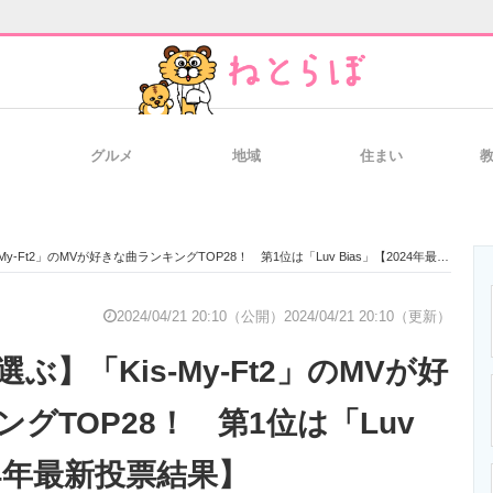
グルメ
地域
住まい
と未来を見通す
スマホと通信の最新トレンド
進化するPCとデ
-Ft2」のMVが好きな曲ランキングTOP28！ 第1位は「Luv Bias」【2024年最新投票結果】
のいまが分かる
企業ITのトレンドを詳説
経営リーダーの
2024/04/21 20:10（公開）
2024/04/21 20:10（更新）
ぶ】「Kis-My-Ft2」のMVが好
T製品の総合サイト
IT製品の技術・比較・事例
製造業のIT導入
グTOP28！ 第1位は「Luv
024年最新投票結果】