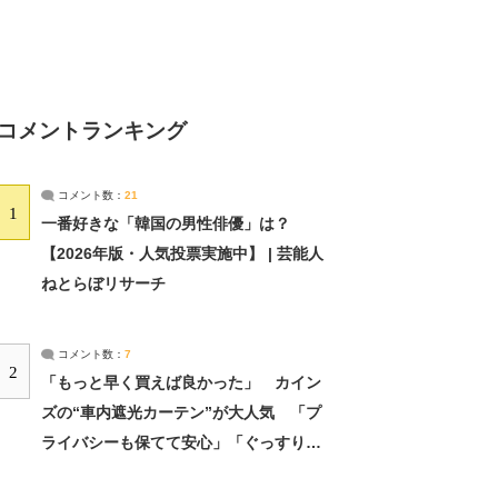
コメントランキング
コメント数：
21
1
一番好きな「韓国の男性俳優」は？
【2026年版・人気投票実施中】 | 芸能人
ねとらぼリサーチ
コメント数：
7
2
「もっと早く買えば良かった」 カイン
ズの“車内遮光カーテン”が大人気 「プ
ライバシーも保てて安心」「ぐっすり眠
れました」（2/2） | ライフ ねとらぼリ