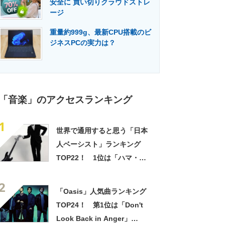
安全に 買い切りクラウドストレ
門メディア
建設×テクノロジーの最前線
ージ
重量約999g、最新CPU搭載のビ
ジネスPCの実力は？
「音楽」のアクセスランキング
1
世界で通用すると思う「日本
人ベーシスト」ランキング
TOP22！ 1位は「ハマ・オ
カモト」！【2022年最新調査
2
結果】
「Oasis」人気曲ランキング
TOP24！ 第1位は「Don't
Look Back in Anger」