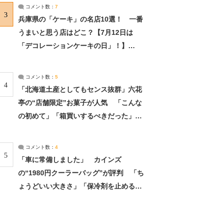
サーチ：2ページ目
コメント数：
7
3
兵庫県の「ケーキ」の名店10選！ 一番
うまいと思う店はどこ？【7月12日は
「デコレーションケーキの日」！】
（2/4） | 兵庫県 ねとらぼリサーチ：2ペ
ージ目
コメント数：
5
4
「北海道土産としてもセンス抜群」六花
亭の“店舗限定”お菓子が人気 「こんな
の初めて」「箱買いするべきだった」
（1/2） | 北海道 ねとらぼリサーチ
コメント数：
4
5
「車に常備しました」 カインズ
の“1980円クーラーバッグ”が評判 「ち
ょうどいい大きさ」「保冷剤を止めるベ
ルトが良い」（1/5） | ライフ ねとらぼ
リサーチ