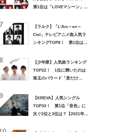
第1位は「LOVEマシーン」
【10月29日はつんく♂さん誕
7
生日】
【ラルク】「L'Arc～en～
Ciel」テレビアニメ曲人気ラ
ンキングTOP8！ 第1位は
「the Fourth Avenue Cafe」
8
に決定！【2023年最新投票結
【少年隊】人気曲ランキング
果】
TOP22！ 1位に輝いたのは
珠玉のバラード「君だけ
に」！ 【2021年最新結果】
9
【KREVA】人気シングル
TOP33！ 第1位「音色」に
次ぐ2位と3位は？【2021年最
新投票結果】
10