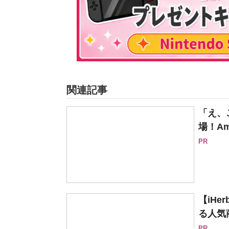
関連記事
「え、
場！Am
PR
【iH
る人気
PR