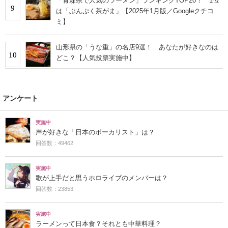
「青森県で人気のラーメン」ランキングTOP20！ 1位
9
は「ぶんぷく茶がま」【2025年1月版／Googleクチコ
ミ】
山形県の「うな重」の名店9選！ あなたが好きなのは
10
どこ？【人気投票実施中】
アンケート
実施中
声が好きな「日本のボーカリスト」は？
回答数：49462
実施中
歌が上手だと思うホロライブのメンバーは？
回答数：23853
実施中
ラーメンって日本食？それとも中華料理？