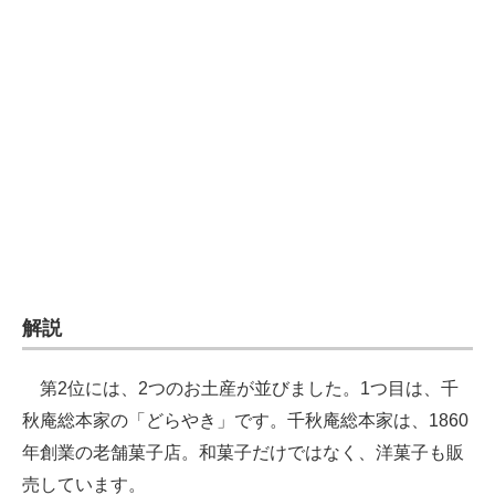
企業向けIT製品の総合サイト
IT製品の技術・比較・事例
製造業のIT導入・活用を支援
モノづくり技術者専門サイト
エレクトロニクス専門サイト
電子設計の基本と応用
エネルギーの専門メディア
解説
建設×テクノロジーの最前線
第2位には、2つのお土産が並びました。1つ目は、千
ちょっと気になるネットの話題
秋庵総本家の「どらやき」です。千秋庵総本家は、1860
年創業の老舗菓子店。和菓子だけではなく、洋菓子も販
売しています。