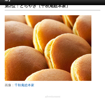
第2位：どらやき（千秋庵総本家）
ITの今と未来を見通す
スマホと通信の最新トレンド
進化するPCとデバイスの未来
好きが集まる 比べて選べる
ビジネスと働き方のヒント
AI活用のいまが分かる
企業ITのトレンドを詳説
経営リーダーのコミュニティ
画像：
千秋庵総本家
マーケ×ITの今がよく分かる
advertisement
ITエンジニア向け専門サイト