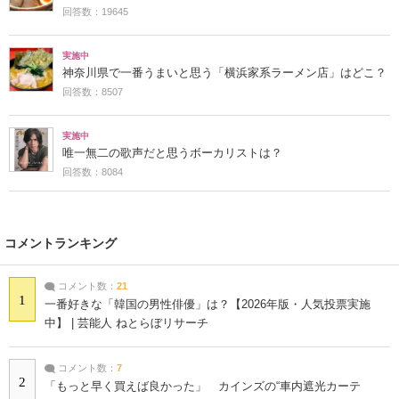
回答数：19645
実施中
神奈川県で一番うまいと思う「横浜家系ラーメン店」はどこ？
回答数：8507
実施中
唯一無二の歌声だと思うボーカリストは？
回答数：8084
コメントランキング
コメント数：
21
1
一番好きな「韓国の男性俳優」は？【2026年版・人気投票実施
中】 | 芸能人 ねとらぼリサーチ
コメント数：
7
2
「もっと早く買えば良かった」 カインズの“車内遮光カーテ