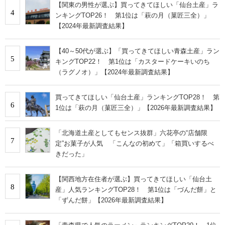
【関東の男性が選ぶ】買ってきてほしい「仙台土産」ラ
4
ンキングTOP26！ 第1位は「萩の月（菓匠三全）」
【2024年最新調査結果】
【40～50代が選ぶ】「買ってきてほしい青森土産」ラン
5
キングTOP22！ 第1位は「カスタードケーキいのち
（ラグノオ）」【2024年最新調査結果】
買ってきてほしい「仙台土産」ランキングTOP28！ 第
6
1位は「萩の月（菓匠三全）」【2026年最新調査結果】
「北海道土産としてもセンス抜群」六花亭の“店舗限
7
定”お菓子が人気 「こんなの初めて」「箱買いするべ
きだった」
【関西地方在住者が選ぶ】買ってきてほしい「仙台土
8
産」人気ランキングTOP28！ 第1位は「づんだ餅」と
「ずんだ餅」【2026年最新調査結果】