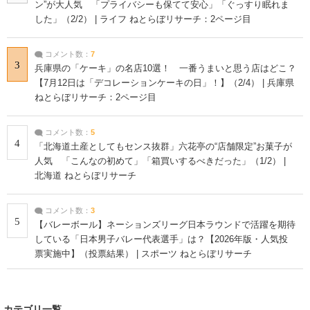
ン”が大人気 「プライバシーも保てて安心」「ぐっすり眠れま
した」（2/2） | ライフ ねとらぼリサーチ：2ページ目
コメント数：
7
3
兵庫県の「ケーキ」の名店10選！ 一番うまいと思う店はどこ？
【7月12日は「デコレーションケーキの日」！】（2/4） | 兵庫県
ねとらぼリサーチ：2ページ目
コメント数：
5
4
「北海道土産としてもセンス抜群」六花亭の“店舗限定”お菓子が
人気 「こんなの初めて」「箱買いするべきだった」（1/2） |
北海道 ねとらぼリサーチ
コメント数：
3
5
【バレーボール】ネーションズリーグ日本ラウンドで活躍を期待
している「日本男子バレー代表選手」は？【2026年版・人気投
票実施中】（投票結果） | スポーツ ねとらぼリサーチ
カテゴリ一覧