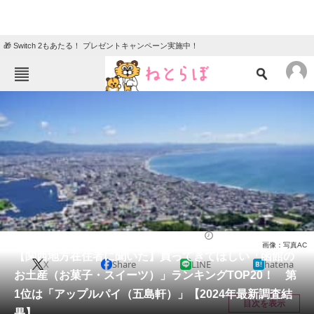
🎁 Switch 2もあたる！ プレゼントキャンペーン実施中！
ねとらぼメニュー
TOP
ニュース
エンタメ
クイズ
グルメ
地域
住まい
教育・育児
動物
リサーチ
北海道
2024/04/21 19:40（公開）
画像：写真AC
会員記事
【関西地方在住者に聞いた】買ってきてほしい「函館の
X
Share
LINE
hatena
お土産（お菓子・スイーツ）」ランキングTOP20！ 第
メディア
1位は「アップルパイ（五島軒）」【2024年最新調査結
目次を表示
果】
注目記事を集めた総合ページ