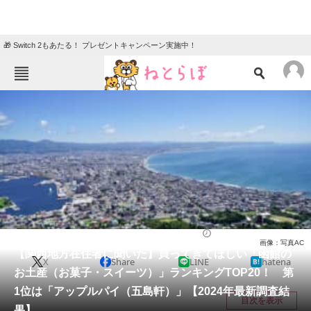
🎁 Switch 2もあたる！ プレゼントキャンペーン実施中！
ねとらぼメニュー
TOP
ニュース
エンタメ
クイズ
グルメ
地域
住まい
教育・育児
動物
リサーチ
北海道
2024/04/21 19:40（公開）
画像：写真AC
会員記事
【関西地方在住者に聞いた】買ってきてほしい「函館の
X
Share
LINE
hatena
お土産（お菓子・スイーツ）」ランキングTOP20！ 第
メディア
1位は「アップルパイ（五島軒）」【2024年最新調査結
目次を表示
果】
注目記事を集めた総合ページ