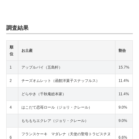
調査結果
順
お土産
割合
位
1
アップルパイ（五島軒）
15.7%
2
チーズオムレット（函館洋菓子スナッフルス）
11.4%
どらやき（千秋庵総本家）
11.4%
4
はこだて恋苺ロール（ジョリ・クレール）
9.0%
もちもちエクレア（ジョリ・クレール）
9.0%
フランスケーキ マダレナ（天使の聖母トラピスチヌ
6
6.6%