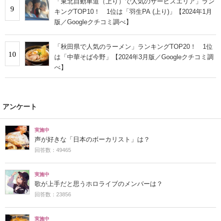
「東北自動車道（上り）で人気のサービスエリア」ラン
9
キングTOP10！ 1位は「羽生PA (上り)」【2024年1月
版／Googleクチコミ調べ】
「秋田県で人気のラーメン」ランキングTOP20！ 1位
10
は「中華そば今野」【2024年3月版／Googleクチコミ調
べ】
アンケート
実施中
声が好きな「日本のボーカリスト」は？
回答数：49465
実施中
歌が上手だと思うホロライブのメンバーは？
回答数：23856
実施中