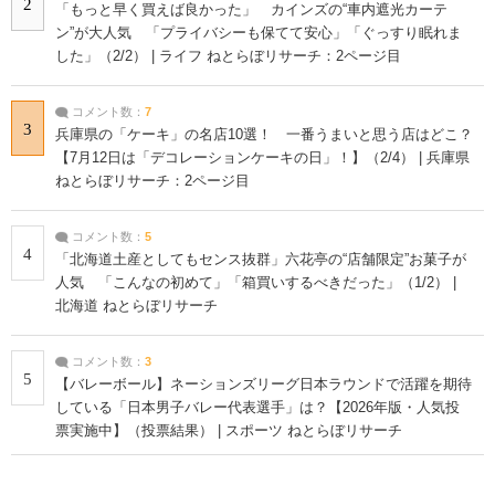
2
「もっと早く買えば良かった」 カインズの“車内遮光カーテ
ン”が大人気 「プライバシーも保てて安心」「ぐっすり眠れま
した」（2/2） | ライフ ねとらぼリサーチ：2ページ目
コメント数：
7
3
兵庫県の「ケーキ」の名店10選！ 一番うまいと思う店はどこ？
【7月12日は「デコレーションケーキの日」！】（2/4） | 兵庫県
ねとらぼリサーチ：2ページ目
コメント数：
5
4
「北海道土産としてもセンス抜群」六花亭の“店舗限定”お菓子が
人気 「こんなの初めて」「箱買いするべきだった」（1/2） |
北海道 ねとらぼリサーチ
コメント数：
3
5
【バレーボール】ネーションズリーグ日本ラウンドで活躍を期待
している「日本男子バレー代表選手」は？【2026年版・人気投
票実施中】（投票結果） | スポーツ ねとらぼリサーチ