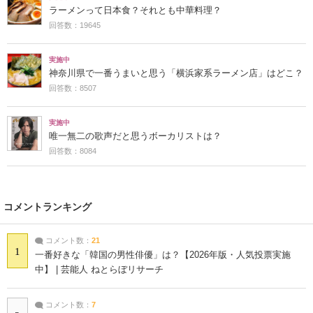
ラーメンって日本食？それとも中華料理？
回答数：19645
実施中
神奈川県で一番うまいと思う「横浜家系ラーメン店」はどこ？
回答数：8507
実施中
唯一無二の歌声だと思うボーカリストは？
回答数：8084
コメントランキング
コメント数：
21
1
一番好きな「韓国の男性俳優」は？【2026年版・人気投票実施
中】 | 芸能人 ねとらぼリサーチ
コメント数：
7