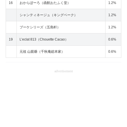
16
おからぼーろ（函館おたふく堂）
1.2%
シャンティネージュ（キングベーク）
1.2%
ブーケシリーズ（五島軒）
1.2%
19
L’eclat 813（Chouette Cacao）
0.6%
元祖 山親爺（千秋庵総本家）
0.6%
advertisement