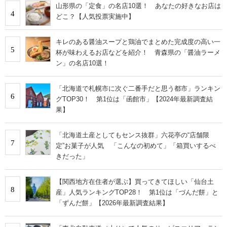
山形県の「定食」の名店10選！ あなたの好きなお店は
4
どこ？【人気投票実施中】
キレのある醤油スープと鶏油でまとめた完成度の高い一
5
杯が味わえるお店などを紹介！ 青森県の「醤油ラーメ
ン」の名店10選！
「北海道で札幌市に次ぐ二番手だと思う都市」ランキン
6
グTOP30！ 第1位は「函館市」【2024年最新調査結
果】
「北海道土産としてもセンス抜群」六花亭の“店舗限
7
定”お菓子が人気 「こんなの初めて」「箱買いするべ
きだった」
【関西地方在住者が選ぶ】買ってきてほしい「仙台土
8
産」人気ランキングTOP28！ 第1位は「づんだ餅」と
「ずんだ餅」【2026年最新調査結果】