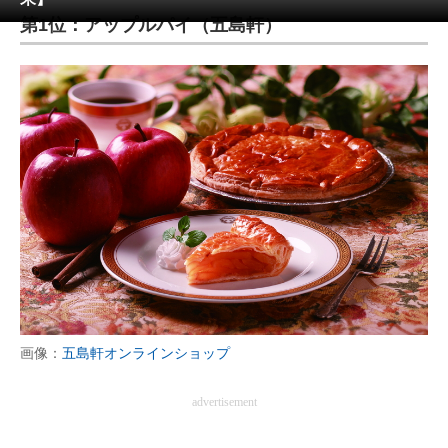
第1位：アップルパイ（五島軒）
ITの今と未来を見通す
スマホと通信の最新トレンド
進化するPCとデバイスの未来
好きが集まる 比べて選べる
ビジネスと働き方のヒント
AI活用のいまが分かる
企業ITのトレンドを詳説
経営リーダーのコミュニティ
画像：
五島軒オンラインショップ
マーケ×ITの今がよく分かる
advertisement
ITエンジニア向け専門サイト