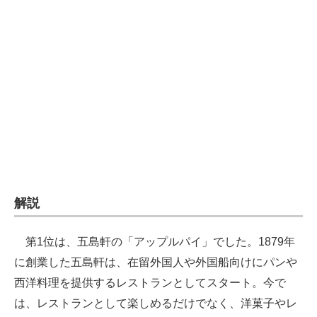
企業向けIT製品の総合サイト
IT製品の技術・比較・事例
製造業のIT導入・活用を支援
モノづくり技術者専門サイト
エレクトロニクス専門サイト
電子設計の基本と応用
エネルギーの専門メディア
解説
建設×テクノロジーの最前線
第1位は、五島軒の「アップルパイ」でした。1879年
ちょっと気になるネットの話題
に創業した五島軒は、在留外国人や外国船向けにパンや
西洋料理を提供するレストランとしてスタート。今で
は、レストランとして楽しめるだけでなく、洋菓子やレ