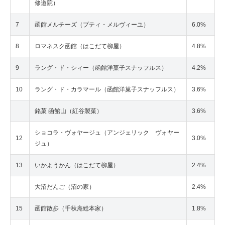
修道院）
7
函館メルチーズ（プティ・メルヴィーユ）
6.0%
8
ロマネスク函館（はこだて柳屋）
4.8%
9
ラング・ド・シィー（函館洋菓子スナッフルス）
4.2%
10
ラング・ド・カラマール（函館洋菓子スナッフルス）
3.6%
銘菓 函館山（紅谷製菓）
3.6%
ショコラ・ヴォヤージュ（アンジェリック ヴォヤー
12
3.0%
ジュ）
13
いかようかん（はこだて柳屋）
2.4%
大沼だんご（沼の家）
2.4%
15
函館散歩（千秋庵総本家）
1.8%