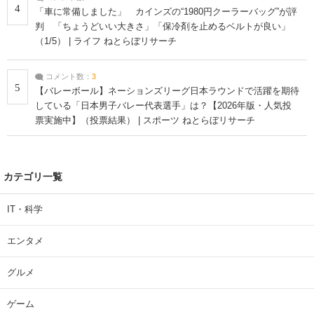
4
「車に常備しました」 カインズの“1980円クーラーバッグ”が評
判 「ちょうどいい大きさ」「保冷剤を止めるベルトが良い」
（1/5） | ライフ ねとらぼリサーチ
コメント数：
3
5
【バレーボール】ネーションズリーグ日本ラウンドで活躍を期待
している「日本男子バレー代表選手」は？【2026年版・人気投
票実施中】（投票結果） | スポーツ ねとらぼリサーチ
カテゴリ一覧
IT・科学
エンタメ
グルメ
ゲーム