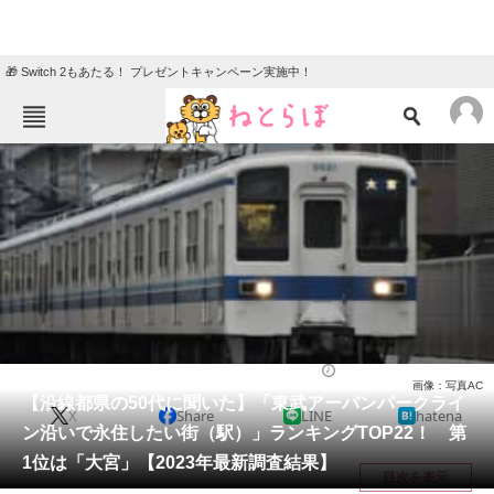
🎁 Switch 2もあたる！ プレゼントキャンペーン実施中！
ねとらぼメニュー
TOP
ニュース
エンタメ
クイズ
グルメ
地域
住まい
教育・育児
動物
リサーチ
住まい
2024/04/18 17:15（公開）
画像：写真AC
会員記事
【沿線都県の50代に聞いた】「東武アーバンパークライ
X
Share
LINE
hatena
ン沿いで永住したい街（駅）」ランキングTOP22！ 第
メディア
1位は「大宮」【2023年最新調査結果】
目次を表示
注目記事を集めた総合ページ