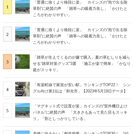
「普通に抜くより格段に楽」 カインズの“泡で出る除
1
草剤”に絶賛の声 「雑草への吸着力良し」「かけたと
ころがわかりやすい」
「普通に抜くより格段に楽」 カインズの“泡で出る除
2
草剤”に絶賛の声 「雑草への吸着力良し」「かけたと
ころがわかりやすい」
「雑草が生えてくるのが嫌で購入」夏の草むしりを減ら
3
せる“雑草対策グッズ”3選 「施工が楽で簡単」「かなり
庭がスッキリ」
「有楽町線で家賃が安い駅」ランキングTOP22！ シン
4
グル向け第1位は「和光市」【2023年5月19日データ】
「マグネット式で設置が楽」カインズの“室外機日よけ
5
パネル”に絶賛の声 「大きさもあって見た目もスッキ
リ」「割としっかりしている」
老後に住みたい「都道府県」ランキングTOP30！ 1位