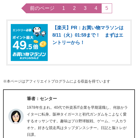
前のページ
1
2
3
4
5
【楽天】PR：お買い物マラソンは
8/11（火）01:59まで！ まずはエ
ントリーから！
※本ページはアフィリエイトプログラムによる収益を得ています
筆者：センター
1978年生まれ。40代で外資系IT企業を早期退職し、何故かラ
イターに転身。阪神タイガースと初代ガンダムをこよなく愛
するオッサンです。趣味はプロ野球観戦、ゲーム、一人カラ
オケ。好きな競走馬はタップダンスシチー。日記と脳トレが
日課。