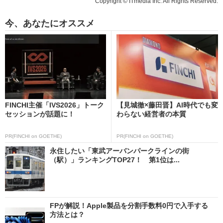
Copyright © ITmedia Inc. All Rights Reserved.
今、あなたにオススメ
FINCHI主催「IVS2026」トーク
【見城徹×藤田晋】AI時代でも変
セッションが話題に！
わらない経営者の本質
PR(FINCHI on GOETHE)
PR(FINCHI on GOETHE)
永住したい「東武アーバンパークラインの街
（駅）」ランキングTOP27！ 第1位は...
FPが解説！Apple製品を分割手数料0円で入手する
方法とは？