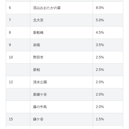
6
流山おおたかの森
8.0%
7
北大宮
5.0%
8
新船橋
4.5%
9
岩槻
3.5%
10
野田市
2.5%
新柏
2.5%
12
清水公園
2.0%
新鎌ケ谷
2.0%
藤の牛島
2.0%
15
鎌ケ谷
1.5%