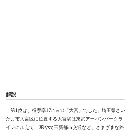
企業向けIT製品の総合サイト
IT製品の技術・比較・事例
製造業のIT導入・活用を支援
モノづくり技術者専門サイト
エレクトロニクス専門サイト
電子設計の基本と応用
エネルギーの専門メディア
解説
建設×テクノロジーの最前線
ちょっと気になるネットの話題
第1位は、得票率17.4％の「大宮」でした。埼玉県さい
たま市大宮区に位置する大宮駅は東武アーバンパークラ
インに加えて、JRや埼玉新都市交通など、さまざまな路