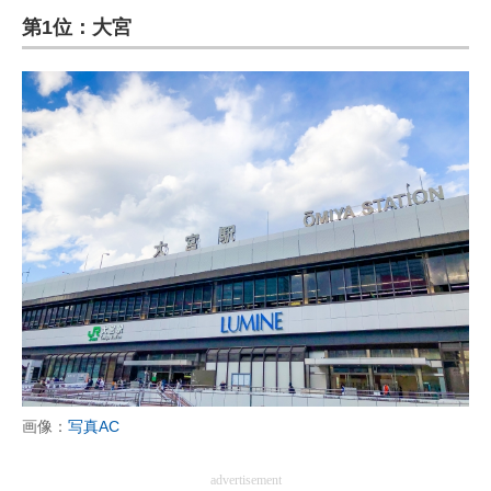
第1位：大宮
ITの今と未来を見通す
スマホと通信の最新トレンド
進化するPCとデバイスの未来
好きが集まる 比べて選べる
ビジネスと働き方のヒント
AI活用のいまが分かる
企業ITのトレンドを詳説
経営リーダーのコミュニティ
マーケ×ITの今がよく分かる
画像：
写真AC
ITエンジニア向け専門サイト
advertisement