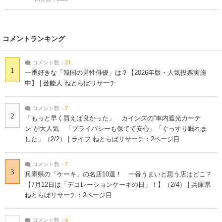
コメントランキング
コメント数：
21
1
一番好きな「韓国の男性俳優」は？【2026年版・人気投票実施
中】 | 芸能人 ねとらぼリサーチ
コメント数：
7
2
「もっと早く買えば良かった」 カインズの“車内遮光カーテ
ン”が大人気 「プライバシーも保てて安心」「ぐっすり眠れま
した」（2/2） | ライフ ねとらぼリサーチ：2ページ目
コメント数：
7
3
兵庫県の「ケーキ」の名店10選！ 一番うまいと思う店はどこ？
【7月12日は「デコレーションケーキの日」！】（2/4） | 兵庫県
ねとらぼリサーチ：2ページ目
コメント数：
4