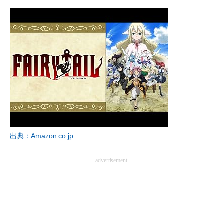
出典：Amazon.co.jp
advertisement