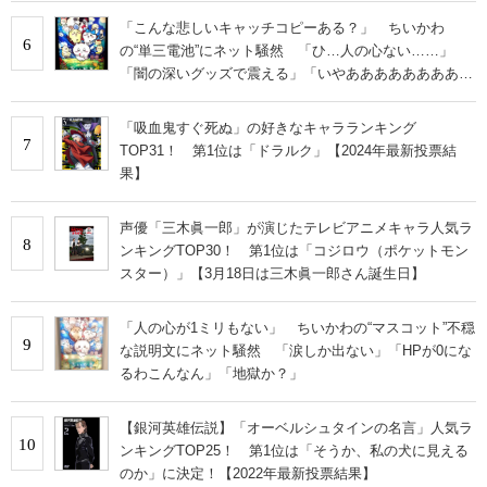
「こんな悲しいキャッチコピーある？」 ちいかわ
6
の“単三電池”にネット騒然 「ひ…人の心ない……」
「闇の深いグッズで震える」「いやあああああああああ
あ」
「吸血鬼すぐ死ぬ」の好きなキャラランキング
7
TOP31！ 第1位は「ドラルク」【2024年最新投票結
果】
声優「三木眞一郎」が演じたテレビアニメキャラ人気ラ
8
ンキングTOP30！ 第1位は「コジロウ（ポケットモン
スター）」【3月18日は三木眞一郎さん誕生日】
「人の心が1ミリもない」 ちいかわの“マスコット”不穏
9
な説明文にネット騒然 「涙しか出ない」「HPが0にな
るわこんなん」「地獄か？」
【銀河英雄伝説】「オーベルシュタインの名言」人気ラ
10
ンキングTOP25！ 第1位は「そうか、私の犬に見える
のか」に決定！【2022年最新投票結果】