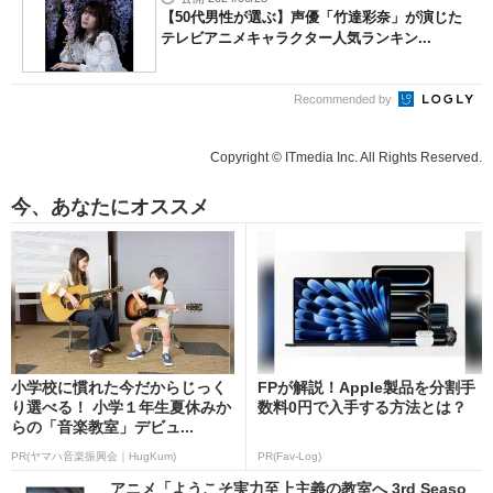
【50代男性が選ぶ】声優「竹達彩奈」が演じた
テレビアニメキャラクター人気ランキン...
Recommended by
Copyright © ITmedia Inc. All Rights Reserved.
今、あなたにオススメ
小学校に慣れた今だからじっく
FPが解説！Apple製品を分割手
り選べる！ 小学１年生夏休みか
数料0円で入手する方法とは？
らの「音楽教室」デビュ...
PR(ヤマハ音楽振興会｜HugKum)
PR(Fav-Log)
アニメ「ようこそ実力至上主義の教室へ 3rd Seaso