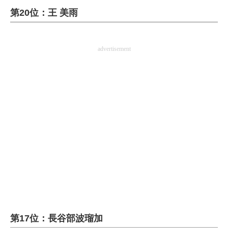
第20位：王 美雨
ITの今と未来を見通す
スマホと通信の最新トレンド
advertisement
進化するPCとデバイスの未来
好きが集まる 比べて選べる
ビジネスと働き方のヒント
AI活用のいまが分かる
企業ITのトレンドを詳説
経営リーダーのコミュニティ
マーケ×ITの今がよく分かる
第17位：長谷部波瑠加
ITエンジニア向け専門サイト