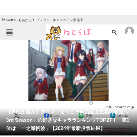
🎁 Switch 2もあたる！ プレゼントキャンペーン実施中！
ねとらぼメニュー
TOP
ニュース
エンタメ
クイズ
グルメ
地域
住まい
教育・育児
動物
リサーチ
アニメ
2024/04/27 20:30（公開）
出典：Amazon.co.jp
会員記事
【男性が選ぶ】アニメ「ようこそ実力至上主義の教室へ
X
Share
LINE
hatena
3rd Season」の好きなキャラランキングTOP27！ 第1
メディア
位は「一之瀬帆波」【2024年最新投票結果】
目次を表示
注目記事を集めた総合ページ