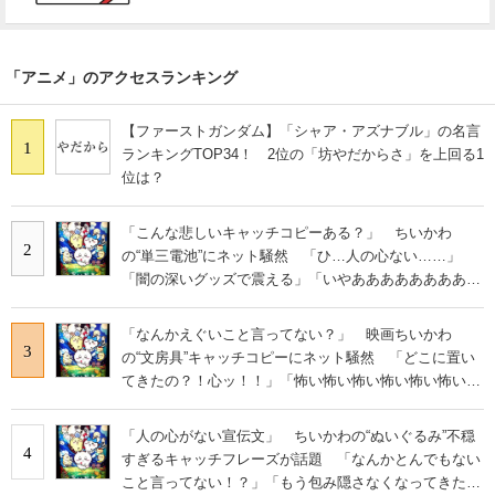
「アニメ」のアクセスランキング
【ファーストガンダム】「シャア・アズナブル」の名言
1
ランキングTOP34！ 2位の「坊やだからさ」を上回る1
位は？
「こんな悲しいキャッチコピーある？」 ちいかわ
2
の“単三電池”にネット騒然 「ひ…人の心ない……」
「闇の深いグッズで震える」「いやあああああああああ
あ」
「なんかえぐいこと言ってない？」 映画ちいかわ
3
の“文房具”キャッチコピーにネット騒然 「どこに置い
てきたの？！心ッ！！」「怖い怖い怖い怖い怖い怖い怖
い」
「人の心がない宣伝文」 ちいかわの“ぬいぐるみ”不穏
4
すぎるキャッチフレーズが話題 「なんかとんでもない
こと言ってない！？」「もう包み隠さなくなってきた