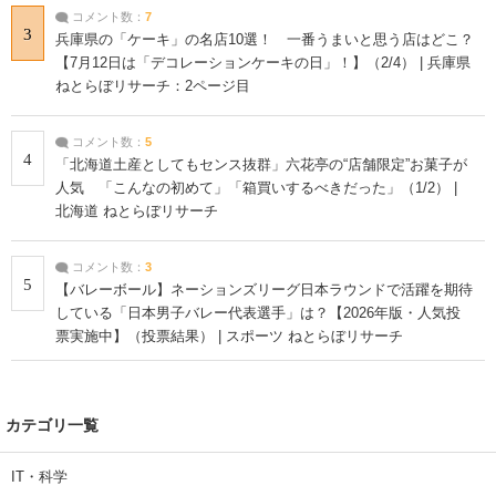
コメント数：
7
3
兵庫県の「ケーキ」の名店10選！ 一番うまいと思う店はどこ？
【7月12日は「デコレーションケーキの日」！】（2/4） | 兵庫県
ねとらぼリサーチ：2ページ目
コメント数：
5
4
「北海道土産としてもセンス抜群」六花亭の“店舗限定”お菓子が
人気 「こんなの初めて」「箱買いするべきだった」（1/2） |
北海道 ねとらぼリサーチ
コメント数：
3
5
【バレーボール】ネーションズリーグ日本ラウンドで活躍を期待
している「日本男子バレー代表選手」は？【2026年版・人気投
票実施中】（投票結果） | スポーツ ねとらぼリサーチ
カテゴリ一覧
IT・科学