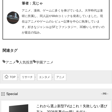
筆者：兄じゃ
アニメ、漫画、ゲームに多くを捧げている人。大学時代は漫
研に所属し、同人誌やWebコミックを発表していました。現
在はアニメやゲームのレビュー記事を中心に執筆していま
す。好きなジャンルはSFとファンタジー、3D酔いしやすいの
が最近の悩み。
関連タグ
アニメ
人気投票
学園アニメ
TOP
リサーチ
エンタメ
アニメ
>
>
>
Special
- PR -
これから選ぶ新型TVはこれ！失敗しない選び
方と、2026年夏の一押しモデル