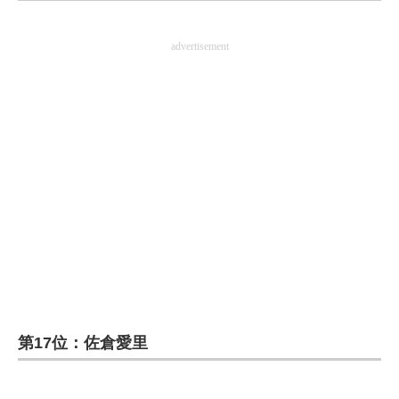
企業向けIT製品の総合サイト
advertisement
IT製品の技術・比較・事例
製造業のIT導入・活用を支援
モノづくり技術者専門サイト
エレクトロニクス専門サイト
電子設計の基本と応用
エネルギーの専門メディア
建設×テクノロジーの最前線
ちょっと気になるネットの話題
第17位：佐倉愛里