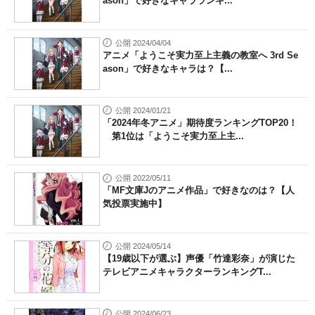
ason」で好きなキャラランキ...
公開 2024/04/04
アニメ「ようこそ実力至上主義の教室へ 3rd Se
ason」で好きなキャラは？【...
公開 2024/01/21
「2024年冬アニメ」期待度ランキングTOP20！
第1位は「ようこそ実力至上主...
公開 2022/05/11
「MF文庫Jのアニメ作品」で好きなのは？【人
気投票実施中】
公開 2024/05/14
【19歳以下が選ぶ】声優「竹達彩奈」が演じた
テレビアニメキャラクターランキングT...
公開 2024/06/23