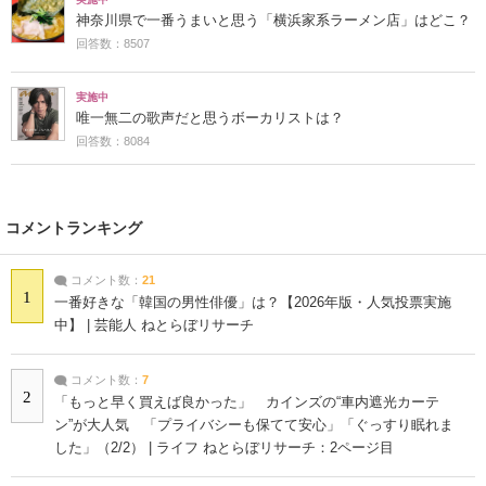
神奈川県で一番うまいと思う「横浜家系ラーメン店」はどこ？
回答数：8507
実施中
唯一無二の歌声だと思うボーカリストは？
回答数：8084
コメントランキング
コメント数：
21
1
一番好きな「韓国の男性俳優」は？【2026年版・人気投票実施
中】 | 芸能人 ねとらぼリサーチ
コメント数：
7
2
「もっと早く買えば良かった」 カインズの“車内遮光カーテ
ン”が大人気 「プライバシーも保てて安心」「ぐっすり眠れま
した」（2/2） | ライフ ねとらぼリサーチ：2ページ目