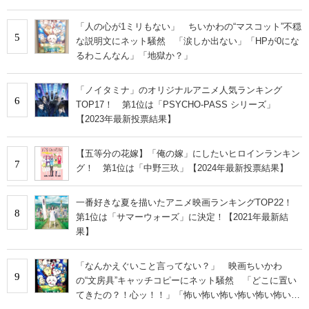
な」
「人の心が1ミリもない」 ちいかわの“マスコット”不穏
5
な説明文にネット騒然 「涙しか出ない」「HPが0にな
るわこんなん」「地獄か？」
「ノイタミナ」のオリジナルアニメ人気ランキング
6
TOP17！ 第1位は「PSYCHO-PASS シリーズ」
【2023年最新投票結果】
【五等分の花嫁】「俺の嫁」にしたいヒロインランキン
7
グ！ 第1位は「中野三玖」【2024年最新投票結果】
一番好きな夏を描いたアニメ映画ランキングTOP22！
8
第1位は「サマーウォーズ」に決定！【2021年最新結
果】
「なんかえぐいこと言ってない？」 映画ちいかわ
9
の“文房具”キャッチコピーにネット騒然 「どこに置い
てきたの？！心ッ！！」「怖い怖い怖い怖い怖い怖い怖