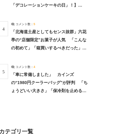
「デコレーションケーキの日」！】
（2/4） | 兵庫県 ねとらぼリサーチ：2ペ
ージ目
コメント数：
5
4
「北海道土産としてもセンス抜群」六花
亭の“店舗限定”お菓子が人気 「こんな
の初めて」「箱買いするべきだった」
（1/2） | 北海道 ねとらぼリサーチ
コメント数：
4
5
「車に常備しました」 カインズ
の“1980円クーラーバッグ”が評判 「ち
ょうどいい大きさ」「保冷剤を止めるベ
ルトが良い」（1/5） | ライフ ねとらぼ
リサーチ
カテゴリ一覧