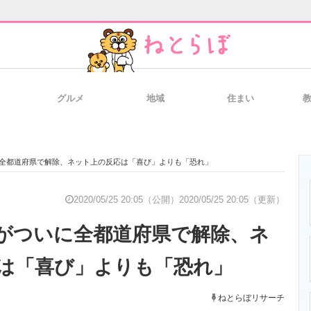
グルメ
地域
住まい
と未来を見通す
スマホと通信の最新トレンド
進化するPCとデ
全都道府県で解除、ネット上の反応は「喜び」よりも「恐れ」
のいまが分かる
企業ITのトレンドを詳説
経営リーダーの
2020/05/25 20:05（公開）
2020/05/25 20:05（更新）
がついに全都道府県で解除、ネ
T製品の総合サイト
IT製品の技術・比較・事例
製造業のIT導入
は「喜び」よりも「恐れ」
ねとらぼリサーチ