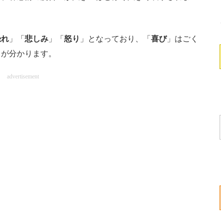
恐れ
」「
悲しみ
」「
怒り
」となっており、「
喜び
」はごく
とが分かります。
advertisement