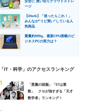
安全に 買い切りクラウドストレ
門メディア
建設×テクノロジーの最前線
ージ
【iHerb】「迷ったらこれ！」
みんなが"リピ買い"している人
気商品
重量約999g、最新CPU搭載のビ
ジネスPCの実力は？
「IT・科学」のアクセスランキング
1
「悪魔の頭脳」「57は素
数」 クセが強すぎる「天才
数学者」ランキング！