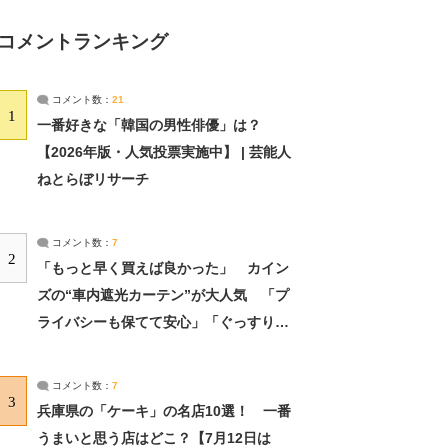
コメントランキング
コメント数：
21
1
一番好きな「韓国の男性俳優」は？
【2026年版・人気投票実施中】 | 芸能人
ねとらぼリサーチ
コメント数：
7
2
「もっと早く買えば良かった」 カイン
ズの“車内遮光カーテン”が大人気 「プ
ライバシーも保てて安心」「ぐっすり眠
れました」（2/2） | ライフ ねとらぼリ
サーチ：2ページ目
コメント数：
7
3
兵庫県の「ケーキ」の名店10選！ 一番
うまいと思う店はどこ？【7月12日は