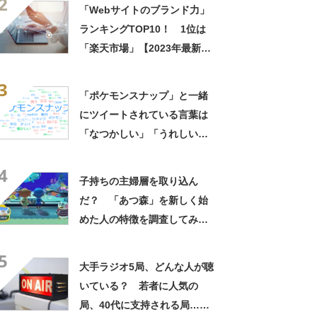
2
「Webサイトのブランド力」
ランキングTOP10！ 1位は
「楽天市場」【2023年最新調
査結果】
3
「ポケモンスナップ」と一緒
にツイートされている言葉は
「なつかしい」「うれしい」
「新しい」……ネット上の反
4
応を調査
子持ちの主婦層を取り込ん
だ？ 「あつ森」を新しく始
めた人の特徴を調査してみ
た！
5
大手ラジオ5局、どんな人が聴
いている？ 若者に人気の
局、40代に支持される局……