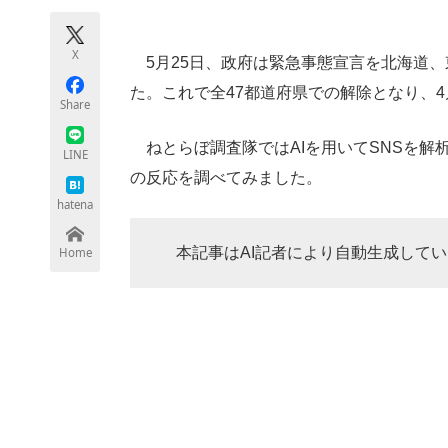
モノづくり技術者専門サイト
エレクトロ
X
5月25日、政府は緊急事態宣言を北海道、
た。これで全47都道府県での解除となり、4
Share
ちょっと気になるネットの話題
ねとらぼ調査隊ではAIを用いてSNSを解析
LINE
の反応を調べてみました。
hatena
本記事はAI記者により自動生成してい
Home