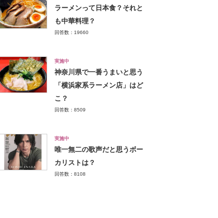
ラーメンって日本食？それと
も中華料理？
回答数：19660
実施中
神奈川県で一番うまいと思う
「横浜家系ラーメン店」はど
こ？
回答数：8509
実施中
唯一無二の歌声だと思うボー
カリストは？
回答数：8108