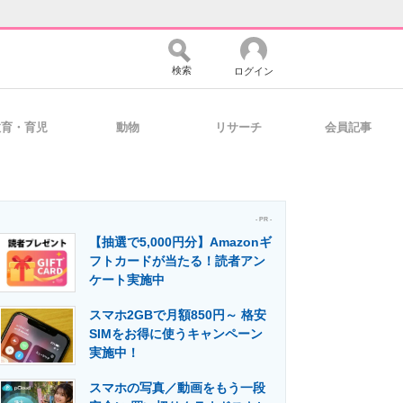
検索
ログイン
教育・育児
動物
リサーチ
会員記事
バイスの未来
好きが集まる 比べて選べる
- PR -
【抽選で5,000円分】Amazonギ
コミュニティ
マーケ×ITの今がよく分かる
フトカードが当たる！読者アン
ケート実施中
スマホ2GBで月額850円～ 格安
・活用を支援
SIMをお得に使うキャンペーン
実施中！
スマホの写真／動画をもう一段