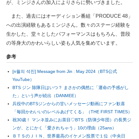
が、ミンジさんの加入によりさらに勢いづきました。
また、過去にはオーディション番組「PRODUCE 48」
への出演経験もあるミンジさん。数々のステージ経験を
生かした、堂々としたパフォーマンスはもちろん、普段
の等身大のかわいらしい姿も人気を集めています。
参考
[n월의 석진] Message from Jin : May 2024（BTS公式
YouTube）
BTS ジン 除隊日はいつ？ まさかの偶然に「運命の予感がし
た」という声が続出（DANMEE）
兵役中のBTSジンからの甘いメッセージ動画にファン歓喜
「毎回かわいいのレベルあげてくる」（THE FIRST TIMES）
祝30歳！ マンネ並みにお茶目♡BTS（防弾少年団）の長男ジ
ンが、とにかく「愛されちゃう」10の理由（25ans）
ＢＴＳのＪＩＮ、世界最高のイケメン投票で１位（中央日