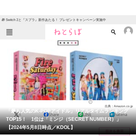
🎁 Switch 2と『スプラ』新作あたる！ プレゼントキャンペーン実施中
ねとらぼメニュー
TOP
ニュース
エンタメ
クイズ
グルメ
地域
住まい
教育・育児
動物
リサーチ
芸能人
2024/05/09 20:00（公開）
出典：Amazon.co.jp
会員記事
「最も人気のK-POPアイドル」リアルタイムランキング
X
Share
LINE
hatena
TOP15！ 1位は「ミンジ（SECRET NUMBER）」
メディア
【2024年5月8日時点／KDOL】
目次を表示
注目記事を集めた総合ページ