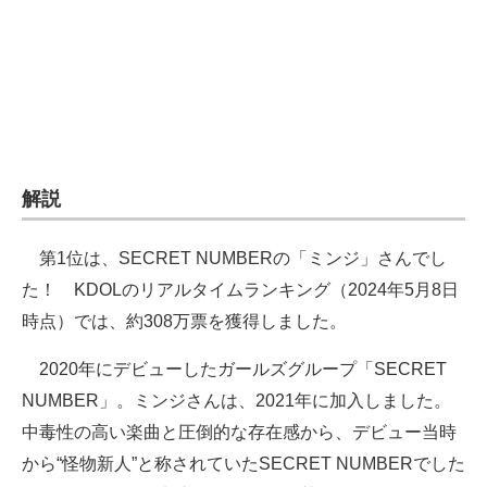
企業向けIT製品の総合サイト
IT製品の技術・比較・事例
製造業のIT導入・活用を支援
モノづくり技術者専門サイト
解説
エレクトロニクス専門サイト
第1位は、SECRET NUMBERの「ミンジ」さんでし
電子設計の基本と応用
た！ KDOLのリアルタイムランキング（2024年5月8日
エネルギーの専門メディア
時点）では、約308万票を獲得しました。
建設×テクノロジーの最前線
2020年にデビューしたガールズグループ「SECRET
NUMBER」。ミンジさんは、2021年に加入しました。
ちょっと気になるネットの話題
中毒性の高い楽曲と圧倒的な存在感から、デビュー当時
から“怪物新人”と称されていたSECRET NUMBERでした