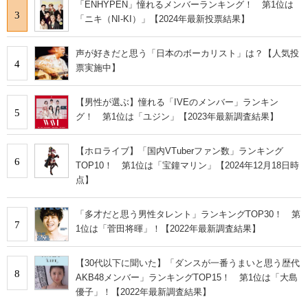
「ENHYPEN」憧れるメンバーランキング！ 第1位は
3
「ニキ（NI-KI）」【2024年最新投票結果】
声が好きだと思う「日本のボーカリスト」は？【人気投
4
票実施中】
【男性が選ぶ】憧れる「IVEのメンバー」ランキン
5
グ！ 第1位は「ユジン」【2023年最新調査結果】
【ホロライブ】「国内VTuberファン数」ランキング
6
TOP10！ 第1位は「宝鐘マリン」【2024年12月18日時
点】
「多才だと思う男性タレント」ランキングTOP30！ 第
7
1位は「菅田将暉」！【2022年最新調査結果】
【30代以下に聞いた】「ダンスが一番うまいと思う歴代
8
AKB48メンバー」ランキングTOP15！ 第1位は「大島
優子」！【2022年最新調査結果】