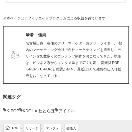
※本ページはアフィリエイトプログラムによる収益を得ています
筆者：佳純
名古屋出身・在住のフリーマーケター兼フリーライター。 都
内のマーケティング会社で自社マーケティングを担当し、デ
ザイン含め数多くのコンテンツ制作をおこなってきた。執筆
は、ビジネス系からエンタメ系まで広く対応。 音楽(J-POP・
K-POP・C-POP)と雑貨が好き。最近はECで雑貨の仕入れ販
売をおこなっている。
関連タグ
K-POP
KDOL × ねとらぼ
アイドル
TOP
リサーチ
エンタメ
芸能人
>
>
>