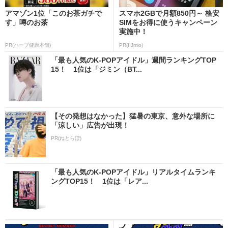
アマゾン1位「このお茶ガチで
スマホ2GBで月額850円～ 格安
す」噂のお茶
SIMをお得に使うキャンペーン
実施中！
PR(ハーブ健康本舗)
PR(IIJmio)
「最も人気のK-POPアイドル」週間ランキングTOP
15！ 1位は「ジミン（BT...
【その発想はなかった】猛暑の東京、意外な場所に
「涼しい」広告が出現！
PR(ねとらぼ)
「最も人気のK-POPアイドル」リアルタイムランキ
ングTOP15！ 1位は「レア...