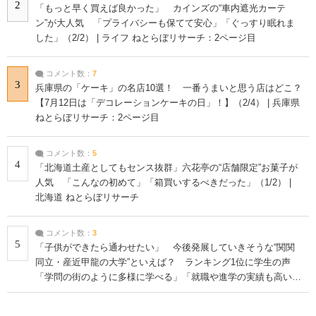
2
「もっと早く買えば良かった」 カインズの“車内遮光カーテ
ン”が大人気 「プライバシーも保てて安心」「ぐっすり眠れま
した」（2/2） | ライフ ねとらぼリサーチ：2ページ目
コメント数：
7
3
兵庫県の「ケーキ」の名店10選！ 一番うまいと思う店はどこ？
【7月12日は「デコレーションケーキの日」！】（2/4） | 兵庫県
ねとらぼリサーチ：2ページ目
コメント数：
5
4
「北海道土産としてもセンス抜群」六花亭の“店舗限定”お菓子が
人気 「こんなの初めて」「箱買いするべきだった」（1/2） |
北海道 ねとらぼリサーチ
コメント数：
3
5
「子供ができたら通わせたい」 今後発展していきそうな“関関
同立・産近甲龍の大学”といえば？ ランキング1位に学生の声
「学問の街のように多様に学べる」「就職や進学の実績も高い」
| 大学 ねとらぼリサーチ