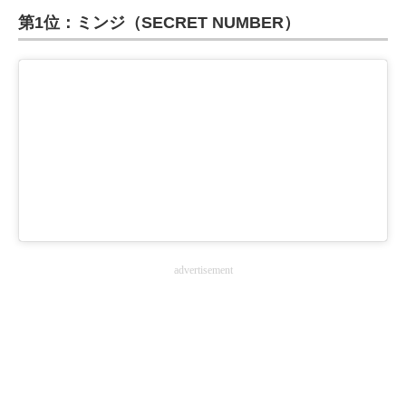
第1位：ミンジ（SECRET NUMBER）
ITの今と未来を見通す
スマホと通信の最新トレンド
進化するPCとデバイスの未来
好きが集まる 比べて選べる
ビジネスと働き方のヒント
AI活用のいまが分かる
advertisement
企業ITのトレンドを詳説
経営リーダーのコミュニティ
マーケ×ITの今がよく分かる
ITエンジニア向け専門サイト