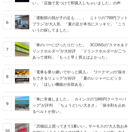
い」「店舗で見つけて即購入しちゃいました」の声
「運動部の我が子の足も……」 ニトリの“799円フット
6
ブラシ”が大人気 「夏の足が本当にスッキリ」「こう
いうの探してました」
「車のバーにぴったりだった」 3COINSの“スマホ＆ド
7
リンクホルダー”が大好評 「ドリンクホルダーが二つ
あって便利」「もっと早く買えばよかった」
「電車を乗り継いでやっと購入」 ワークマンの“保冷
8
もできるリュック”が好評 「夏のレジャーにピッタ
リ」「ほしい機能が全部ある」
「車に常備しました」 カインズの“1980円クーラーバ
9
ッグ”が評判 「ちょうどいい大きさ」「保冷剤を止め
るベルトが良い」
「20個以上買ってきて1番いい」サーモスの“大人気お弁
10