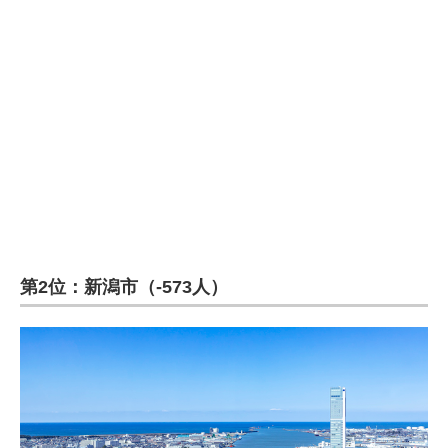
企業向けIT製品の総合サイト
IT製品の技術・比較・事例
製造業のIT導入・活用を支援
モノづくり技術者専門サイト
エレクトロニクス専門サイト
電子設計の基本と応用
エネルギーの専門メディア
第2位：新潟市（-573人）
建設×テクノロジーの最前線
ちょっと気になるネットの話題