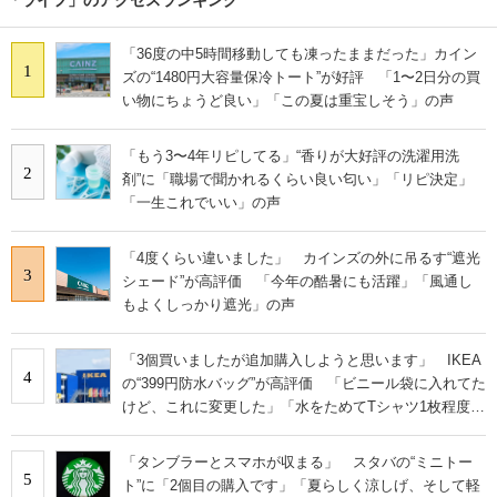
「36度の中5時間移動しても凍ったままだった」カイン
1
ズの“1480円大容量保冷トート”が好評 「1〜2日分の買
い物にちょうど良い」「この夏は重宝しそう」の声
「もう3〜4年リピしてる」“香りが大好評の洗濯用洗
2
剤”に「職場で聞かれるくらい良い匂い」「リピ決定」
「一生これでいい」の声
「4度くらい違いました」 カインズの外に吊るす“遮光
3
シェード”が高評価 「今年の酷暑にも活躍」「風通し
もよくしっかり遮光」の声
「3個買いましたが追加購入しようと思います」 IKEA
4
の“399円防水バッグ”が高評価 「ビニール袋に入れてた
けど、これに変更した」「水をためてTシャツ1枚程度な
ら洗える」
「タンブラーとスマホが収まる」 スタバの“ミニトー
5
ト”に「2個目の購入です」「夏らしく涼しげ、そして軽