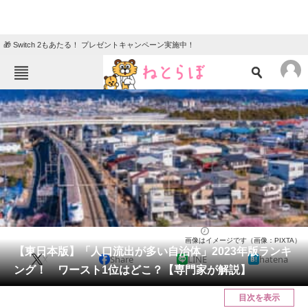
🎁 Switch 2もあたる！ プレゼントキャンペーン実施中！
ねとらぼメニュー
TOP
ニュース
エンタメ
クイズ
グルメ
地域
住まい
教育・育児
動物
リサーチ
ライフ
2024/05/23 12:25（公開）
画像はイメージです（画像：PIXTA）
会員記事
【東日本版】「人口流出が多い自治体」2023年版ランキ
X
Share
LINE
hatena
ング！ ワースト1位はどこ？【専門家が解説】
メディア
目次を表示
注目記事を集めた総合ページ