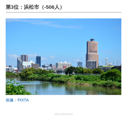
第3位：浜松市（-506人）
ITの今と未来を見通す
スマホと通信の最新トレンド
進化するPCとデバイスの未来
好きが集まる 比べて選べる
ビジネスと働き方のヒント
AI活用のいまが分かる
企業ITのトレンドを詳説
経営リーダーのコミュニティ
画像：PIXTA
マーケ×ITの今がよく分かる
advertisement
ITエンジニア向け専門サイト