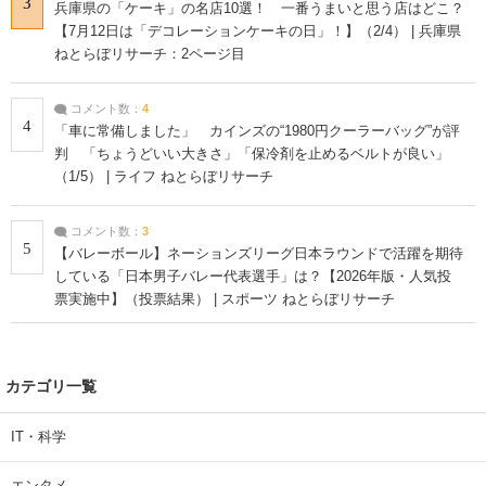
3
兵庫県の「ケーキ」の名店10選！ 一番うまいと思う店はどこ？
【7月12日は「デコレーションケーキの日」！】（2/4） | 兵庫県
ねとらぼリサーチ：2ページ目
コメント数：
4
4
「車に常備しました」 カインズの“1980円クーラーバッグ”が評
判 「ちょうどいい大きさ」「保冷剤を止めるベルトが良い」
（1/5） | ライフ ねとらぼリサーチ
コメント数：
3
5
【バレーボール】ネーションズリーグ日本ラウンドで活躍を期待
している「日本男子バレー代表選手」は？【2026年版・人気投
票実施中】（投票結果） | スポーツ ねとらぼリサーチ
カテゴリ一覧
IT・科学
エンタメ