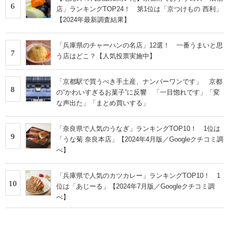
6
店」ランキングTOP24！ 第1位は「京つけもの 西利」
【2024年最新調査結果】
「兵庫県のチャーハンの名店」12選！ 一番うまいと思
7
う店はどこ？【人気投票実施中】
「京都駅で買うべき手土産、ナンバーワンです」 京都
8
の“かわいすぎるお菓子”に反響 「一目惚れです」「変
な声出た」「まとめ買いする」
「奈良県で人気のうなぎ」ランキングTOP10！ 1位は
9
「うな菊 奈良本店」【2024年4月版／Googleクチコミ調
べ】
「兵庫県で人気のカツカレー」ランキングTOP10！ 1
10
位は「あじーる」【2024年7月版／Googleクチコミ調
べ】