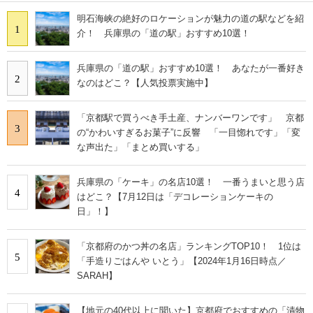
明石海峡の絶好のロケーションが魅力の道の駅などを紹
1
介！ 兵庫県の「道の駅」おすすめ10選！
兵庫県の「道の駅」おすすめ10選！ あなたが一番好き
2
なのはどこ？【人気投票実施中】
「京都駅で買うべき手土産、ナンバーワンです」 京都
3
の“かわいすぎるお菓子”に反響 「一目惚れです」「変
な声出た」「まとめ買いする」
兵庫県の「ケーキ」の名店10選！ 一番うまいと思う店
4
はどこ？【7月12日は「デコレーションケーキの
日」！】
「京都府のかつ丼の名店」ランキングTOP10！ 1位は
5
「手造りごはんや いとう」【2024年1月16日時点／
SARAH】
【地元の40代以上に聞いた】京都府でおすすめの「漬物