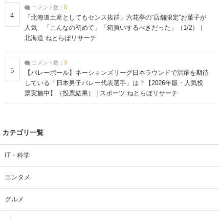
コメント数：
5
4
「北海道土産としてもセンス抜群」六花亭の“店舗限定”お菓子が
人気 「こんなの初めて」「箱買いするべきだった」（1/2） |
北海道 ねとらぼリサーチ
コメント数：
3
5
【バレーボール】ネーションズリーグ日本ラウンドで活躍を期待
している「日本男子バレー代表選手」は？【2026年版・人気投
票実施中】（投票結果） | スポーツ ねとらぼリサーチ
カテゴリ一覧
IT・科学
エンタメ
グルメ