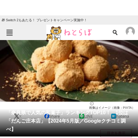
🎁 Switch 2もあたる！ プレゼントキャンペーン実施中！
ねとらぼメニュー
TOP
ニュース
エンタメ
クイズ
グルメ
地域
住まい
教育・育児
動物
リサーチ
奈良県
2024/05/26 20:10（公開）
画像はイメージ（画像：PIXTA）
会員記事
「奈良県で人気の和菓子」ランキングTOP10！ 1位は
X
Share
LINE
hatena
「だんご庄本店」【2024年5月版／Googleクチコミ調
メディア
べ】
目次を表示
注目記事を集めた総合ページ