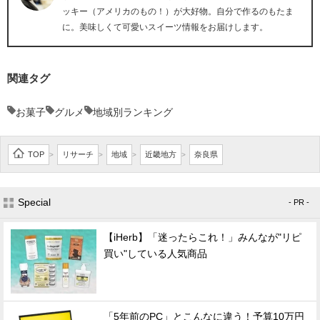
ッキー（アメリカのもの！）が大好物。自分で作るのもたま
に。美味しくて可愛いスイーツ情報をお届けします。
関連タグ
お菓子
グルメ
地域別ランキング
TOP
リサーチ
地域
近畿地方
奈良県
>
>
>
>
Special
- PR -
【iHerb】「迷ったらこれ！」みんなが"リピ
買い"している人気商品
「5年前のPC」とこんなに違う！予算10万円