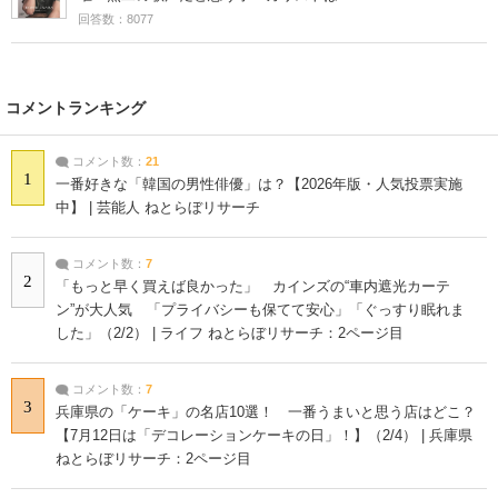
回答数：8077
コメントランキング
コメント数：
21
1
一番好きな「韓国の男性俳優」は？【2026年版・人気投票実施
中】 | 芸能人 ねとらぼリサーチ
コメント数：
7
2
「もっと早く買えば良かった」 カインズの“車内遮光カーテ
ン”が大人気 「プライバシーも保てて安心」「ぐっすり眠れま
した」（2/2） | ライフ ねとらぼリサーチ：2ページ目
コメント数：
7
3
兵庫県の「ケーキ」の名店10選！ 一番うまいと思う店はどこ？
【7月12日は「デコレーションケーキの日」！】（2/4） | 兵庫県
ねとらぼリサーチ：2ページ目