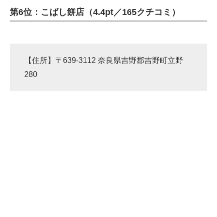
第6位：こばし餅店（4.4pt／165クチコミ）
ITの今と未来を見通す
スマホと通信の最新トレンド
【住所】〒639-3112 奈良県吉野郡吉野町立野
進化するPCとデバイスの未来
280
好きが集まる 比べて選べる
ビジネスと働き方のヒント
AI活用のいまが分かる
企業ITのトレンドを詳説
経営リーダーのコミュニティ
マーケ×ITの今がよく分かる
ITエンジニア向け専門サイト