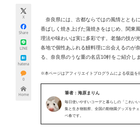
モノづくり技術者専門サイト
エレクトロ
X
奈良県には、古都ならではの風情とともに
香ばしく焼き上げた蒲焼きをはじめ、関東
Share
ちょっと気になるネットの話題
理法や味わいは実に多彩です。老舗の技が
各地で個性あふれる鰻料理に出会えるのが
LINE
る、奈良県のうな重の名店10軒をご紹介し
hatena
※本ページはアフィリエイトプログラムによる収益を
0
筆者：海原まりん
Home
毎日使いやすいコーデと暮らしの「これいい
集と生き物観察、全国の動物園グッズをチェ
ベ春です。