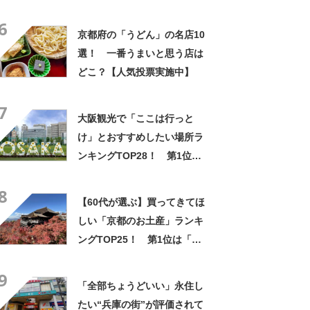
6
京都府の「うどん」の名店10
選！ 一番うまいと思う店は
どこ？【人気投票実施中】
7
大阪観光で「ここは行っと
け」とおすすめしたい場所ラ
ンキングTOP28！ 第1位は
「ユニバーサル・スタジオ・
8
ジャパン」【2024年最新投票
【60代が選ぶ】買ってきてほ
結果】
しい「京都のお土産」ランキ
ングTOP25！ 第1位は「生
八ッ橋（本家西尾八ッ橋）」
9
【2025年最新調査結果】
「全部ちょうどいい」永住し
たい“兵庫の街”が評価されて