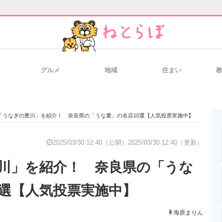
グルメ
地域
住まい
と未来を見通す
スマホと通信の最新トレンド
進化するPCとデ
「うなぎの豊川」を紹介！ 奈良県の「うな重」の名店10選【人気投票実施中】
のいまが分かる
企業ITのトレンドを詳説
経営リーダーの
2025/03/30 12:40（公開）
2025/03/30 12:40（更新）
川」を紹介！ 奈良県の「うな
T製品の総合サイト
IT製品の技術・比較・事例
製造業のIT導入
0選【人気投票実施中】
海原まりん