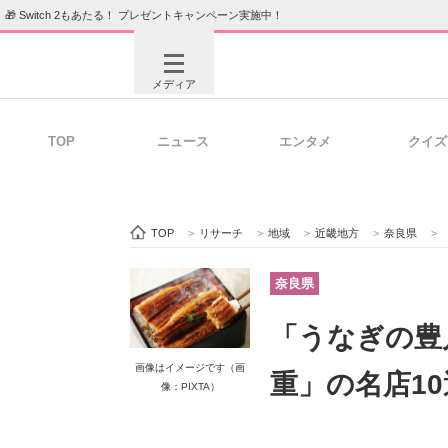
🎁 Switch 2もあたる！ プレゼントキャンペーン実施中！
メディア
TOP
ニュース
エンタメ
クイズ
注目記事を集めた総合ページ
ITの今
TOP
>
リサーチ
>
地域
>
近畿地方
>
奈良県
>
ビジネスと働き方のヒント
AI活用
奈良県
「うなぎの豊
ITエンジニア向け専門サイト
企業向けI
画像はイメージです（画
重」の名店1
像：PIXTA）