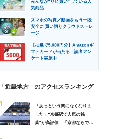
みんなが"リピ買い"している人
門メディア
建設×テクノロジーの最前線
気商品
スマホの写真／動画をもう一段
安全に 買い切りクラウドストレ
ージ
【抽選で5,000円分】Amazonギ
フトカードが当たる！読者アン
ケート実施中
「近畿地方」のアクセスランキング
1
「あっという間になくなりま
した」“京都駅で人気の銘
菓”が高評価 「京都ならでは
のお菓子」「ガチでうまいで