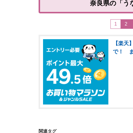
奈良県の「う
1
2
【楽天】
で！ 
関連タグ