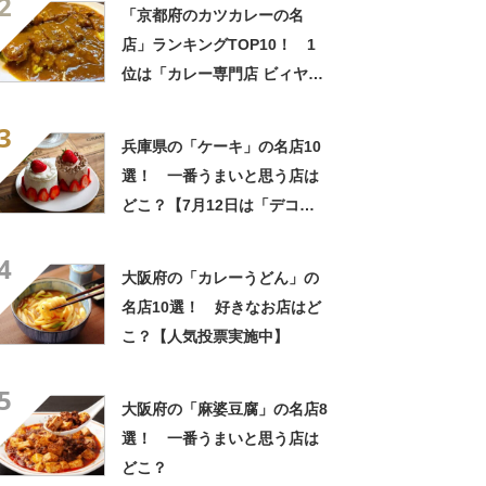
2
す」「職場ばら撒き用にぴっ
「京都府のカツカレーの名
たり」
店」ランキングTOP10！ 1
位は「カレー専門店 ビィヤン
ト」【2024年2月6日時点／
3
SARAH】
兵庫県の「ケーキ」の名店10
選！ 一番うまいと思う店は
どこ？【7月12日は「デコレ
ーションケーキの日」！】
4
大阪府の「カレーうどん」の
名店10選！ 好きなお店はど
こ？【人気投票実施中】
5
大阪府の「麻婆豆腐」の名店8
選！ 一番うまいと思う店は
どこ？