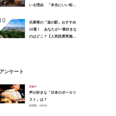
いる理由 「本当にいい街に
なりました！」「土地や物価
10
が安い」「梅田へは10分、三
兵庫県の「道の駅」おすすめ
宮にも30分」などの声
10選！ あなたが一番好きな
のはどこ？【人気投票実施
中】
アンケート
実施中
声が好きな「日本のボーカリ
スト」は？
回答数：49535