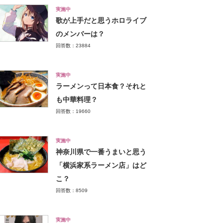
実施中
歌が上手だと思うホロライブ
のメンバーは？
回答数：23884
実施中
ラーメンって日本食？それと
も中華料理？
回答数：19660
実施中
神奈川県で一番うまいと思う
「横浜家系ラーメン店」はど
こ？
回答数：8509
実施中