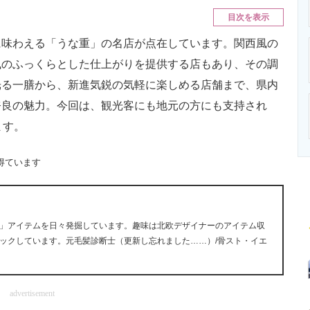
ニクス専門サイト
電子設計の基本と応用
エネルギーの専
目次を表示
味わえる「うな重」の名店が点在しています。関西風の
風のふっくらとした仕上がりを提供する店もあり、その調
光る一膳から、新進気鋭の気軽に楽しめる店舗まで、県内
奈良の魅力。今回は、観光客にも地元の方にも支持され
ます。
得ています
」アイテムを日々発掘しています。趣味は北欧デザイナーのアイテム収
ックしています。元毛髪診断士（更新し忘れました……）/骨スト・イエ
advertisement