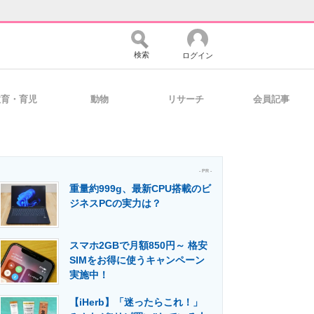
検索
ログイン
教育・育児
動物
リサーチ
会員記事
バイスの未来
好きが集まる 比べて選べる
- PR -
重量約999g、最新CPU搭載のビ
コミュニティ
マーケ×ITの今がよく分かる
ジネスPCの実力は？
スマホ2GBで月額850円～ 格安
・活用を支援
SIMをお得に使うキャンペーン
実施中！
【iHerb】「迷ったらこれ！」