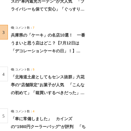
ズの“車内遮光カーテン”が大人気 「プ
ライバシーも保てて安心」「ぐっすり眠
れました」（2/2） | ライフ ねとらぼリ
サーチ：2ページ目
コメント数：
7
3
兵庫県の「ケーキ」の名店10選！ 一番
うまいと思う店はどこ？【7月12日は
「デコレーションケーキの日」！】
（2/4） | 兵庫県 ねとらぼリサーチ：2ペ
ージ目
コメント数：
5
4
「北海道土産としてもセンス抜群」六花
亭の“店舗限定”お菓子が人気 「こんな
の初めて」「箱買いするべきだった」
（1/2） | 北海道 ねとらぼリサーチ
コメント数：
4
5
「車に常備しました」 カインズ
の“1980円クーラーバッグ”が評判 「ち