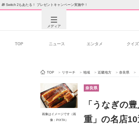
🎁 Switch 2もあたる！ プレゼントキャンペーン実施中！
メディア
TOP
ニュース
エンタメ
クイズ
注目記事を集めた総合ページ
ITの今
TOP
>
リサーチ
>
地域
>
近畿地方
>
奈良県
>
ビジネスと働き方のヒント
AI活用
奈良県
「うなぎの豊
ITエンジニア向け専門サイト
企業向けI
画像はイメージです（画
重」の名店1
像：PIXTA）