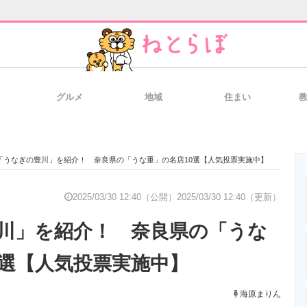
グルメ
地域
住まい
と未来を見通す
スマホと通信の最新トレンド
進化するPCとデ
「うなぎの豊川」を紹介！ 奈良県の「うな重」の名店10選【人気投票実施中】
のいまが分かる
企業ITのトレンドを詳説
経営リーダーの
2025/03/30 12:40（公開）
2025/03/30 12:40（更新）
川」を紹介！ 奈良県の「うな
T製品の総合サイト
IT製品の技術・比較・事例
製造業のIT導入
0選【人気投票実施中】
海原まりん