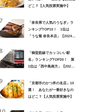
どこ？【人気投票実施中】
7
「奈良県で人気のうなぎ」ラ
ンキングTOP10！ 1位は
「うな菊 奈良本店」【2024年
4月版／Googleクチコミ調
8
べ】
「御堂筋線でカッコいい駅
名」ランキングTOP20！ 第
1位は「西中島南方」【2024
年最新投票結果】
9
「京都市のかつ丼の名店」10
選！ あなたが一番好きなの
はどこ？【人気投票実施中】
10