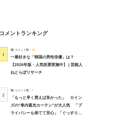
コメントランキング
コメント数：
21
1
一番好きな「韓国の男性俳優」は？
【2026年版・人気投票実施中】 | 芸能人
ねとらぼリサーチ
コメント数：
7
2
「もっと早く買えば良かった」 カイン
ズの“車内遮光カーテン”が大人気 「プ
ライバシーも保てて安心」「ぐっすり眠
れました」（2/2） | ライフ ねとらぼリ