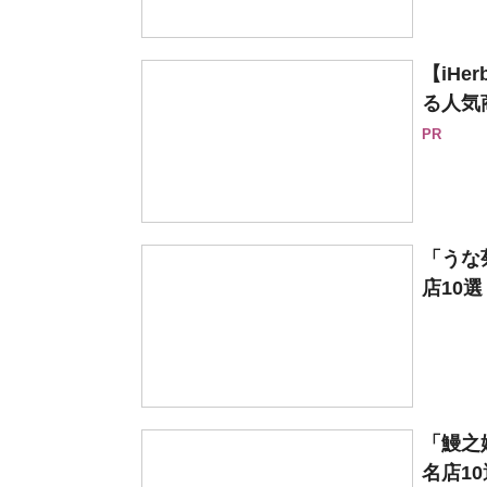
【iH
る人気
PR
「うな
店10
「鰻之
名店1