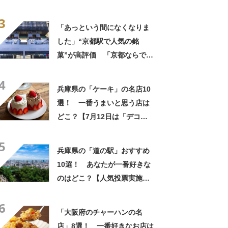
響 「一目惚れです」「変な
3
声出た」「まとめ買いする」
「あっという間になくなりま
した」“京都駅で人気の銘
菓”が高評価 「京都ならでは
のお菓子」「ガチでうまいで
4
す」「職場ばら撒き用にぴっ
兵庫県の「ケーキ」の名店10
たり」
選！ 一番うまいと思う店は
どこ？【7月12日は「デコレ
ーションケーキの日」！】
5
兵庫県の「道の駅」おすすめ
10選！ あなたが一番好きな
のはどこ？【人気投票実施
中】
6
「大阪府のチャーハンの名
店」8選！ 一番好きなお店は