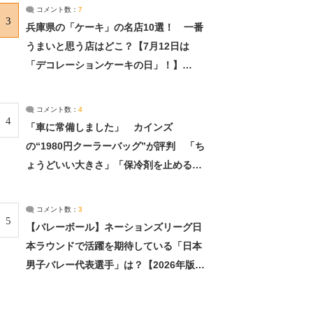
サーチ：2ページ目
コメント数：
7
3
兵庫県の「ケーキ」の名店10選！ 一番
うまいと思う店はどこ？【7月12日は
「デコレーションケーキの日」！】
（2/4） | 兵庫県 ねとらぼリサーチ：2ペ
ージ目
コメント数：
4
4
「車に常備しました」 カインズ
の“1980円クーラーバッグ”が評判 「ち
ょうどいい大きさ」「保冷剤を止めるベ
ルトが良い」（1/5） | ライフ ねとらぼ
リサーチ
コメント数：
3
5
【バレーボール】ネーションズリーグ日
本ラウンドで活躍を期待している「日本
男子バレー代表選手」は？【2026年版・
人気投票実施中】（投票結果） | スポー
ツ ねとらぼリサーチ