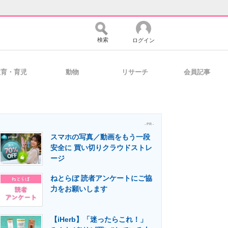
検索
ログイン
教育・育児
動物
リサーチ
会員記事
バイスの未来
好きが集まる 比べて選べる
- PR -
スマホの写真／動画をもう一段
コミュニティ
マーケ×ITの今がよく分かる
安全に 買い切りクラウドストレ
ージ
ねとらぼ 読者アンケートにご協
・活用を支援
力をお願いします
【iHerb】「迷ったらこれ！」