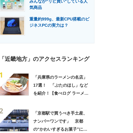
みんなが"リピ買い"している人
門メディア
建設×テクノロジーの最前線
気商品
重量約999g、最新CPU搭載のビ
ジネスPCの実力は？
「近畿地方」のアクセスランキング
1
「兵庫県のラーメンの名店」
17選！ 「ぶたのほし」など
を紹介！【食べログ ラーメン
WEST 百名店 2023】
2
「京都駅で買うべき手土産、
ナンバーワンです」 京都
の“かわいすぎるお菓子”に反