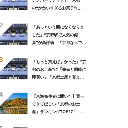
ナンバーワンです」 京都
の“かわいすぎるお菓子”に反
響 「一目惚れです」「変な
2
声出た」「まとめ買いする」
「あっという間になくなりま
した」“京都駅で人気の銘
菓”が高評価 「京都ならでは
のお菓子」「ガチでうまいで
3
す」「職場ばら撒き用にぴっ
「もっと買えばよかった」“京
たり」
都のお土産”に「発売と同時に
即買い」「京都土産と言え
ば…」「一気に半分食べちゃ
4
った」「おいしすぎて涙でそ
【東海在住者に聞いた】買っ
うだった」の声
てきてほしい「京都のお土
産」ランキングTOP27！ 第
1位は「八ッ橋（京都銘菓おた
べ）」【2026年最新調査結