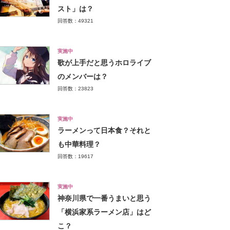
スト」は？
回答数：49321
実施中
歌が上手だと思うホロライブ
のメンバーは？
回答数：23823
実施中
ラーメンって日本食？それと
も中華料理？
回答数：19617
実施中
神奈川県で一番うまいと思う
「横浜家系ラーメン店」はど
こ？