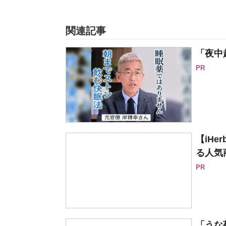
関連記事
「夜中
PR
【iH
る人気
PR
「うな