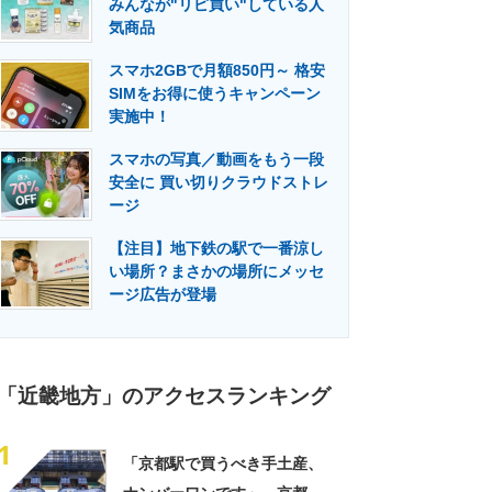
みんなが"リピ買い"している人
門メディア
建設×テクノロジーの最前線
気商品
スマホ2GBで月額850円～ 格安
SIMをお得に使うキャンペーン
実施中！
スマホの写真／動画をもう一段
安全に 買い切りクラウドストレ
ージ
【注目】地下鉄の駅で一番涼し
い場所？まさかの場所にメッセ
ージ広告が登場
「近畿地方」のアクセスランキング
1
「京都駅で買うべき手土産、