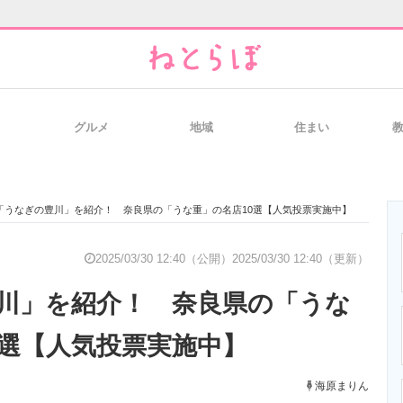
グルメ
地域
住まい
と未来を見通す
スマホと通信の最新トレンド
進化するPCとデ
「うなぎの豊川」を紹介！ 奈良県の「うな重」の名店10選【人気投票実施中】
のいまが分かる
企業ITのトレンドを詳説
経営リーダーの
2025/03/30 12:40（公開）
2025/03/30 12:40（更新）
川」を紹介！ 奈良県の「うな
T製品の総合サイト
IT製品の技術・比較・事例
製造業のIT導入
0選【人気投票実施中】
海原まりん