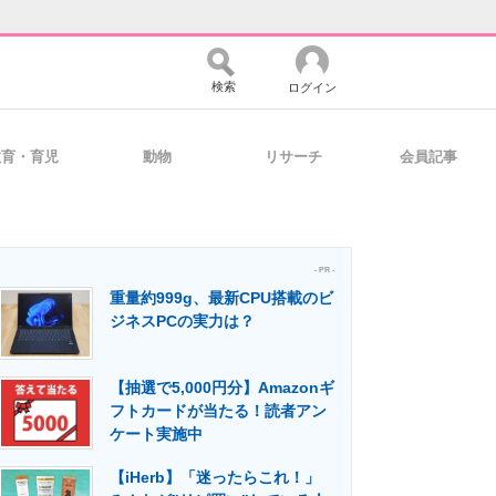
検索
ログイン
教育・育児
動物
リサーチ
会員記事
バイスの未来
好きが集まる 比べて選べる
- PR -
重量約999g、最新CPU搭載のビ
コミュニティ
マーケ×ITの今がよく分かる
ジネスPCの実力は？
【抽選で5,000円分】Amazonギ
・活用を支援
フトカードが当たる！読者アン
ケート実施中
【iHerb】「迷ったらこれ！」