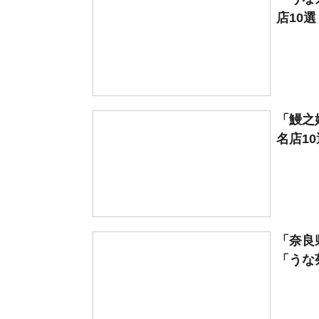
店10
「鰻之
名店1
「奈良
「うな菊