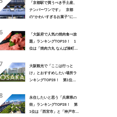
5
「京都駅で買うべき手土産、
果】
ナンバーワンです」 京都
の“かわいすぎるお菓子”に反
響 「一目惚れです」「変な
6
声出た」「まとめ買いする」
「大阪府で人気の焼肉食べ放
題」ランキングTOP10！ 1
位は「焼肉力丸 なんば湊町
店」【2024年3月版／Google
7
クチコミ調べ】
大阪観光で「ここは行っと
け」とおすすめしたい場所ラ
ンキングTOP28！ 第1位は
「ユニバーサル・スタジオ・
8
ジャパン」【2024年最新投票
永住したいと思う「兵庫県の
結果】
街」ランキングTOP28！ 第
1位は「西宮市」と「神戸市東