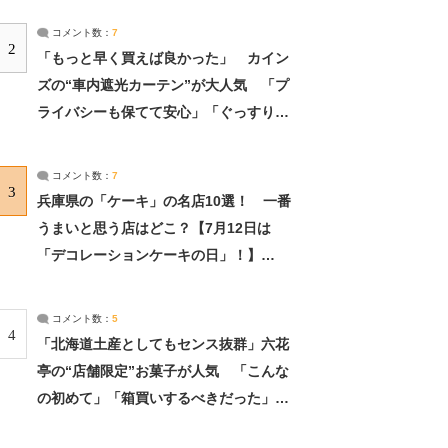
コメント数：
7
2
「もっと早く買えば良かった」 カイン
ズの“車内遮光カーテン”が大人気 「プ
ライバシーも保てて安心」「ぐっすり眠
れました」（2/2） | ライフ ねとらぼリ
サーチ：2ページ目
コメント数：
7
3
兵庫県の「ケーキ」の名店10選！ 一番
うまいと思う店はどこ？【7月12日は
「デコレーションケーキの日」！】
（2/4） | 兵庫県 ねとらぼリサーチ：2ペ
ージ目
コメント数：
5
4
「北海道土産としてもセンス抜群」六花
亭の“店舗限定”お菓子が人気 「こんな
の初めて」「箱買いするべきだった」
（1/2） | 北海道 ねとらぼリサーチ