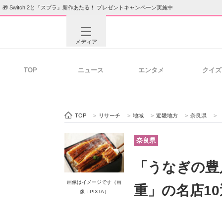
🎁 Switch 2と『スプラ』新作あたる！ プレゼントキャンペーン実施中
メディア
TOP
ニュース
エンタメ
クイズ
注目記事を集めた総合ページ
ITの今
TOP
>
リサーチ
>
地域
>
近畿地方
>
奈良県
>
ビジネスと働き方のヒント
AI活用
奈良県
「うなぎの豊
ITエンジニア向け専門サイト
企業向けI
画像はイメージです（画
重」の名店1
像：PIXTA）