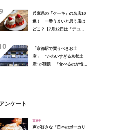
灘区」【2025年最新投票結
9
果】
兵庫県の「ケーキ」の名店10
選！ 一番うまいと思う店は
どこ？【7月12日は「デコレ
ーションケーキの日」！】
10
「京都駅で買うべきお土
産」 “かわいすぎる京都土
産”が話題 「食べるのが惜し
い」「可愛いだけじゃない」
アンケート
実施中
声が好きな「日本のボーカリ