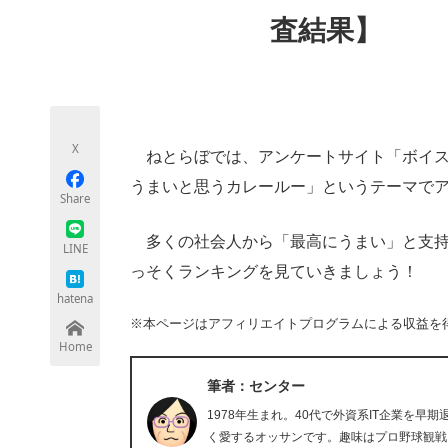
モノづくり技術者専門サイト
エレクトロ
査結果】
ちょっと気になるネットの話題
X
ねとらぼでは、アンケートサイト「ボイス
うまいと思うカレールー」というテーマで
Share
多くの社会人から「最高にうまい」と支持
LINE
っそくランキングを見ていきましょう！
hatena
※本ページはアフィリエイトプログラムによる収益を
Home
筆者：センター
1978年生まれ。40代で外資系IT企業を
く愛するオッサンです。趣味はプロ野球観戦