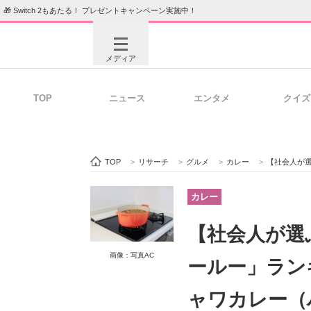
🎁 Switch 2もあたる！ プレゼントキャンペーン実施中！
メディア
TOP
ニュース
エンタメ
クイズ
注目記事を集めた総合ページ
ITの今
TOP
>
リサーチ
>
グルメ
>
カレー
>
【社会人が選ぶ】「
ビジネスと働き方のヒント
AI活用
カレー
【社会人が選
ITエンジニア向け専門サイト
企業向けI
画像：写真AC
ールー」ラン
ャワカレー（