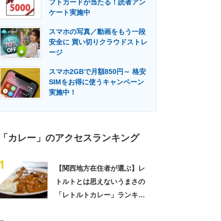
フトカードが当たる！読者アン
門メディア
建設×テクノロジーの最前線
ケート実施中
スマホの写真／動画をもう一段
安全に 買い切りクラウドストレ
ージ
スマホ2GBで月額850円～ 格安
SIMをお得に使うキャンペーン
実施中！
「カレー」のアクセスランキング
1
【関西地方在住者が選ぶ】レ
トルトとは思えないうまさの
「レトルトカレー」ランキン
グTOP27！ 第1位は「こく