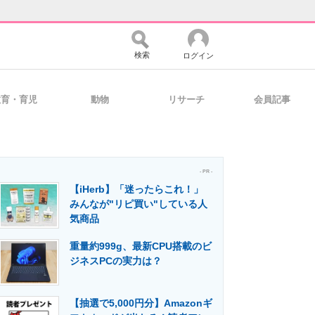
検索
ログイン
教育・育児
動物
リサーチ
会員記事
バイスの未来
好きが集まる 比べて選べる
- PR -
【iHerb】「迷ったらこれ！」
コミュニティ
マーケ×ITの今がよく分かる
みんなが"リピ買い"している人
気商品
重量約999g、最新CPU搭載のビ
・活用を支援
ジネスPCの実力は？
【抽選で5,000円分】Amazonギ