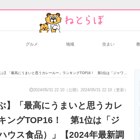
グルメ
地域
住まい
と未来を見通す
スマホと通信の最新トレンド
進化するPCとデ
最高にうまいと思うカレールー」ランキングTOP16！ 第1位は「ジャワカレー（ハウス食品）」【2024年最新調査結果】
のいまが分かる
企業ITのトレンドを詳説
経営リーダーの
2024/05/31 22:10（公開）
2024/05/31 22:10（更新）
ぶ】「最高にうまいと思うカレ
T製品の総合サイト
IT製品の技術・比較・事例
製造業のIT導入
キングTOP16！ 第1位は「ジ
ハウス食品）」【2024年最新調