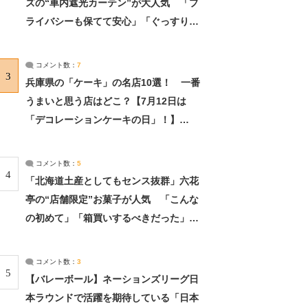
ズの“車内遮光カーテン”が大人気 「プ
ライバシーも保てて安心」「ぐっすり眠
れました」（2/2） | ライフ ねとらぼリ
サーチ：2ページ目
コメント数：
7
3
兵庫県の「ケーキ」の名店10選！ 一番
うまいと思う店はどこ？【7月12日は
「デコレーションケーキの日」！】
（2/4） | 兵庫県 ねとらぼリサーチ：2ペ
ージ目
コメント数：
5
4
「北海道土産としてもセンス抜群」六花
亭の“店舗限定”お菓子が人気 「こんな
の初めて」「箱買いするべきだった」
（1/2） | 北海道 ねとらぼリサーチ
コメント数：
3
5
【バレーボール】ネーションズリーグ日
本ラウンドで活躍を期待している「日本