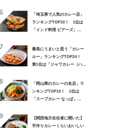
【2023年最新投票結果】
6
「埼玉県で人気のカレー店」
ランキングTOP10！ 1位は
「インド料理 ピアーズ」
【2023年1月版】
7
最高にうまいと思う「カレー
ルー」ランキングTOP24！
第1位は「ジャワカレー（ハウ
ス食品）」【2026年最新調査
8
結果】
「岡山県のカレーの名店」ラ
ンキングTOP10！ 1位は
「スープカレー なっぱ」
【2022年8月版】
9
【関西地方在住者に聞いた】
手作りカレーくらいおいしい