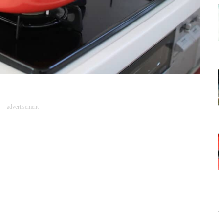
advertisement