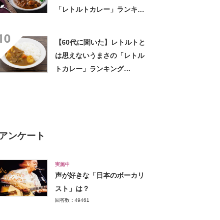
「レトルトカレー」ランキン
グTOP28！ 第1位は「銀座
10
カリー（明治）」【2024年最
【60代に聞いた】レトルトと
新調査結果】
は思えないうまさの「レトル
トカレー」ランキング
TOP26！ 第1位は「ジャワ
カレー（ハウス食品）」
【2026年最新調査結果】
アンケート
実施中
声が好きな「日本のボーカリ
スト」は？
回答数：49461