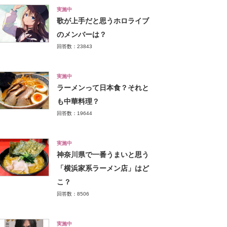
実施中
歌が上手だと思うホロライブ
のメンバーは？
回答数：23843
実施中
ラーメンって日本食？それと
も中華料理？
回答数：19644
実施中
神奈川県で一番うまいと思う
「横浜家系ラーメン店」はど
こ？
回答数：8506
実施中