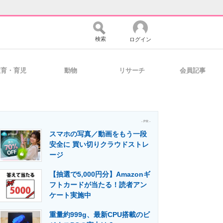
検索
ログイン
教育・育児
動物
リサーチ
会員記事
バイスの未来
好きが集まる 比べて選べる
- PR -
スマホの写真／動画をもう一段
コミュニティ
マーケ×ITの今がよく分かる
安全に 買い切りクラウドストレ
ージ
【抽選で5,000円分】Amazonギ
・活用を支援
フトカードが当たる！読者アン
ケート実施中
重量約999g、最新CPU搭載のビ