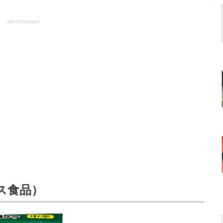
advertisement
ス食品）