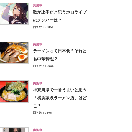
実施中
歌が上手だと思うホロライブ
のメンバーは？
回答数：23851
実施中
ラーメンって日本食？それと
も中華料理？
回答数：19644
実施中
神奈川県で一番うまいと思う
「横浜家系ラーメン店」はど
こ？
回答数：8506
実施中