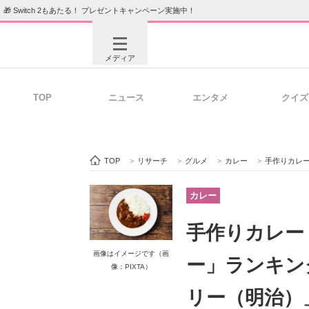
🎁 Switch 2もあたる！ プレゼントキャンペーン実施中！
メディア
TOP
ニュース
エンタメ
クイズ
注目記事を集めた総合ページ
ITの今
TOP
>
リサーチ
>
グルメ
>
カレー
>
手作りカレーくら
ビジネスと働き方のヒント
AI活用
カレー
手作りカレー
ITエンジニア向け専門サイト
企業向けI
画像はイメージです（画
ー」ランキン
像：PIXTA）
リー（明治）