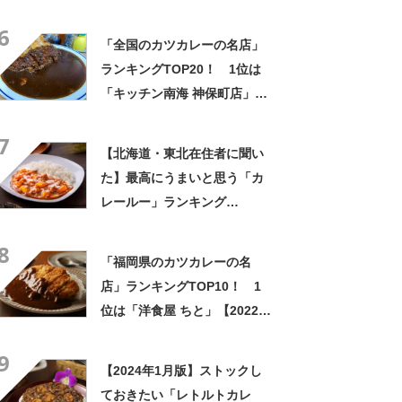
ともっと」！【2023年最新調
6
査結果】
「全国のカツカレーの名店」
ランキングTOP20！ 1位は
「キッチン南海 神保町店」
【2024年2月3日時点／
7
SARAH】
【北海道・東北在住者に聞い
た】最高にうまいと思う「カ
レールー」ランキング
TOP24！ 第1位は「バーモ
8
ントカレー（ハウス食品）」
「福岡県のカツカレーの名
【2026年最新調査結果】
店」ランキングTOP10！ 1
位は「洋食屋 ちと」【2022年
11月16日時点／SARAH】
9
【2024年1月版】ストックし
ておきたい「レトルトカレ