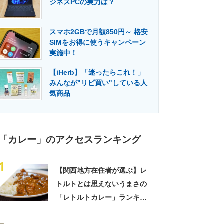
ジネスPCの実力は？
門メディア
建設×テクノロジーの最前線
スマホ2GBで月額850円～ 格安
SIMをお得に使うキャンペーン
実施中！
【iHerb】「迷ったらこれ！」
みんなが"リピ買い"している人
気商品
「カレー」のアクセスランキング
1
【関西地方在住者が選ぶ】レ
トルトとは思えないうまさの
「レトルトカレー」ランキン
グTOP27！ 第1位は「こく