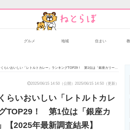
グルメ
地域
住まい
と未来を見通す
スマホと通信の最新トレンド
進化するPCとデ
いおいしい「レトルトカレー」ランキングTOP29！ 第1位は「銀座カリー（明治）」【2025年最新調査結果】
のいまが分かる
企業ITのトレンドを詳説
経営リーダーの
2025/06/15 14:50（公開）
2025/06/15 14:50（更新）
くらいおいしい「レトルトカレ
T製品の総合サイト
IT製品の技術・比較・事例
製造業のIT導入
グTOP29！ 第1位は「銀座カ
」【2025年最新調査結果】