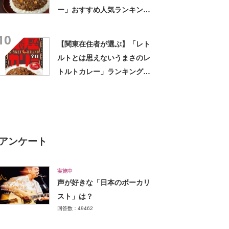
ー」おすすめ人気ランキング
TOP10！ 1位はエスビーの
10
「噂の名店 湘南ドライカレ
【関東在住者が選ぶ】「レト
ー」
ルトとは思えないうまさのレ
トルトカレー」ランキング
TOP26！ 第1位は「銀座カ
リー（明治）」【2023年最新
調査結果】
アンケート
実施中
声が好きな「日本のボーカリ
スト」は？
回答数：49462