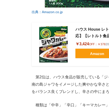
出典：Amazon.co.jp
ハウス House レ
応】【レトルト食
￥3,424
OFF：
￥378
2
Amazon
第2位は、ハウス食品が販売している「ジャ
南の島ジャワをイメージした爽やかな辛さ
をバランス良くブレンドし、辛さの中にま
種類は「中辛」「辛口」「キーマカレー」「