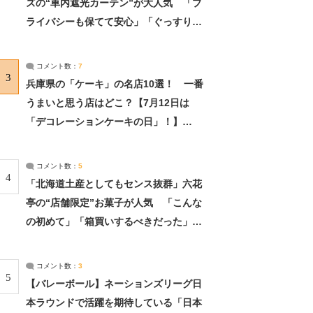
ズの“車内遮光カーテン”が大人気 「プ
ライバシーも保てて安心」「ぐっすり眠
れました」（2/2） | ライフ ねとらぼリ
サーチ：2ページ目
コメント数：
7
3
兵庫県の「ケーキ」の名店10選！ 一番
うまいと思う店はどこ？【7月12日は
「デコレーションケーキの日」！】
（2/4） | 兵庫県 ねとらぼリサーチ：2ペ
ージ目
コメント数：
5
4
「北海道土産としてもセンス抜群」六花
亭の“店舗限定”お菓子が人気 「こんな
の初めて」「箱買いするべきだった」
（1/2） | 北海道 ねとらぼリサーチ
コメント数：
3
5
【バレーボール】ネーションズリーグ日
本ラウンドで活躍を期待している「日本