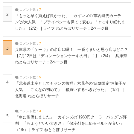
コメント数：
7
2
「もっと早く買えば良かった」 カインズの“車内遮光カーテ
ン”が大人気 「プライバシーも保てて安心」「ぐっすり眠れま
した」（2/2） | ライフ ねとらぼリサーチ：2ページ目
コメント数：
7
3
兵庫県の「ケーキ」の名店10選！ 一番うまいと思う店はどこ？
【7月12日は「デコレーションケーキの日」！】（2/4） | 兵庫県
ねとらぼリサーチ：2ページ目
コメント数：
5
4
「北海道土産としてもセンス抜群」六花亭の“店舗限定”お菓子が
人気 「こんなの初めて」「箱買いするべきだった」（1/2） |
北海道 ねとらぼリサーチ
コメント数：
4
5
「車に常備しました」 カインズの“1980円クーラーバッグ”が評
判 「ちょうどいい大きさ」「保冷剤を止めるベルトが良い」
（1/5） | ライフ ねとらぼリサーチ