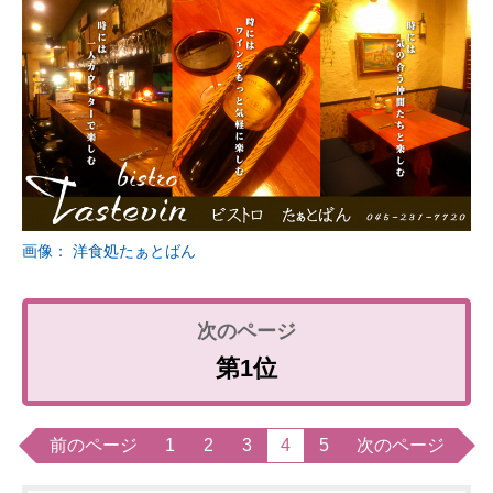
画像： 洋食処たぁとばん
第1位
前のページ
1
2
3
4
5
次のページ