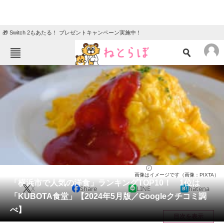
🎁 Switch 2もあたる！ プレゼントキャンペーン実施中！
ねとらぼメニュー
TOP
ニュース
エンタメ
クイズ
グルメ
地域
住まい
教育・育児
動物
リサーチ
神奈川県
2024/05/27 19:35（公開）
画像はイメージです（画像：PIXTA）
会員記事
「横浜市で人気の洋食」ランキングTOP10！ 1位は
X
Share
LINE
hatena
「KUBOTA食堂」【2024年5月版／Googleクチコミ調
メディア
べ】
目次を表示
注目記事を集めた総合ページ