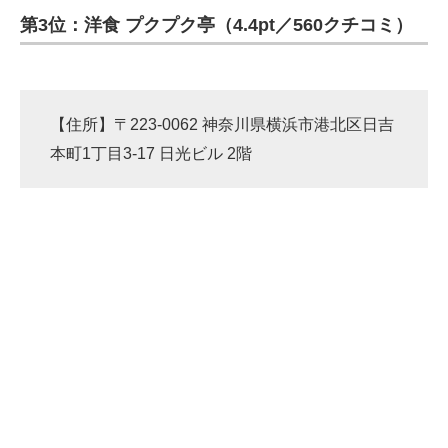
第3位：洋食 プクプク亭（4.4pt／560クチコミ）
ITの今と未来を見通す
スマホと通信の最新トレンド
【住所】〒223-0062 神奈川県横浜市港北区日吉
進化するPCとデバイスの未来
本町1丁目3-17 日光ビル 2階
好きが集まる 比べて選べる
ビジネスと働き方のヒント
AI活用のいまが分かる
企業ITのトレンドを詳説
経営リーダーのコミュニティ
マーケ×ITの今がよく分かる
ITエンジニア向け専門サイト