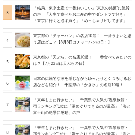
「結局、東京土産で一番おいしい」“東京の銘菓”に絶賛
3
の声 「人生で食べたお土産の中でダントツで好き」
「東京に行くと必ず買う」「めっちゃリピしてます」
東京都の「チャーハン」の名店10選！ 一番うまいと思
4
う店はどこ？【8月8日はチャーハンの日！】
東京都の「天ぷら」の名店10選！ 一番食べてみたいの
5
は？【7月23日は天ぷらの日】
日本の伝統的な涼を感じながらゆったりとくつろげるお
6
店などを紹介！ 千葉県の「かき氷」の名店10選！
「来年もまた行きたい」 千葉県で人気の“温泉旅館・
7
宿ランキング”1位に「湯めぐりできるのが最高」「海と
富士山の絶景に感動」の声
「来年もまた行きたい」 千葉県で人気の“温泉旅館・
8
宿ランキング”1位に「湯めぐりできるのが最高」「海と