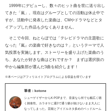
1999年にデビューし、数々のヒット曲を世に送り出し
ITの今と未来を見通す
てきた「嵐」。現在はグループとしての活動は休止中で
すが、活動中に発表した楽曲は、CMやドラマなどとタ
スマホと通信の最新トレンド
イアップした作品も少なくありません。
進化するPCとデバイスの未来
そこで今回、ねとらぼでは「テレビドラマの主題歌に
好きが集まる 比べて選べる
なった『嵐』の楽曲で好きなのは？」というテーマで人
気投票を実施します。ストーリーを盛り上げた楽曲のう
ビジネスと働き方のヒント
ち、あなたが好きな曲はどれですか？ まずは選択肢の
AI活用のいまが分かる
中から編集部が選んだ3曲を紹介します！
企業ITのトレンドを詳説
※本ページはアフィリエイトプログラムによる収益を得ています
経営リーダーのコミュニティ
筆者：kotone
マーケ×ITの今がよく分かる
シューゲイザーからK-POPまで、音楽なら何でも幅広く聴
く雑食性。カラオケに週3で通う癖が抜けないまま大人に
ITエンジニア向け専門サイト
なってしまった。芸能とアイドルネタ多めのベッドルーム