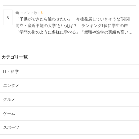
コメント数：
3
5
「子供ができたら通わせたい」 今後発展していきそうな“関関
同立・産近甲龍の大学”といえば？ ランキング1位に学生の声
「学問の街のように多様に学べる」「就職や進学の実績も高い」
| 大学 ねとらぼリサーチ
カテゴリ一覧
IT・科学
エンタメ
グルメ
ゲーム
スポーツ