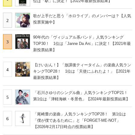
位は「駅」に決定！【2022年最新投票結果】
歌が上手だと思う「ホロライブ」のメンバーは？【人気
2
投票実施中】
90年代の「ヴィジュアル系バンド」人気ランキング
3
TOP30！ 1位は「Janne Da Arc」に決定！【2021年最
新投票結果】
【けいおん！】「放課後ティータイム」の楽曲人気ラン
4
キングTOP28！ 1位は「天使にふれたよ！」【2021年
最新投票結果】
「石川さゆりのシングル曲」人気ランキングTOP21！
5
第1位は「津軽海峡・冬景色」【2024年最新投票結果】
「尾崎豊の楽曲」人気ランキングTOP28！ 第1位は
6
「僕が僕であるために」と「FORGET-ME-NOT」
【2026年2月17日時点の投票結果】