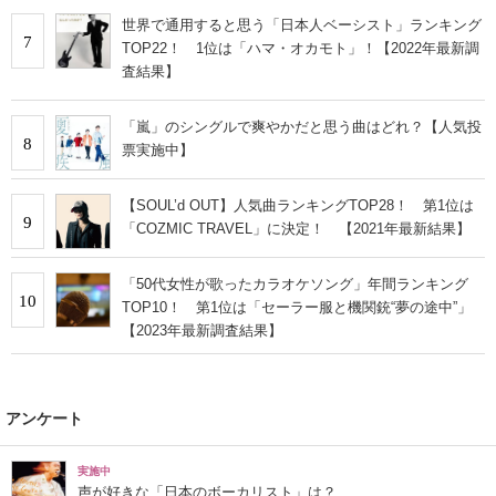
世界で通用すると思う「日本人ベーシスト」ランキング
7
TOP22！ 1位は「ハマ・オカモト」！【2022年最新調
査結果】
「嵐」のシングルで爽やかだと思う曲はどれ？【人気投
8
票実施中】
【SOUL’d OUT】人気曲ランキングTOP28！ 第1位は
9
「COZMIC TRAVEL」に決定！ 【2021年最新結果】
「50代女性が歌ったカラオケソング」年間ランキング
10
TOP10！ 第1位は「セーラー服と機関銃“夢の途中”」
【2023年最新調査結果】
アンケート
実施中
声が好きな「日本のボーカリスト」は？