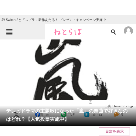
🎁 Switch 2と『スプラ』新作あたる！ プレゼントキャンペーン実施中
ねとらぼメニュー
TOP
ニュース
エンタメ
クイズ
グルメ
地域
住まい
教育・育児
動物
リサーチ
音楽
2024/06/08 10:05（公開）
出典：Amazon.co.jp
会員記事
テレビドラマの主題歌になった「嵐」の楽曲で好きなの
X
Share
LINE
hatena
13
はどれ？【人気投票実施中】
メディア
目次を表示
注目記事を集めた総合ページ