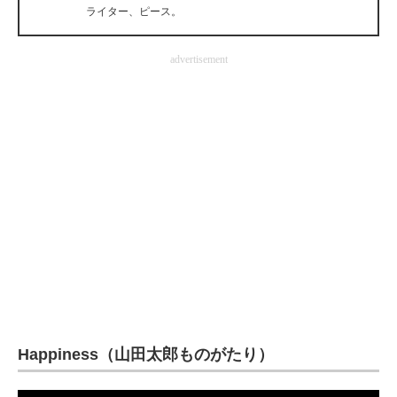
ライター、ピース。
企業向けIT製品の総合サイト
IT製品の技術・比較・事例
advertisement
製造業のIT導入・活用を支援
モノづくり技術者専門サイト
エレクトロニクス専門サイト
電子設計の基本と応用
エネルギーの専門メディア
建設×テクノロジーの最前線
ちょっと気になるネットの話題
Happiness（山田太郎ものがたり）