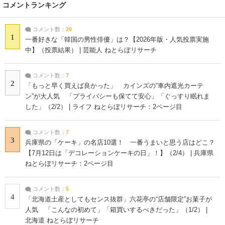
コメントランキング
コメント数：
20
1
一番好きな「韓国の男性俳優」は？【2026年版・人気投票実施
中】（投票結果） | 芸能人 ねとらぼリサーチ
コメント数：
7
2
「もっと早く買えば良かった」 カインズの“車内遮光カーテ
ン”が大人気 「プライバシーも保てて安心」「ぐっすり眠れま
した」（2/2） | ライフ ねとらぼリサーチ：2ページ目
コメント数：
7
3
兵庫県の「ケーキ」の名店10選！ 一番うまいと思う店はどこ？
【7月12日は「デコレーションケーキの日」！】（2/4） | 兵庫県
ねとらぼリサーチ：2ページ目
コメント数：
5
4
「北海道土産としてもセンス抜群」六花亭の“店舗限定”お菓子が
人気 「こんなの初めて」「箱買いするべきだった」（1/2） |
北海道 ねとらぼリサーチ