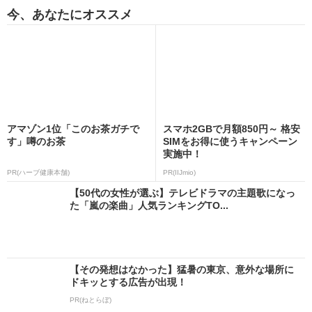
今、あなたにオススメ
アマゾン1位「このお茶ガチで
スマホ2GBで月額850円～ 格安
す」噂のお茶
SIMをお得に使うキャンペーン
実施中！
PR(ハーブ健康本舗)
PR(IIJmio)
【50代の女性が選ぶ】テレビドラマの主題歌になっ
た「嵐の楽曲」人気ランキングTO...
【その発想はなかった】猛暑の東京、意外な場所に
ドキッとする広告が出現！
PR(ねとらぼ)