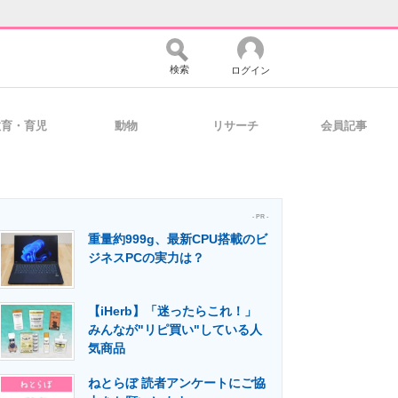
検索
ログイン
教育・育児
動物
リサーチ
会員記事
バイスの未来
好きが集まる 比べて選べる
- PR -
重量約999g、最新CPU搭載のビ
コミュニティ
マーケ×ITの今がよく分かる
ジネスPCの実力は？
【iHerb】「迷ったらこれ！」
・活用を支援
みんなが"リピ買い"している人
気商品
ねとらぼ 読者アンケートにご協