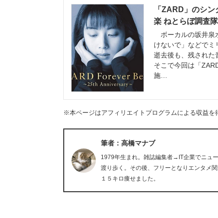
「ZARD」のシン
楽 ねとらぼ調査隊
ボーカルの坂井泉水
けないで」などでミ
逝去後も、残された
そこで今回は「ZA
施…
※本ページはアフィリエイトプログラムによる収益を
筆者：高橋マナブ
1979年生まれ。雑誌編集者→IT企業でニ
渡り歩く。その後、フリーとなりエンタメ関
１５キロ痩せました。