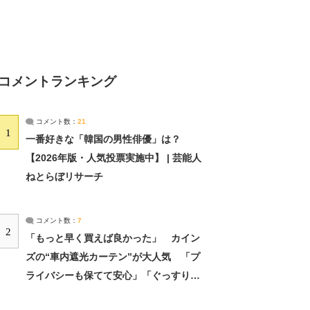
コメントランキング
コメント数：
21
1
一番好きな「韓国の男性俳優」は？
【2026年版・人気投票実施中】 | 芸能人
ねとらぼリサーチ
コメント数：
7
2
「もっと早く買えば良かった」 カイン
ズの“車内遮光カーテン”が大人気 「プ
ライバシーも保てて安心」「ぐっすり眠
れました」（2/2） | ライフ ねとらぼリ