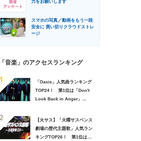
力をお願いします
門メディア
建設×テクノロジーの最前線
スマホの写真／動画をもう一段
安全に 買い切りクラウドストレ
ージ
「音楽」のアクセスランキング
1
「Oasis」人気曲ランキング
TOP24！ 第1位は「Don't
Look Back in Anger」
【2021年最新】
2
【火サス】「火曜サスペンス
劇場の歴代主題歌」人気ラン
キングTOP26！ 第1位は