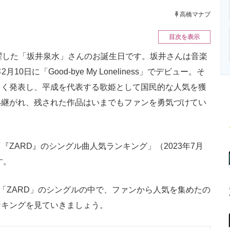
ニクス専門サイト
電子設計の基本と応用
エネルギーの専
高橋マナブ
目次を表示
躍した「坂井泉水」さんのお誕生日です。坂井さんは音楽
0日に「Good-bye My Loneliness」でデビュー。そ
多く発表し、平成を代表する歌姫として国民的な人気を獲
い継がれ、残された作品はいまでもファンを勇気づけてい
ZARD』のシングル曲人気ランキング」（2023年7月
す。
「ZARD」のシングルの中で、ファンから人気を集めたの
ンキングを見ていきましょう。