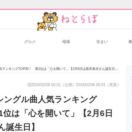
グルメ
地域
住まい
と未来を見通す
スマホと通信の最新トレンド
進化するPCとデ
気ランキングTOP30！ 第1位は「心を開いて」【2月6日は坂井泉水さん誕生日】
のいまが分かる
企業ITのトレンドを詳説
経営リーダーの
2024/02/06 00:01（公開）
2024/02/06 00:01（更新）
のシングル曲人気ランキング
T製品の総合サイト
IT製品の技術・比較・事例
製造業のIT導入
第1位は「心を開いて」【2月6日
ん誕生日】