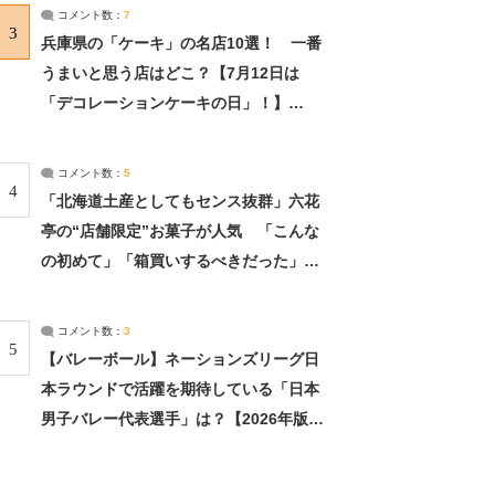
サーチ：2ページ目
コメント数：
7
3
兵庫県の「ケーキ」の名店10選！ 一番
うまいと思う店はどこ？【7月12日は
「デコレーションケーキの日」！】
（2/4） | 兵庫県 ねとらぼリサーチ：2ペ
ージ目
コメント数：
5
4
「北海道土産としてもセンス抜群」六花
亭の“店舗限定”お菓子が人気 「こんな
の初めて」「箱買いするべきだった」
（1/2） | 北海道 ねとらぼリサーチ
コメント数：
3
5
【バレーボール】ネーションズリーグ日
本ラウンドで活躍を期待している「日本
男子バレー代表選手」は？【2026年版・
人気投票実施中】（投票結果） | スポー
ツ ねとらぼリサーチ