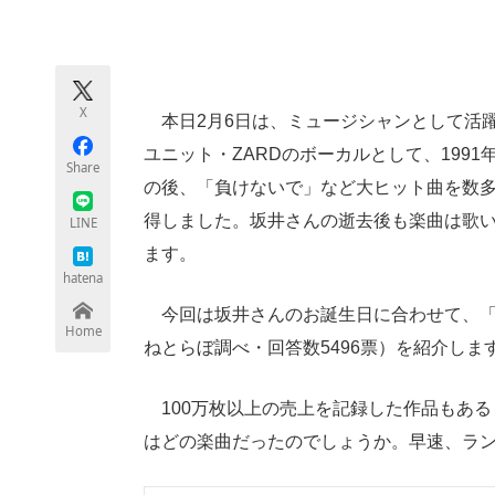
モノづくり技術者専門サイト
エレクトロ
X
本日2月6日は、ミュージシャンとして活
ちょっと気になるネットの話題
ユニット・ZARDのボーカルとして、1991年2月1
Share
の後、「負けないで」など大ヒット曲を数
得しました。坂井さんの逝去後も楽曲は歌
LINE
ます。
hatena
今回は坂井さんのお誕生日に合わせて、「『
Home
ねとらぼ調べ・回答数5496票）を紹介しま
100万枚以上の売上を記録した作品もある
はどの楽曲だったのでしょうか。早速、ラ