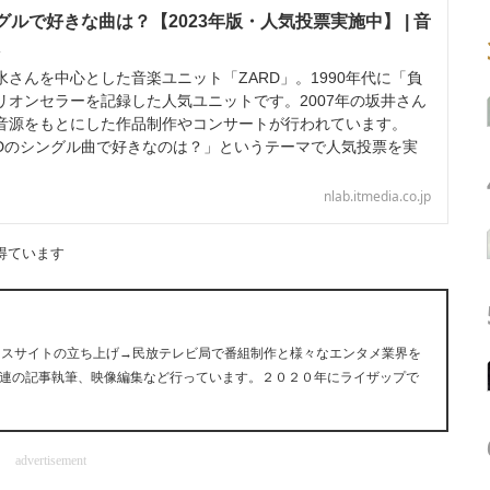
グルで好きな曲は？【2023年版・人気投票実施中】 | 音
さんを中心とした音楽ユニット「ZARD」。1990年代に「負
リオンセラーを記録した人気ユニットです。2007年の坂井さん
音源をもとにした作品制作やコンサートが行われています。
RDのシングル曲で好きなのは？」というテーマで人気投票を実
nlab.itmedia.co.jp
得ています
ュースサイトの立ち上げ→民放テレビ局で番組制作と様々なエンタメ業界を
連の記事執筆、映像編集など行っています。２０２０年にライザップで
advertisement