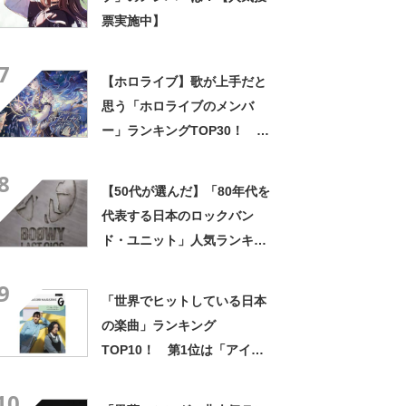
票実施中】
7
【ホロライブ】歌が上手だと
思う「ホロライブのメンバ
ー」ランキングTOP30！ 第
1位は「星街すいせい」
8
【2024年12月17日時点】
【50代が選んだ】「80年代を
代表する日本のロックバン
ド・ユニット」人気ランキン
グTOP35！ 第1位は
9
「BOØWY」【12月24日は
「世界でヒットしている日本
BOØWY解散宣言の日】
の楽曲」ランキング
TOP10！ 第1位は「アイド
ル（YOASOBI）」【1月4日
10
は世界初の音楽チャートを発