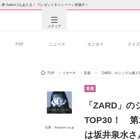
🎁 Switch 2もあたる！ プレゼントキャンペーン実施中！
メディア
TOP
ニュース
エンタメ
クイズ
注目記事を集めた総合ページ
ITの今
TOP
>
リサーチ
>
音楽
>
「ZARD」のシングル曲人
ビジネスと働き方のヒント
AI活用
音楽
「ZARD」
ITエンジニア向け専門サイト
企業向けI
TOP30！ 
出典：Amazon.co.jp
は坂井泉水さ