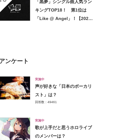
「黒夢」シングル曲人気ラン
表した日】
キングTOP18！ 第1位は
「Like @ Angel」！【2021
年最新投票結果】
アンケート
実施中
声が好きな「日本のボーカリ
スト」は？
回答数：49461
実施中
歌が上手だと思うホロライブ
のメンバーは？