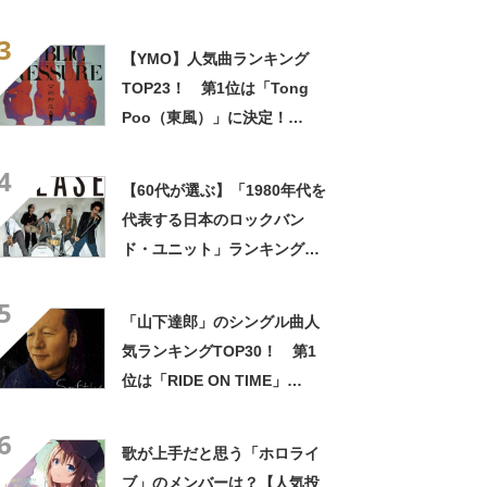
「風のLONELY WAY」
3
【2024年最新投票結果】
【YMO】人気曲ランキング
TOP23！ 第1位は「Tong
Poo（東風）」に決定！
【2021年最新投票結果】
4
【60代が選ぶ】「1980年代を
代表する日本のロックバン
ド・ユニット」ランキング
TOP24！ 第1位は「RCサク
5
セション」【2023年最新調査
「山下達郎」のシングル曲人
結果】
気ランキングTOP30！ 第1
位は「RIDE ON TIME」
【2024年最新投票結果】
6
歌が上手だと思う「ホロライ
ブ」のメンバーは？【人気投