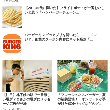
(Fav-Log)
【20～40代に聞いた】フライドポテトが一番おいし
いと思う「ハンバーガーチェーン...
バーガーキングのアプリを開いたら…… 「マ
ジ？」衝撃のクーポン内容にネット騒然「...
【注目】地下鉄の駅で一番涼し
「フレッシュネスバーガー」夏
い場所？まさかの場所にメッセ
の福袋登場！ オンワードが手
ージ広告が登場
がけた保冷バッグなどのグ...
(ねとらぼ)