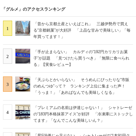
「グルメ」のアクセスランキング
「昔から京都土産といえばこれ」 三越伊勢丹で買え
1
る“京都銘菓”が大好評 「上品な甘みで美味しい」「毎
年買ってます！」
「手が止まらない」 カルディの“192円カリカリお菓
2
子”が話題 「見つけたら買うべき」「無限に食べられ
る」【実食レビュー】
「天ぷらとかいらない」 そうめんにぴったりな“市販
3
のめんつゆ”って？ ランキング上位に集まった声！
「うっま！」「あればなんでも美味しくなる」
「プレミアムの名前は伊達じゃない！」 シャトレーゼ
4
の“183円本格抹茶アイス”が好評 「冷凍庫にストックし
てます」「なんでこんな美味しいん？」
「星5評価じゃ足りない…」シャトレーゼの“1本91円ク