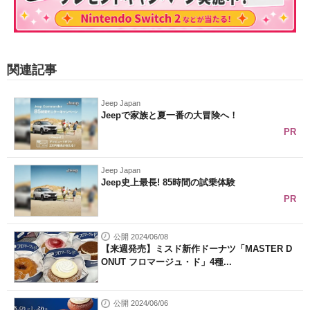
関連記事
Jeep Japan
Jeepで家族と夏一番の大冒険へ！
PR
Jeep Japan
Jeep史上最長! 85時間の試乗体験
PR
公開 2024/06/08
【来週発売】ミスド新作ドーナツ「MASTER D
ONUT フロマージュ・ド」4種...
公開 2024/06/06