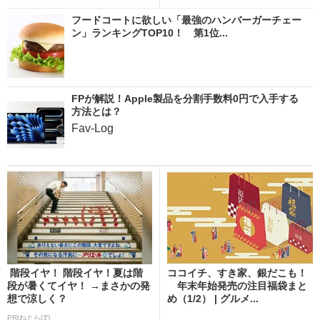
フードコートに欲しい「最強のハンバーガーチェー
ン」ランキングTOP10！ 第1位...
FPが解説！Apple製品を分割手数料0円で入手する
方法とは？
Fav-Log
階段イヤ！ 階段イヤ！夏は階
ココイチ、すき家、銀だこも！
段が暑くてイヤ！ →まさかの発
年末年始発売の注目福袋まと
想で涼しく？
め（1/2） | グルメ...
PR(ねとらぼ)