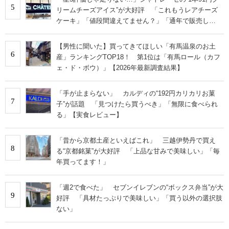
5
リームチーズアイス”が大好評 「これもうレアチーズ
ケーキ」「値段間違えてません？」「通年で販売し
て！」の声
【男性に聞いた】買ってきてほしい「有馬温泉のお土
6
産」ランキングTOP18！ 第1位は「有馬ロール（カフ
ェ・ド・ボウ）」【2026年最新調査結果】
「手が止まらない」 カルディの“192円カリカリお菓
7
子”が話題 「見つけたら買うべき」「無限に食べられ
る」【実食レビュー】
「昔から京都土産といえばこれ」 三越伊勢丹で買え
8
る“京都銘菓”が大好評 「上品な甘みで美味しい」「毎
年買ってます！」
「週2で食べた」 セブンイレブンの“ボックス弁当”が大
9
好評 「具材たっぷりで美味しい」「買う以外の選択肢
ない」