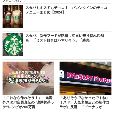
スタバもミスドもチョコ！ バレンタインのチョコ
メニューまとめ【2024】
スタバ、新作フードが話題→初日に売り切れ店舗
も 「ミスド好きはハマりそう」「終売...
「これなら作れそう！」 元海
「ありそうでなかったですね」
外スタバ店員直伝の“濃厚抹茶ラ
ミスド、人気老舗店との新作コ
テ”レシピが200万再...
ラボに反響 「ドーナツが...