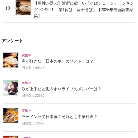
【男性が選ぶ】近所に欲しい「そばチェーン」ランキン
10
グTOP29！ 第1位は「富士そば」【2026年最新調査結
果】
アンケート
実施中
声が好きな「日本のボーカリスト」は？
回答数：49347
実施中
歌が上手だと思うホロライブのメンバーは？
回答数：23830
実施中
ラーメンって日本食？それとも中華料理？
回答数：19622