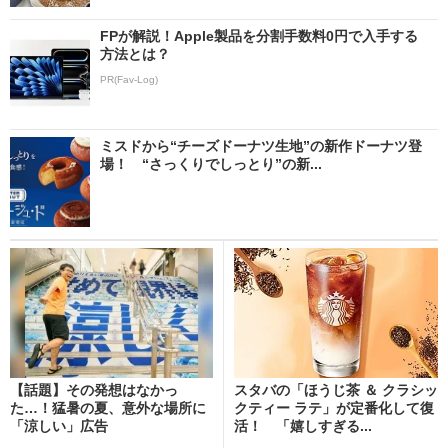
FPが解説！Apple製品を分割手数料0円で入手する
方法とは？
PR(Fav-Log)
ミスドから“チーズドーナツ生地”の新作ドーナツ登
場！ “さっくりでしっとり”の新...
【話題】その発想はなかっ
スタバの「ほうじ茶 ＆ クラシッ
た…！猛暑の夏、意外な場所に
クティー ラテ」が定番化して復
「涼しい」広告
活！ 「嬉しすぎる...