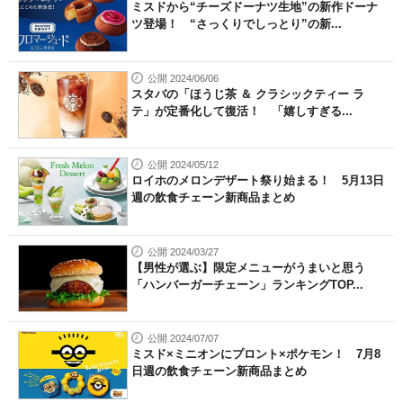
ミスドから“チーズドーナツ生地”の新作ドーナ
ツ登場！ “さっくりでしっとり”の新...
公開 2024/06/06
スタバの「ほうじ茶 ＆ クラシックティー ラ
テ」が定番化して復活！ 「嬉しすぎる...
公開 2024/05/12
ロイホのメロンデザート祭り始まる！ 5月13日
週の飲食チェーン新商品まとめ
公開 2024/03/27
【男性が選ぶ】限定メニューがうまいと思う
「ハンバーガーチェーン」ランキングTOP...
公開 2024/07/07
ミスド×ミニオンにプロント×ポケモン！ 7月8
日週の飲食チェーン新商品まとめ