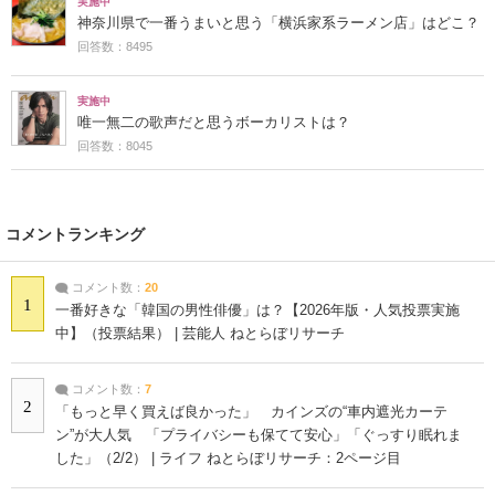
実施中
神奈川県で一番うまいと思う「横浜家系ラーメン店」はどこ？
回答数：8495
実施中
唯一無二の歌声だと思うボーカリストは？
回答数：8045
コメントランキング
コメント数：
20
1
一番好きな「韓国の男性俳優」は？【2026年版・人気投票実施
中】（投票結果） | 芸能人 ねとらぼリサーチ
コメント数：
7
2
「もっと早く買えば良かった」 カインズの“車内遮光カーテ
ン”が大人気 「プライバシーも保てて安心」「ぐっすり眠れま
した」（2/2） | ライフ ねとらぼリサーチ：2ページ目