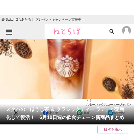
🎁 Switch 2もあたる！ プレゼントキャンペーン実施中！
ねとらぼメニュー
TOP
ニュース
エンタメ
クイズ
グルメ
地域
住まい
教育・育児
動物
リサーチ
グルメ
2024/06/09 11:55（公開）
スターバックスコーヒージャパン
会員記事
スタバの「ほうじ茶 ＆ クラシックティー ラテ」が定番
X
Share
LINE
hatena
化して復活！ 6月10日週の飲食チェーン新商品まとめ
メディア
目次を表示
注目記事を集めた総合ページ