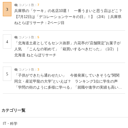
コメント数：
7
3
兵庫県の「ケーキ」の名店10選！ 一番うまいと思う店はどこ？
【7月12日は「デコレーションケーキの日」！】（2/4） | 兵庫県
ねとらぼリサーチ：2ページ目
コメント数：
5
4
「北海道土産としてもセンス抜群」六花亭の“店舗限定”お菓子が
人気 「こんなの初めて」「箱買いするべきだった」（1/2） |
北海道 ねとらぼリサーチ
コメント数：
3
5
「子供ができたら通わせたい」 今後発展していきそうな“関関
同立・産近甲龍の大学”といえば？ ランキング1位に学生の声
「学問の街のように多様に学べる」「就職や進学の実績も高い」
| 大学 ねとらぼリサーチ
カテゴリ一覧
IT・科学