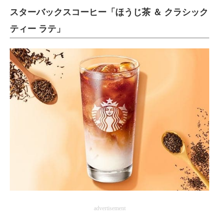
スターバックスコーヒー「ほうじ茶 ＆ クラシック
ITの今と未来を見通す
ティー ラテ」
スマホと通信の最新トレンド
進化するPCとデバイスの未来
好きが集まる 比べて選べる
ビジネスと働き方のヒント
AI活用のいまが分かる
企業ITのトレンドを詳説
経営リーダーのコミュニティ
マーケ×ITの今がよく分かる
advertisement
ITエンジニア向け専門サイト