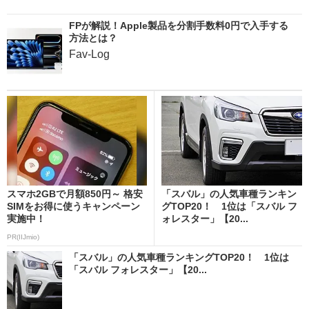
FPが解説！Apple製品を分割手数料0円で入手する
方法とは？
Fav-Log
スマホ2GBで月額850円～ 格安
「スバル」の人気車種ランキン
SIMをお得に使うキャンペーン
グTOP20！ 1位は「スバル フ
実施中！
ォレスター」【20...
PR(IIJmio)
「スバル」の人気車種ランキングTOP20！ 1位は
「スバル フォレスター」【20...