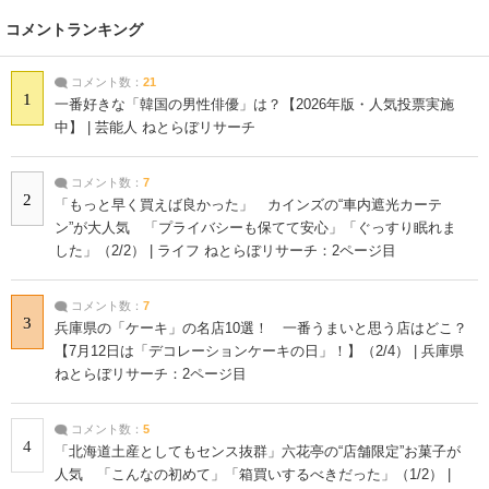
コメントランキング
コメント数：
21
1
一番好きな「韓国の男性俳優」は？【2026年版・人気投票実施
中】 | 芸能人 ねとらぼリサーチ
コメント数：
7
2
「もっと早く買えば良かった」 カインズの“車内遮光カーテ
ン”が大人気 「プライバシーも保てて安心」「ぐっすり眠れま
した」（2/2） | ライフ ねとらぼリサーチ：2ページ目
コメント数：
7
3
兵庫県の「ケーキ」の名店10選！ 一番うまいと思う店はどこ？
【7月12日は「デコレーションケーキの日」！】（2/4） | 兵庫県
ねとらぼリサーチ：2ページ目
コメント数：
5
4
「北海道土産としてもセンス抜群」六花亭の“店舗限定”お菓子が
人気 「こんなの初めて」「箱買いするべきだった」（1/2） |