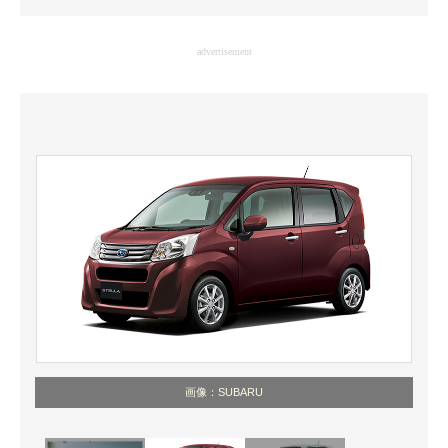
企業向けIT製品の総合サイト
advertisement
IT製品の技術・比較・事例
製造業のIT導入・活用を支援
モノづくり技術者専門サイト
エレクトロニクス専門サイト
電子設計の基本と応用
エネルギーの専門メディア
建設×テクノロジーの最前線
ちょっと気になるネットの話題
画像：SUBARU