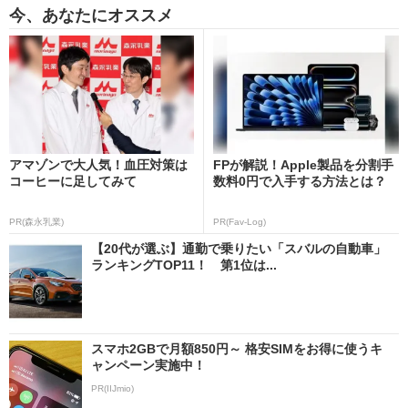
今、あなたにオススメ
アマゾンで大人気！血圧対策は
FPが解説！Apple製品を分割手
コーヒーに足してみて
数料0円で入手する方法とは？
PR(森永乳業)
PR(Fav-Log)
【20代が選ぶ】通勤で乗りたい「スバルの自動車」
ランキングTOP11！ 第1位は...
スマホ2GBで月額850円～ 格安SIMをお得に使うキ
ャンペーン実施中！
PR(IIJmio)