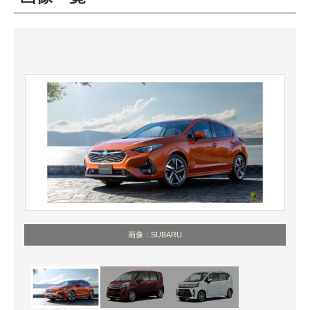
ITの今と未来を見通す
スマホと通信の最新トレンド
進化するPCとデバイスの未来
好きが集まる 比べて選べる
ビジネスと働き方のヒント
AI活用のいまが分かる
企業ITのトレンドを詳説
画像：SUBARU
経営リーダーのコミュニティ
マーケ×ITの今がよく分かる
ITエンジニア向け専門サイト