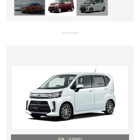
advertisement
画像：SUBARU