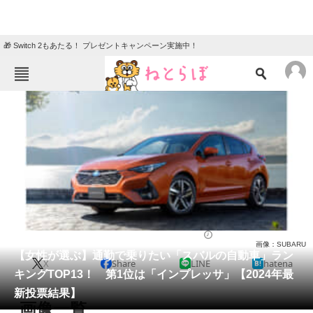
🎁 Switch 2もあたる！ プレゼントキャンペーン実施中！
ねとらぼメニュー
TOP
ニュース
エンタメ
クイズ
グルメ
地域
住まい
教育・育児
動物
リサーチ
自動車
2024/06/13 17:10（公開）
画像：SUBARU
会員記事
【女性が選ぶ】通勤で乗りたい「スバルの自動車」ラン
X
Share
LINE
hatena
キングTOP13！ 第1位は「インプレッサ」【2024年最
メディア
新投票結果】
画像一覧
注目記事を集めた総合ページ