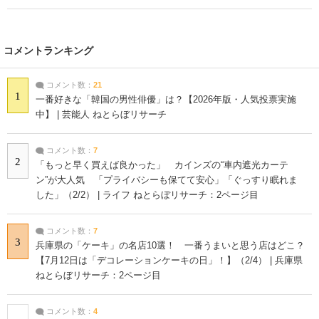
コメントランキング
コメント数：
21
1
一番好きな「韓国の男性俳優」は？【2026年版・人気投票実施
中】 | 芸能人 ねとらぼリサーチ
コメント数：
7
2
「もっと早く買えば良かった」 カインズの“車内遮光カーテ
ン”が大人気 「プライバシーも保てて安心」「ぐっすり眠れま
した」（2/2） | ライフ ねとらぼリサーチ：2ページ目
コメント数：
7
3
兵庫県の「ケーキ」の名店10選！ 一番うまいと思う店はどこ？
【7月12日は「デコレーションケーキの日」！】（2/4） | 兵庫県
ねとらぼリサーチ：2ページ目
コメント数：
4