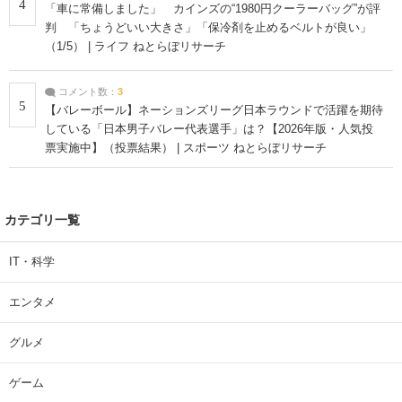
4
「車に常備しました」 カインズの“1980円クーラーバッグ”が評
判 「ちょうどいい大きさ」「保冷剤を止めるベルトが良い」
（1/5） | ライフ ねとらぼリサーチ
コメント数：
3
5
【バレーボール】ネーションズリーグ日本ラウンドで活躍を期待
している「日本男子バレー代表選手」は？【2026年版・人気投
票実施中】（投票結果） | スポーツ ねとらぼリサーチ
カテゴリ一覧
IT・科学
エンタメ
グルメ
ゲーム