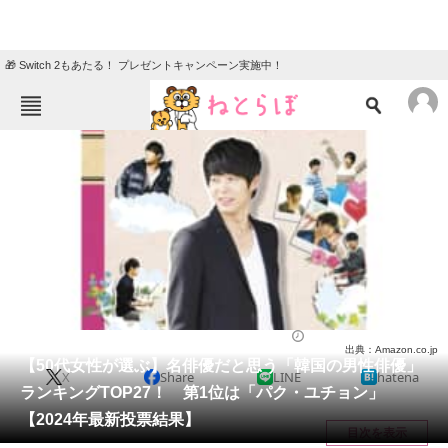
🎁 Switch 2もあたる！ プレゼントキャンペーン実施中！
ねとらぼメニュー
TOP
ニュース
エンタメ
クイズ
グルメ
地域
住まい
教育・育児
動物
リサーチ
芸能人
2024/06/18 21:55（公開）
出典：Amazon.co.jp
会員記事
【50代女性が選ぶ】名俳優だと思う「韓国の男性俳優」
X
Share
LINE
hatena
ランキングTOP27！ 第1位は「パク・ユチョン」
メディア
【2024年最新投票結果】
目次を表示
注目記事を集めた総合ページ