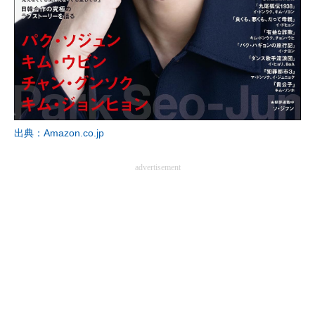
企業向けIT製品の総合サイト
IT製品の技術・比較・事例
製造業のIT導入・活用を支援
モノづくり技術者専門サイト
出典：Amazon.co.jp
エレクトロニクス専門サイト
advertisement
電子設計の基本と応用
エネルギーの専門メディア
建設×テクノロジーの最前線
ちょっと気になるネットの話題