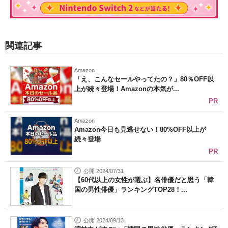
関連記事
Amazon
「え、こんなセールやってたの？」80％OFF以
上が続々登場！Amazonの本気が...
PR
Amazon
Amazon今日も見逃せない！80%OFF以上が
続々登場
PR
公開 2024/07/31
【60代以上の女性が選ぶ】名俳優だと思う「韓
国の男性俳優」ランキングTOP28！...
公開 2024/09/13