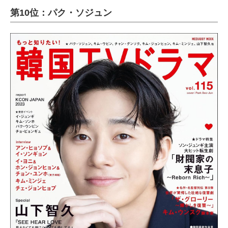
第10位：パク・ソジュン
ITの今と未来を見通す
スマホと通信の最新トレンド
進化するPCとデバイスの未来
好きが集まる 比べて選べる
ビジネスと働き方のヒント
AI活用のいまが分かる
企業ITのトレンドを詳説
経営リーダーのコミュニティ
マーケ×ITの今がよく分かる
ITエンジニア向け専門サイト